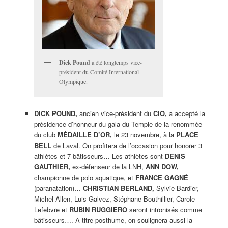
Dick Pound
a été longtemps vice-
président du Comité International
Olympique.
DICK POUND,
ancien vice-président du
CIO,
a accepté la
présidence d’honneur du gala du Temple de la renommée
du club
MÉDAILLE D’OR,
le 23 novembre, à la
PLACE
BELL
de Laval. On profitera de l’occasion pour honorer 3
athlètes et 7 bâtisseurs… Les athlètes sont
DENIS
GAUTHIER,
ex-défenseur de la LNH,
ANN DOW,
championne de polo aquatique, et
FRANCE GAGNÉ
(paranatation)…
CHRISTIAN BERLAND,
Sylvie Bardier,
Michel Allen, Luis Galvez, Stéphane Bouthillier, Carole
Lefebvre et
RUBIN RUGGIERO
seront intronisés comme
bâtisseurs…. À titre posthume, on soulignera aussi la