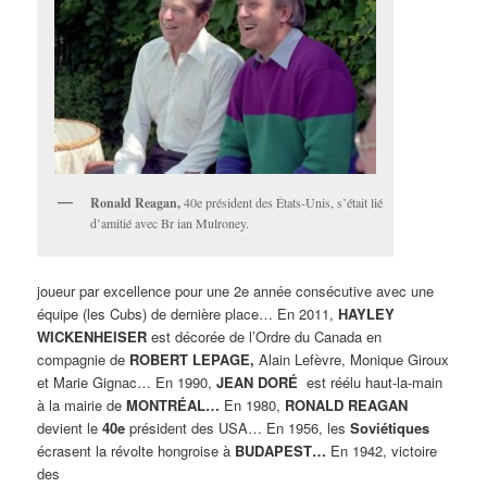
Ronald Reagan,
40e président des États-Unis, s’était lié
d’amitié avec Br ian Mulroney.
joueur par excellence pour une 2e année consécutive avec une
équipe (les Cubs) de dernière place… En 2011,
HAYLEY
WICKENHEISER
est décorée de l’Ordre du Canada en
compagnie de
ROBERT LEPAGE,
Alain Lefèvre, Monique Giroux
et Marie Gignac… En 1990,
JEAN DORÉ
est réélu haut-la-main
à la mairie de
MONTRÉAL…
En 1980,
RONALD REAGAN
devient le
40e
président des USA… En 1956, les
Soviétiques
écrasent la révolte hongroise à
BUDAPEST…
En 1942, victoire
des