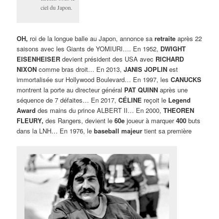
ciel du Japon.
OH,
roi de la longue balle au Japon, annonce sa
retraite
après 22
saisons avec les Giants de YOMIURI…. En 1952,
DWIGHT
EISENHEISER
devient président des USA avec
RICHARD
NIXON
comme bras droit… En 2013,
JANIS JOPLIN
est
immortalisée sur Hollywood Boulevard… En 1997, les
CANUCKS
montrent la porte au directeur général
PAT QUINN
après une
séquence de 7 défaites… En 2017,
CÉLINE
reçoit le
Legend
Award
des mains du prince ALBERT II… En 2000,
THEOREN
FLEURY,
des Rangers, devient le
60e
joueur à marquer
400
buts
dans la LNH… En 1976, le
baseball majeur
tient sa première