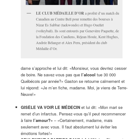
LE CLUB MÉDAILLE D’OR
a profité d’un match du
Canadien au Centre Bell pour remettre des bourses à
Nizar Es Sabbar (taekwondo) et Hugo Ouellet
(volleyball). Ils sont entourés par Genevière Paquette, de
la Fondation des Candiens, Réjean Houle, Kent Hughes,
Andrée Bélanger et Alex Peru, président du club
Médaille d’Or.
dame s’approche et lui dit: «Monsieur, vous devriez cesser
de boire. Ne savez-vous pas que
l’alcool
tue 30 000
Québécois par année?» Gaston se retourne calmement et
lui répond: «Je m’en fiche, madame. Moi, je viens de Terre-
Neuve!»
GISÈLE VA VOIR LE MÉDECIN
et lui dit: «Mon mari se
remet d’un infarctus. Pensez-vous qu’il peut recommencer
à faire
l’amour?»
– «Certainement, madame, mais
seulement avec vous. Il faut absolument lui éviter les
émotions fortes!»