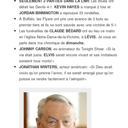
SEULEMENT 2 PARTIES DANS LA LNH:
Les Blues ont
défait les Devils 4-1.
KEVIN HAYES
a marqué 2 fois et
JORDAN BINNINGTON
a repoussé 33 rondelles.
À Buffalo, les Flyers ont pris une avance de 3 buts au
premier tiers et ils se sont sauvés avec une victoire de 5-1.
Les funérailles de
CLAUDE BÉDARD
ont eu lieu ce matin
en l’église Notre-Dame-de-la-Victoire, à
LÉVIS.
Je vous en
parle dans ma chronique de
dimanche.
JOHNNY CARSON
, ex-animateur du Tonight Show: «Si la
vie était juste,
ELVIS
serait encore vivant et ses imitateurs
seraient tous morts!»
JONATHAN WINTERS,
acteur américain: «Si Dieu avait
voulu qu’on prenne l’avion, il se serait arrangé pour qu’on
puisse se rendre facilement à l’aéroport».