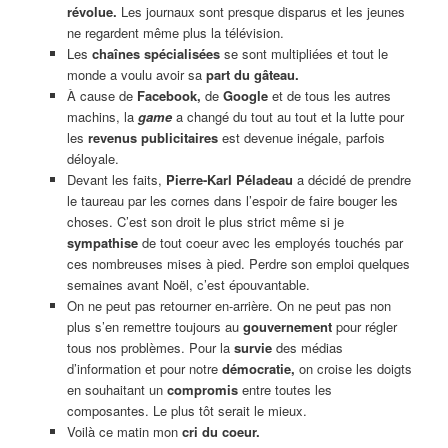
révolue.
Les journaux sont presque disparus et les jeunes
ne regardent même plus la télévision.
Les
chaînes spécialisées
se sont multipliées et tout le
monde a voulu avoir sa
part du gâteau.
À cause de
Facebook,
de
Google
et de tous les autres
machins, la
game
a changé du tout au tout et la lutte pour
les
revenus publicitaires
est devenue inégale, parfois
déloyale.
Devant les faits,
Pierre-Karl Péladeau
a décidé de prendre
le taureau par les cornes dans l’espoir de faire bouger les
choses. C’est son droit le plus strict même si je
sympathise
de tout coeur avec les employés touchés par
ces nombreuses mises à pied. Perdre son emploi quelques
semaines avant Noël, c’est épouvantable.
On ne peut pas retourner en-arrière. On ne peut pas non
plus s’en remettre toujours au
gouvernement
pour régler
tous nos problèmes. Pour la
survie
des médias
d’information et pour notre
démocratie,
on croise les doigts
en souhaitant un
compromis
entre toutes les
composantes. Le plus tôt serait le mieux.
Voilà ce matin mon
cri du coeur.