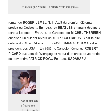
Un match que
Michel Therrien
n’oubliera jamais.
roman de
ROGER LEMELIN.
Il s’agit du premier téléroman
produit au Québec… En 1963, les
BEATLES
chantent devant la
reine à Londres… En 2016, le Canadien de
MICHEL THERRIEN
encaisse un cuisant revers de 10-0 à
COLUMBUS.
C’est la pire
défaite du CH en
74 ans!…
En 2008,
BARACK OBAMA
est élu
président des USA… En 1983, le Canadien échange
ROBERT
PICARD
aux Jets de Winnipeg en retour d’un choix de 3e ronde
qui deviendra
PATRICK ROY…
En 1980,
SADAHARU
Sadaharu Oh
a frappé 868
circuits sous le