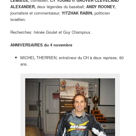
LEMIEUX,
comédien;
CY YOUNG
et
GROVER CLEVELAND
ALEXANDER,
deux légendes du baseball;
ANDY ROONEY,
journaliste et commentateur;
YITZHAK RABIN,
politicien
israëlien.
Recherches: Irénée Goulet et Guy Champoux.
ANNIVERSAIRES du 4 novembre
MICHEL THERRIEN, entraîneur du CH à deux reprises, 60
ans.