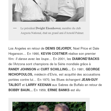
Le président
Dwight Eisenhower,
membre du club
Augusta National, était un grand ami d’Arnold Palmer.
Los Angeles en retour de
DENIS DEJORDY,
Noel Price et Dale
Hoganson… En 1990,
KEVIN COSTNER
réalise son premier
film:
Il danse avec les loups…
En 2001, les
DIAMOND’BACKS
de l’Arizona sont champions de la Série mondiale grâce à
RANDY JOHNSON
et
CURT SCHILLING…
En 1981,
GEORGE
NICHOPOULOS,
médecin d’Elvis, est acquitté des accusations
portées contre lui… En 1970, les Blues échangent
JEAN-GUY
TALBOT
et
LARRY KEENAN
aux Sabres de Buffalo en retour de
BOBBY BAUN…
En 1959,
ERNIE BANKS
est élu