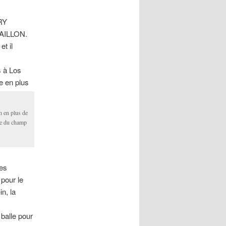
RY
TAILLON.
et il
s à Los
e en plus
h en plus de
ure du champ
les
 pour le
n, la
 balle pour