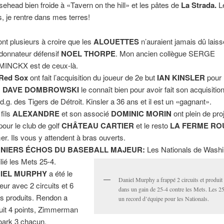
ehead bien froide à «Tavern on the hill» et les pâtes de
La Strada.
L
s, je rentre dans mes terres!
sont plusieurs à croire que les
ALOUETTES
n’auraient jamais dû laisse
donnateur défensif
NOEL THORPE
. Mon ancien collègue SERGE
INCKX est de ceux-là.
Red Sox
ont fait l’acquisition du joueur de 2e but
IAN KINSLER
pour 
.
DAVE DOMBROWSKI
le connaît bien pour avoir fait son acquisition
t d.g. des Tigers de Détroit. Kinsler a 36 ans et il est un «gagnant».
fils
ALEXANDRE
et son associé
DOMINIC MORIN
ont plein de pro
 pour le club de golf
CHÂTEAU CARTIER
et le resto
LA FERME R
er. Ils vous y attendent à bras ouverts.
NIERS ÉCHOS DU BASEBALL MAJEUR:
Les Nationals de Washi
lié les Mets 25-4.
IEL MURPHY
a été le
Daniel Murphy a frappé 2 circuits et produit
leur avec 2 circuits et 6
dans un gain de 25-4 contre les Mets. Les 25
ts produits. Rendon a
un record d’équipe pour les Nationals.
uit 4 points, Zimmerman
oark 3 chacun.