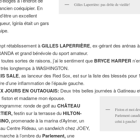
d’éloges à l’endroit de
Gilles Laperrière: pas drôle de vieillir!
ancien coéquipier. En
 d’être un excellent
ueur, Iginla était un gars
uipe.
pt rétablissement à
GILLES LAPERRIÈRE
, ex-gérant des arénas
NDA et grand bénévole du sport amateur.
 toutes sortes de raisons, j’ai le sentiment que
BRYCE HARPER
n’e
 très longtemps à WASHINGTON.
IS SALE
, as lanceur des Red Sox, est sur la liste des blessés pour 10
fre d’une inflammation de l’épaule gauche.
X JOURS EN OUTAOUAIS:
Deux très belles journées à Gatineau e
 fiston et madame mon épouse.
rogramme: ronde de golf au
CHÂTEAU
Fiston et moi dev
TIER,
festin sur la terrasse du
HILTON-
Parlement canadi
INO,
promenade à la marina d’Aylmer, un
celui à gauche!
 au Centre Rideau, un sandwich chez JOEY,
marche à l’ombre du
Parlement,
une