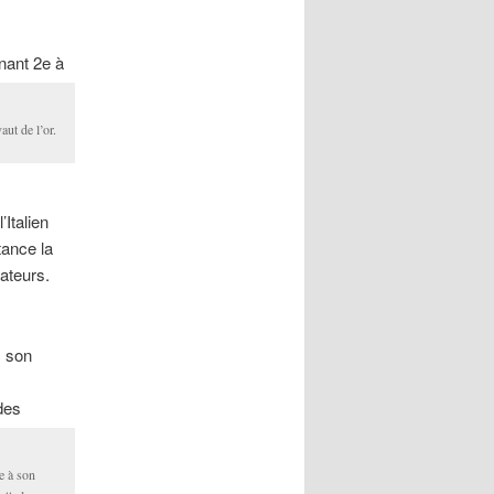
inant 2e à
ut de l’or.
’Italien
ance la
rateurs.
c son
des
e à son