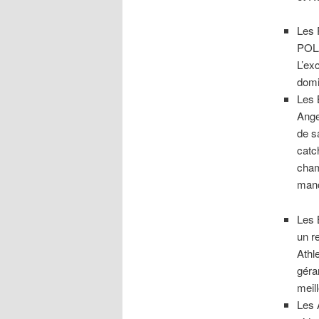
Les 
POLA
L’ex
domi
Les 
Ange
de s
catc
cham
man
Les 
un r
Athl
géra
meil
Les 