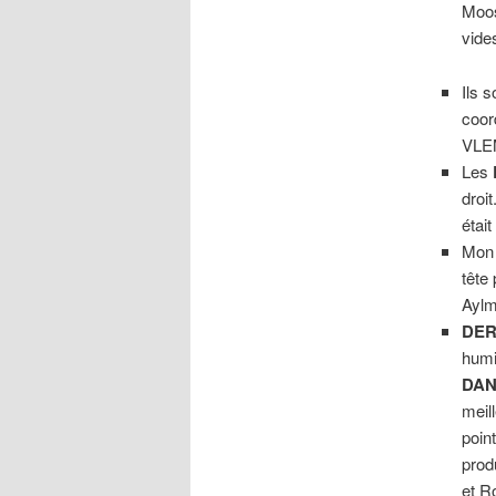
Moos
vide
Ils 
coor
VLEM
Les
droit
étai
Mon 
tête
Aylm
DER
humi
DAN
meil
poin
prod
et R