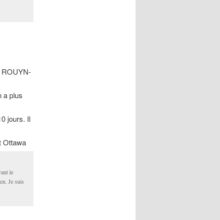
 à ROUYN-
n a plus
 jours. Il
t Ottawa
ant le
en. Je suis