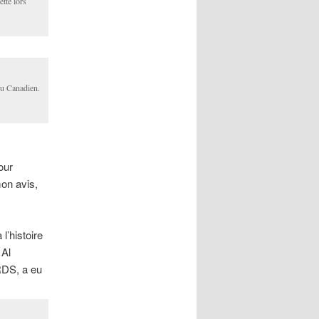
ette lors
 du Canadien.
our
mon avis,
l’histoire
 Al
RDS, a eu