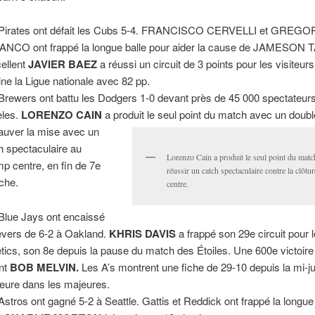
Pirates ont défait les Cubs 5-4. FRANCISCO CERVELLI et GREGO
NCO ont frappé la longue balle pour aider la cause de JAMESON 
cellent
JAVIER BAEZ
a réussi un circuit de 3 points pour les visiteurs 
ne la Ligue nationale avec 82 pp.
Brewers ont battu les Dodgers 1-0 devant près de 45 000 spectateur
les.
LORENZO CAIN
a produit le seul point du match avec un doubl
auver la mise avec un
h spectaculaire au
Lorenzo Cain a produit le seul point du matc
p centre, en fin de 7e
réussir un catch spectaculaire contre la clôt
che.
centre.
Blue Jays ont encaissé
evers de 6-2 à Oakland.
KHRIS DAVIS
a frappé son 29e circuit pour 
etics, son 8e depuis la pause du match des Étoiles. Une 600e victoire
nt
BOB MELVIN.
Les A’s montrent une fiche de 29-10 depuis la mi-jui
leure dans les majeures.
Astros ont gagné 5-2 à Seattle. Gattis et Reddick ont frappé la longue