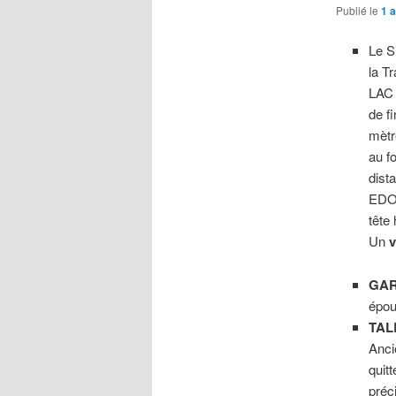
Publié le
1 
Le S
la T
LAC
de f
mètre
au f
dist
EDOA
tête
Un
v
GA
épou
TAL
Anci
quitt
préc