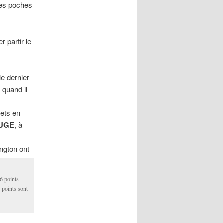
es poches
r partir le
le dernier
 quand il
jets en
OUGE
, à
ngton ont
 6 points
 points sont