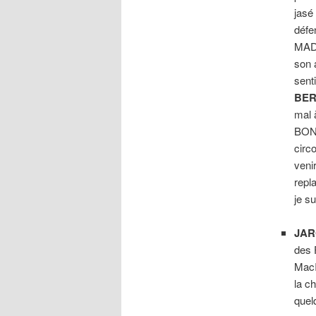
jasé
défe
MADE
son a
sent
BER
mal 
BON
circ
veni
repl
je su
JAR
des 
MacI
la c
quel