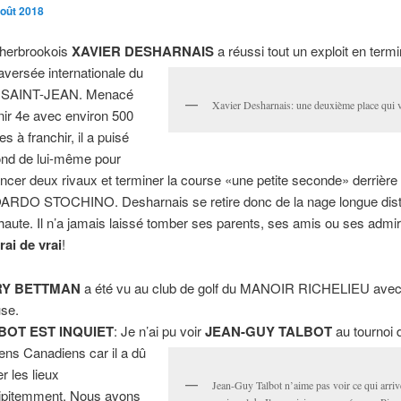
août 2018
herbrookois
XAVIER DESHARNAIS
a réussi tout un exploit en term
raversée internationale du
 SAINT-JEAN. Menacé
Xavier Desharnais: une deuxième place qui va
inir 4e avec environ 500
s à franchir, il a puisé
ond de lui-même pour
ancer deux rivaux et terminer la course «une petite seconde» derrière l
RDO STOCHINO. Desharnais se retire donc de la nage longue dist
 haute. Il n’a jamais laissé tomber ses parents, ses amis ou ses admi
rai de vrai
!
RY BETTMAN
a été vu au club de golf du MANOIR RICHELIEU ave
se.
BOT EST INQUIET
: Je n’ai pu voir
JEAN-GUY TALBOT
au tournoi 
ens Canadiens car il a dû
er les lieux
Jean-Guy Talbot n’aime pas voir ce qui arriv
ipitemment. Nous avons