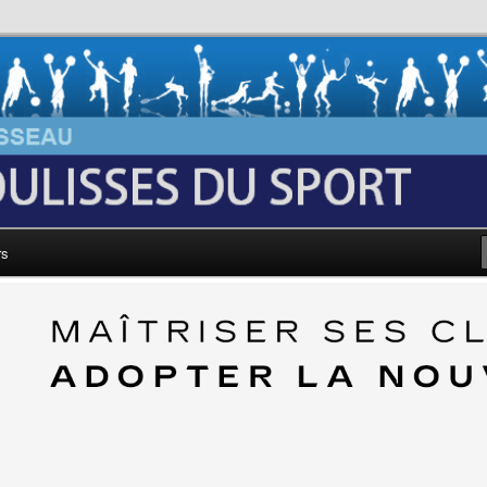
au: Les Coulisses du Sport
rs