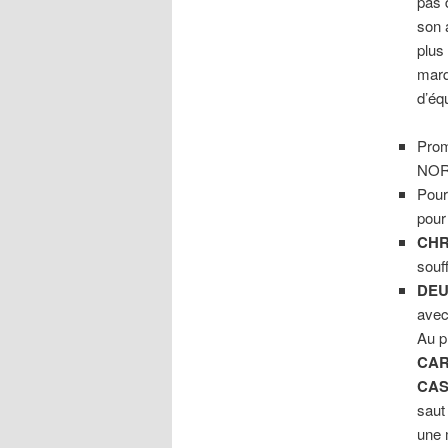
pas 
son 
plus
marq
d’éq
Prom
NORA
Pour
pour
CHR
souf
DEU
avec
Au p
CAR
CAS
saut
une 