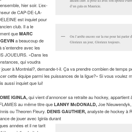
ancien club. Il pose ici avec son épouse Pierr
 ensemble, hier soir. L’ex-
d’un gala en Mauricie.
nseur de CAP-DE-LA-
LEINE est inquiet pour
ncien club. Il a le
iment que
MARC
On l’arrête encore sur la rue pour lui parler
GEVIN
a beaucoup de
Glorieux un jour, Glorieux toujours.
à s’entendre avec les
S JOUEURS. «Dans les
onstances, qui voudra
r jouer à Montréal?, demande-t-il. Ça va prendre combien de temps p
acer cette équipe parmi les puissances de la ligue?» Si vous voulez 
is aussi inquiet que lui!
OME IGINLA,
qui vient d’annoncer sa retraite au hockey, appartient à 
FLAMES au même titre que
LANNY McDONALD,
Joe Nieuwendyk,
nnis ou Theoren Fleury.
DENIS GAUTHIER,
analyste de hockey à 
hance de jouer avec Iginla durant
ques années et il ne tarit