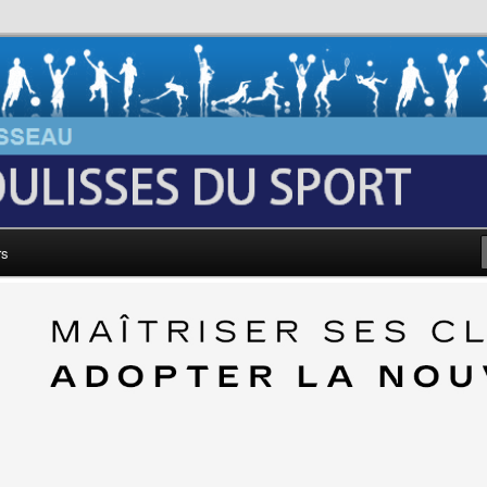
au: Les Coulisses du Sport
rs