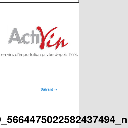
Suivant →
9_5664475022582437494_n