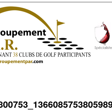
800753_136608575380598