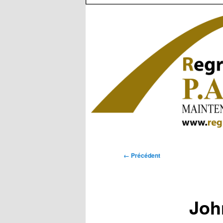
Navigation
← Précédent
des
images
Joh