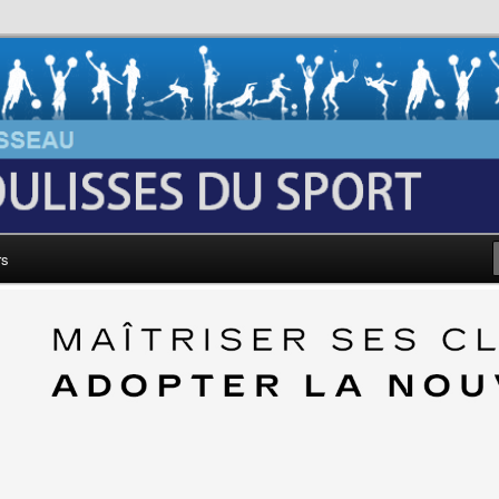
au: Les Coulisses du Sport
rs