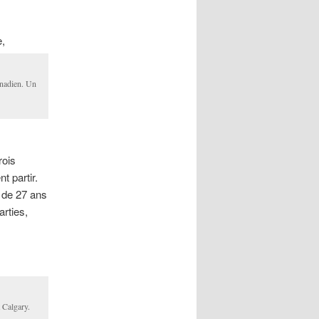
e,
anadien. Un
rois
nt partir.
 de 27 ans
arties,
 Calgary.