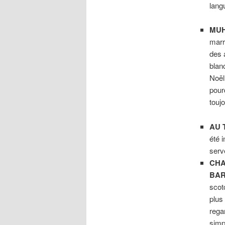
lang
MUH
marr
des 
blan
Noël
pourq
touj
AU 
été i
serv
CHA
BA
scot
plus 
regar
simp