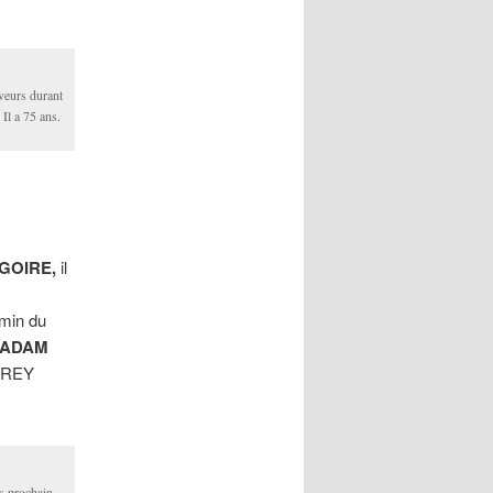
eveurs durant
Il a 75 ans.
GOIRE,
il
emin du
ADAM
COREY
s prochain,