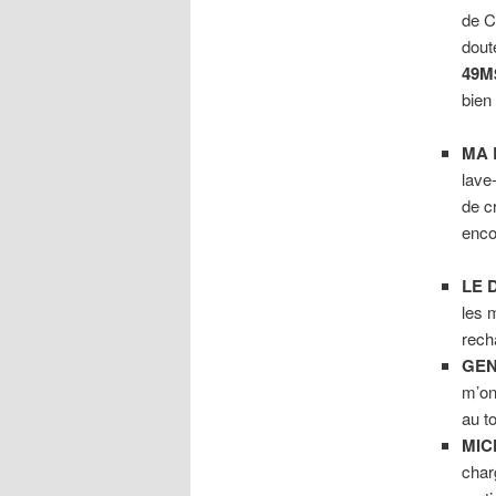
de C
dout
49M
bien
MA 
lave-
de cr
enco
LE 
les 
rech
GEN
m’on
au to
MIC
char