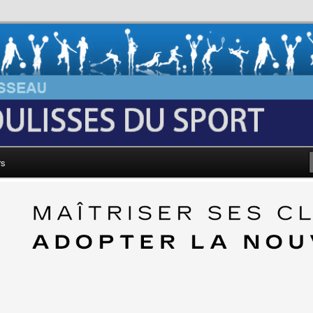
au: Les Coulisses du Sport
rs