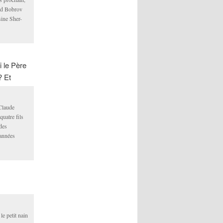
od Bobrov
sine Sher-
i le Père
? Et
Claude
uatre fils
 des
années
 le petit nain