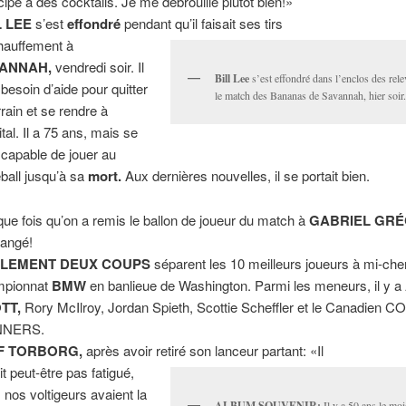
icipe à des cocktails. Je me débrouille plutôt bien!»
L LEE
s’est
effondré
pendant qu’il faisait ses tirs
hauffement à
ANNAH,
vendredi soir. Il
Bill Lee
s’est effondré dans l’enclos des rel
 besoin d’aide pour quitter
le match des Bananas de Savannah, hier soir. 
rrain et se rendre à
ital. Il a 75 ans, mais se
t capable de jouer au
ball jusqu’à sa
mort.
Aux dernières nouvelles, il se portait bien.
ue fois qu’on a remis le ballon de joueur du match à
GABRIEL GRÉ
mangé!
LEMENT DEUX COUPS
séparent les 10 meilleurs joueurs à mi-ch
mpionnat
BMW
en banlieue de Washington. Parmi les meneurs, il y a
TT,
Rory McIlroy, Jordan Spieth, Scottie Scheffler et le Canadien 
NERS.
F TORBORG,
après avoir retiré son lanceur partant: «Il
it peut-être pas fatigué,
 nos voltigeurs avaient la
ALBUM SOUVENIR:
Il y a 50 ans le moi