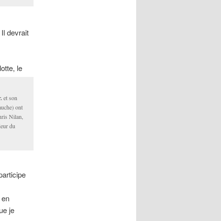
Il devrait
otte, le
.
et son
auche) ont
hris Nilan,
eur du
participe
 en
ue je