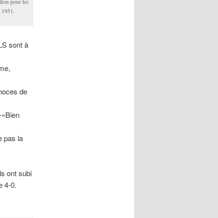
bâton pour les
n 1951.
LS sont à
mme,
noces de
-«Bien
e pas la
s ont subi
e 4-0.