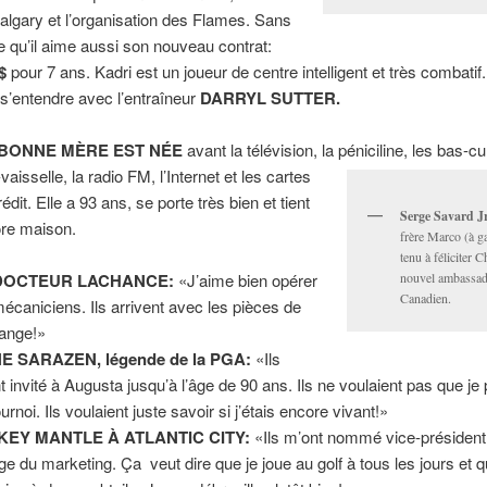
algary et l’organisation des Flames. Sans
e qu’il aime aussi son nouveau contrat:
$
pour 7 ans. Kadri est un joueur de centre intelligent et très combatif. 
 s’entendre avec l’entraîneur
DARRYL SUTTER.
BONNE MÈRE EST NÉE
avant la télévision, la péniciline, les bas-cul
vaisselle, la radio FM, l’Internet et les cartes
édit. Elle a 93 ans, se porte très bien et tient
Serge Savard Jr
re maison.
frère Marco (à g
tenu à féliciter C
nouvel ambassad
DOCTEUR LACHANCE:
«J’aime bien opérer
Canadien.
mécaniciens. Ils arrivent avec les pièces de
ange!»
E SARAZEN, légende de la PGA:
«Ils
t invité à Augusta jusqu’à l’âge de 90 ans. Ils ne voulaient pas que je 
urnoi. Ils voulaient juste savoir si j’étais encore vivant!»
KEY MANTLE À ATLANTIC CITY:
«Ils m’ont nommé vice-président
ge du marketing. Ça veut dire que je joue au golf à tous les jours et q