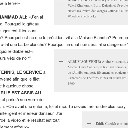
ue à terre!»
Valeri Kharlomov, Boris Kulagin et Usevol
étaient les invités de Georges Guilbault à l’u
Wood de Sherbrooke.
AMMAD ALI:
«J’en ai
e. Pourquoi le gâteau
anges est-il toujours
c? Pourquoi est-ce que le président vit à la Maison Blanche? Pourquo
 a-t-il une barbe blanche? Pourquoi un chat noir serait-il si dangereux
uoi le diable est-il
ours vêtu de noir?»
ALBUM SOUVENIR:
André Mosienko, 
Moreau Gary Connelly et Richard Lemieux, q
TENNIS, LE SERVICE
a
de l’Abitibi, ont porté fièrement les couleurs
Canadiens de Thetford-Mines au milieu des 
nventé afin que le filet
1960.
e à quelque chose.
RLIE EST ASSIS AU
R
et parle à son verre de
ch: «On avait une entente, toi et moi. Tu devais me rendre plus sexy,
intelligent et meilleur danseur. J’ai
dé la vidéo et le résultat est tout
Eddie Gaedel:
c’est lui
lement affreux».