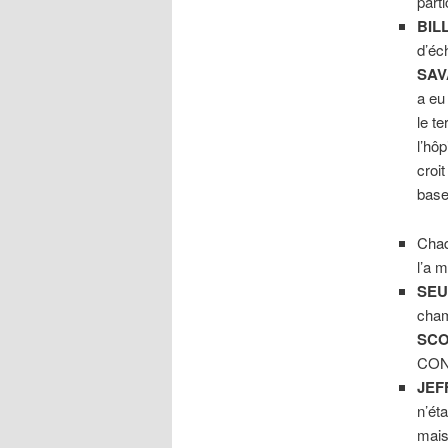
part
BIL
d’éc
SAV
a eu
le te
l’hôp
croi
base
Chaq
l’a 
SEU
cha
SCO
CON
JEF
n’éta
mais