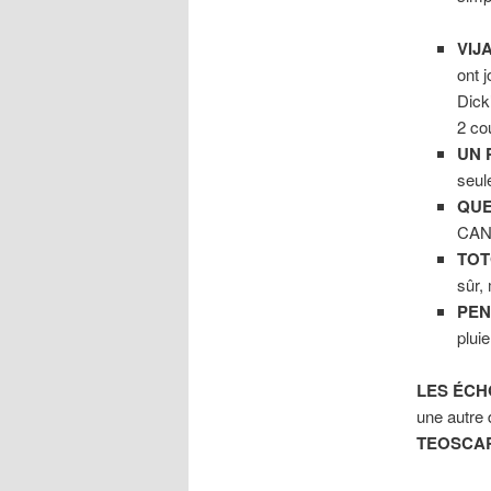
VIJ
ont 
Dick
2 co
UN 
seul
QUE
CAN
TOT
sûr,
PEN
plui
LES ÉCH
une autre 
TEOSCA