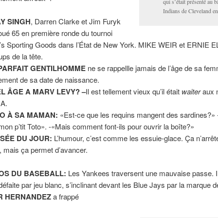
qui s’était présenté au 
Indians de Cleveland e
AY SINGH
, Darren Clarke et Jim Furyk
joué 65 en première ronde du tournoi
’s Sporting Goods dans l’État de New York. MIKE WEIR et ERNIE E
ups de la tête.
PARFAIT GENTILHOMME
ne se rappellle jamais de l’âge de sa fe
ement de sa date de naissance.
L ÂGE A MARV LEVY? –
Il est tellement vieux qu’il était
waiter
aux 
A.
O À SA MAMAN:
«Est-ce que les requins mangent des sardines?» 
 mon p’tit Toto». -«Mais comment font-ils pour ouvrir la boîte?»
SÉE DU JOUR:
L’humour, c’est comme les essuie-glace. Ça n’arrêt
e, mais ça permet d’avancer.
OS DU BASEBALL:
Les Yankees traversent une mauvaise passe. Il
défaite par jeu blanc, s’inclinant devant les Blue Jays par la marque d
R HERNANDEZ
a frappé