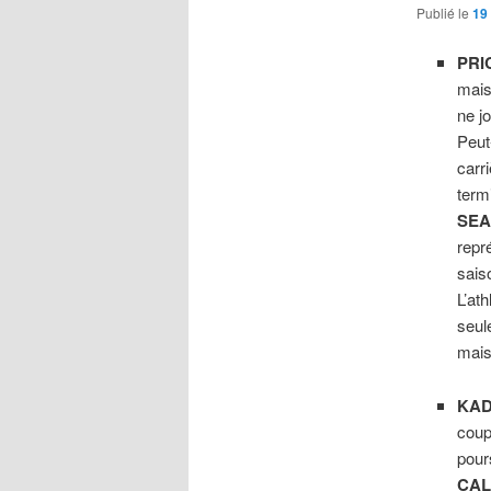
Publié le
19
PRI
mais 
ne j
Peut
carri
term
SE
repr
sais
L’at
seul
mais 
KAD
coup
pour
CAL