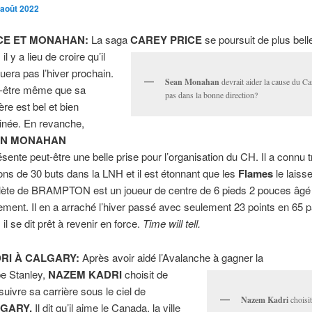
 août 2022
CE ET MONAHAN:
La saga
CAREY PRICE
se poursuit de plus bell
il y a lieu de croire qu’il
ouera pas l’hiver prochain.
Sean Monahan
devrait aider la cause du C
-être même que sa
pas dans la bonne direction?
ère est bel et bien
inée. En revanche,
AN MONAHAN
ésente peut-être une belle prise pour l’organisation du CH. Il a connu t
ons de 30 buts dans la LNH et il est étonnant que les
Flames
le laisse
hlète de BRAMPTON est un joueur de centre de 6 pieds 2 pouces âgé
ement. Il en a arraché l’hiver passé avec seulement 23 points en 65 p
il se dit prêt à revenir en force.
Time will tell.
RI À CALGARY:
Après avoir aidé l’Avalanche à gagner la
e Stanley,
NAZEM KADRI
choisit de
suivre sa carrière sous le ciel de
Nazem Kadri
choisit
GARY.
Il dit qu’il aime le Canada, la ville