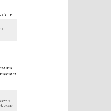
gars fier
 11
est rien
iennent et
s cheveux
 de devenir