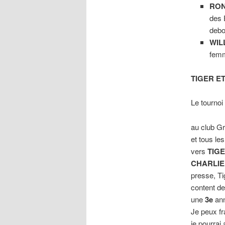
RON
des 
debo
WIL
femm
TIGER E
Le tournoi
au club G
et tous le
vers
TIG
CHARLIE
presse, Ti
content de
une
3e
ann
Je peux fr
je pourrai