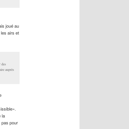
ais joué au
les airs et
r des
aire auprès
e
issible».
 la
, pas pour