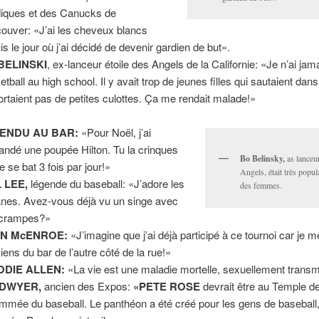
iques et des Canucks de
ouver: «J’ai les cheveux blancs
is le jour où j’ai décidé de devenir gardien de but».
BELINSKI
, ex-lanceur étoile des Angels de la Californie: «Je n’ai jam
tball au high school. Il y avait trop de jeunes filles qui sautaient dans 
ortaient pas de petites culottes. Ça me rendait malade!»
ENDU AU BAR:
«Pour Noël, j’ai
ndé une poupée Hilton. Tu la crinques
Bo Belinsky,
as lanceu
le se bat 3 fois par jour!»
Angels, était très popul
L LEE,
légende du baseball: «J’adore les
des femmes.
nes. Avez-vous déjà vu un singe avec
 crampes?»
N McENROE:
«J’imagine que j’ai déjà participé à ce tournoi car je m
iens du bar de l’autre côté de la rue!»
DIE ALLEN:
«La vie est une maladie mortelle, sexuellement transm
 DWYER,
ancien des Expos:
«PETE ROSE
devrait être au Temple de
mmée du baseball. Le panthéon a été créé pour les gens de baseball