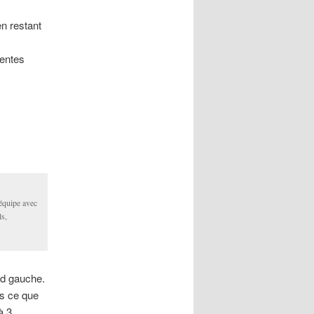
en restant
lentes
 équipe avec
ls,
d gauche.
s ce que
à 3