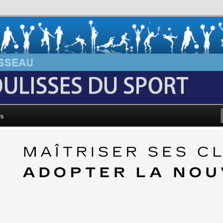
au: Les Coulisses du Sport
rs