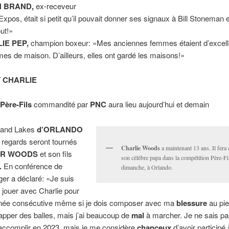
 BRAND,
ex-receveur
Expos, était si petit qu’il pouvait donner ses signaux à Bill Stoneman 
ut!»
LIE PEP,
champion boxeur: «Mes anciennes femmes étaient d’excel
es de maison. D’ailleurs, elles ont gardé les maisons!»
T CHARLIE
Père-Fils
commandité par
PNC
aura lieu aujourd’hui et demain
rand Lakes
d’ORLANDO
s regards seront tournés
Charlie Woods
a maintenant 13 ans. Il fera
ER WOODS
et son fils
son célèbre papa dans la compétition Père-Fi
.
En conférence de
dimanche, à Orlando.
ger a déclaré: «Je suis
 jouer avec Charlie pour
ée consécutive même si je dois composer avec ma
blessure
au pie
apper des balles, mais j’ai beaucoup de
mal
à marcher. Je ne sais pa
 accomplir en 2023, mais je me considère
chanceux
d’avoir participé 