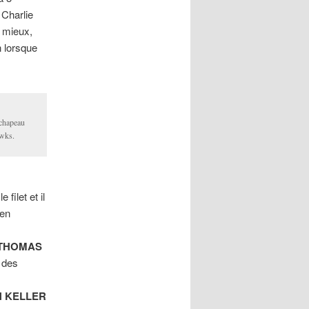
Charlie
 mieux,
n lorsque
chapeau
awks.
e filet et il
 en
THOMAS
 des
 KELLER