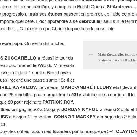
ajeurs la saison dernière, y compris le British Open à
St.Andrews…
sa progression, mais ses
études
passent en premier. Je l’aide de mon
porte quel père. Il doit apprendre à se
débrouiller
seul sur le terrai
 pas là»… On raconte que Charlie frappe la balle aussi loin
élèbre papa. On verra dimanche.
Mats Zuccarello:
tour du 
S ZUCCARELLO
a réussi le tour du
contre les pauvres Blackh
eau pour mener le Wild du Minnesota
e victoire de 4-1 sur les Blackhawks.
aussi récolté une passe sur le 18e filet
IRILL KAPRIZOV.
Le vétéran
MARC-ANDRÉ FLEURY
était devant l
oqué 29 rondelles pour enregistrer la
531e
victoire de sa carrière. Il lui
que
20
pour rejoindre
PATRICK ROY.
Blues ont gagné 5-2 à Calgary.
JORDAN KYROU
a réussi 2 buts et
ISS
a bloqué 41 rondelles.
CONNOR MACKEY
a marqué les 2 buts
es.
Coyotes ont eu raison des Islanders par la marque de 5-4.
CLAYTON