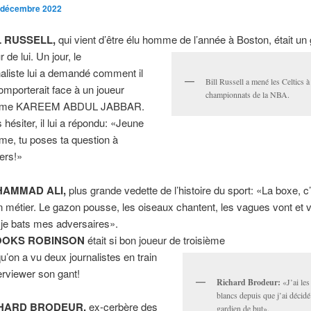
 décembre 2022
L RUSSELL,
qui vient d’être élu homme de l’année à Boston, était un 
r de lui. Un jour, le
naliste lui a demandé comment il
Bill Russell a mené les Celtics à
omporterait face à un joueur
championnats de la NBA.
me KAREEM ABDUL JABBAR.
 hésiter, il lui a répondu: «Jeune
e, tu poses ta question à
vers!»
AMMAD ALI,
plus grande vedette de l’histoire du sport: «La boxe, c’
n métier. Le gazon pousse, les oiseaux chantent, les vagues vont et v
 je bats mes adversaires».
OKS ROBINSON
était si bon joueur de troisième
qu’on a vu deux journalistes en train
terviewer son gant!
Richard Brodeur:
«J’ai le
blancs depuis que j’ai décidé
HARD BRODEUR,
ex-cerbère des
gardien de but».