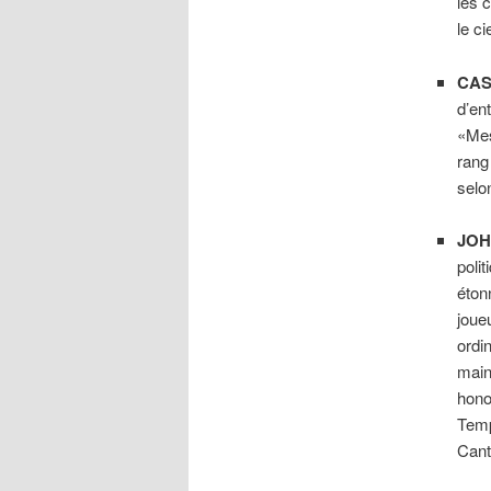
les c
le ci
CAS
d’en
«Mes
rang
selo
JOH
poli
éton
joueu
ordi
mai
hono
Temp
Cant