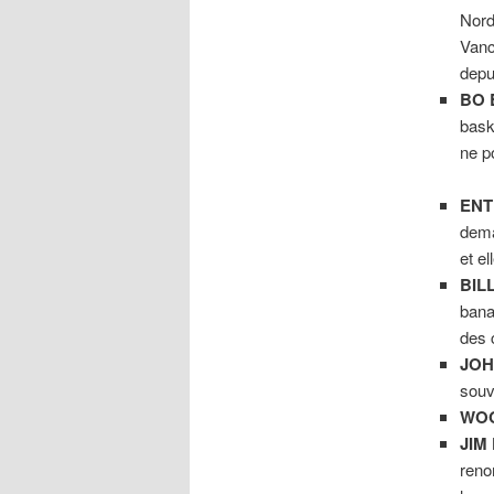
Nord
Vanc
depu
BO 
baske
ne p
ENT
dema
et el
BIL
bana
des
JOH
souv
WOO
JIM
reno