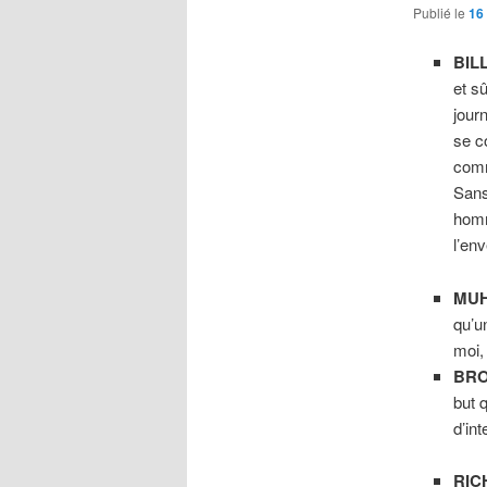
Publié le
16
BIL
et sû
jour
se c
com
Sans
homm
l’en
MUH
qu’u
moi,
BRO
but 
d’in
RIC