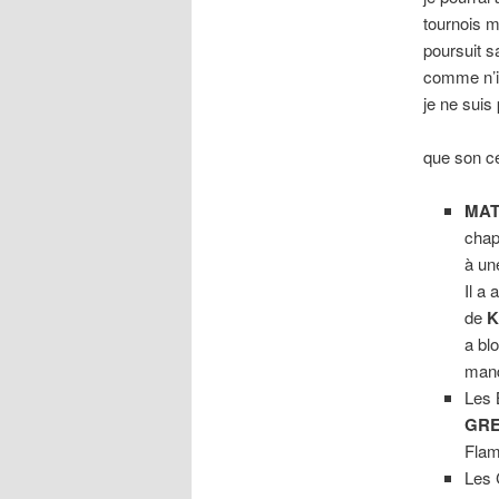
tournois m
poursuit 
comme n’im
je ne suis
que son c
MAT
chap
à un
Il a 
de
K
a bl
man
Les 
GRE
Flam
Les 