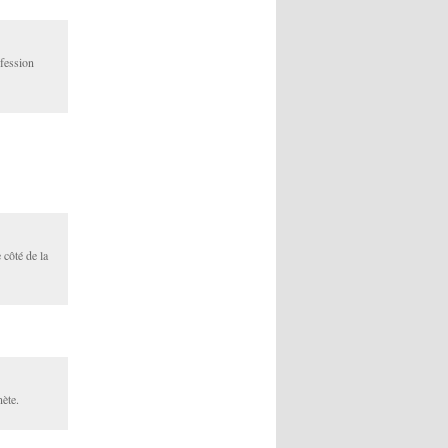
ofession
 côté de la
nète.