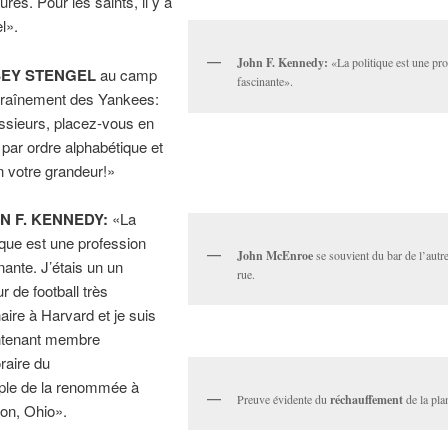
urés. Pour les saints, il y a
el».
John F. Kennedy:
«La politique est une pr
EY STENGEL
au camp
fascinante».
traînement des Yankees:
sieurs, placez-vous en
 par ordre alphabétique et
n votre grandeur!»
N F. KENNEDY:
«La
tique est une profession
John McEnroe
se souvient du bar de l’autre
nante. J’étais un un
rue.
r de football très
naire à Harvard et je suis
ntenant membre
raire du
le de la renommée à
Preuve évidente du
réchauffement
de la pla
on, Ohio».