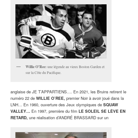
Willie O’Ree:
une légende au vieux Boston Garden et
sur la Côte du Pacifique.
anglaise de JE T’APPARTIENS…. En 2021, les Bruins retirent le
numéro 22 de
WILLIE O’REE,
premier Noir à avoir joué dans la
LNH… En 1960, ouverture des Jeux olympiques de
SQUAW
VALLEY…
En 1997, première du film
LE SOLEIL SE LÈVE EN
RETARD,
une réalisation d’ANDRÉ BRASSARD sur un