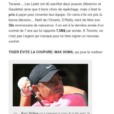
Tavares… Les Leafs ont dû sacrifier deux joueurs (Abramov et
Gaudette) ainsi que 3 bons choix de repêchage, mais c’était le
prix
à payer pour cimenter leur équipe. On verra s’ils ont pris la
bonne décision… Natif de l’Ontario, O’Reilly vient de fêter son
32e
anniversaire de naissance. Il en est à la dernière année d’un
contrat de 7 ans qui lui rapporte
7,5M$
par année. À Toronto, ce
n’est pas l’argent qui manque pour lui faire signer un nouveau
contrat.
TIGER ÉVITE LA COUPURE: MAX HOMA,
qui joue le meilleur
Rory McIlroy
est à seulement 4 coups de la tête après 36