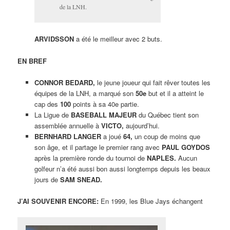
de la LNH.
ARVIDSSON
a été le meilleur avec 2 buts.
EN BREF
CONNOR BEDARD,
le jeune joueur qui fait rêver toutes les
équipes de la LNH, a marqué son
50e
but et il a atteint le
cap des
100
points à sa 40e partie.
La Ligue de
BASEBALL MAJEUR
du Québec tient son
assemblée annuelle à
VICTO,
aujourd’hui.
BERNHARD LANGER
a joué
64,
un coup de moins que
son âge, et il partage le premier rang avec
PAUL GOYDOS
après la première ronde du tournoi de
NAPLES.
Aucun
golfeur n’a été aussi bon aussi longtemps depuis les beaux
jours de
SAM SNEAD.
J’AI SOUVENIR ENCORE:
En 1999, les Blue Jays échangent