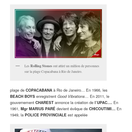
Les
Rolling Stones
ont attiré un million de personnes
sur la plage Copacabana à Rio de Janeiro.
plage de
COPACABANA
à Rio de Janeiro… En 1966, les
BEACH BOYS
enregistrent
Good Vibrations…
En 2011, le
gouvernement
CHAREST
annonce la création de
l’UPAC….
En
1961,
Mgr MARIUS PARÉ
devient évêque de
CHICOUTIMI…
En
1949, la
POLICE PROVINCIALE
est appelée