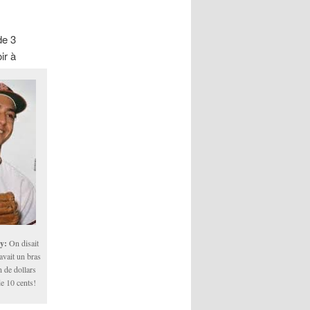
de 3
ir à
y:
On disait
 avait un bras
n de dollars
de 10 cents!