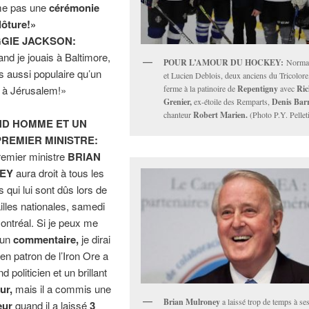
e pas une
cérémonie
lôture!»
GIE JACKSON:
nd je jouais à Baltimore,
POUR L’AMOUR
DU HOCKEY:
Norma
ais aussi populaire qu’un
et Lucien Deblois, deux anciens du Tricolor
 à Jérusalem!»
ferme à la patinoire de
Repentigny
avec
Ri
Grenier,
ex-étoile des Remparts,
Denis Barr
chanteur
Robert Marien.
(Photo P.Y. Pellet
D HOMME ET UN
REMIER MINISTRE:
remier ministre
BRIAN
EY
aura droit à tous les
ui lui sont dûs lors de
illes nationales, samedi
ontréal. Si je peux me
 un
commentaire,
je dirai
ien patron de l’Iron Ore a
d politicien et un brillant
ur,
mais il a commis une
Brian Mulroney
a laissé trop de temps à se
eur
quand il a laissé
3