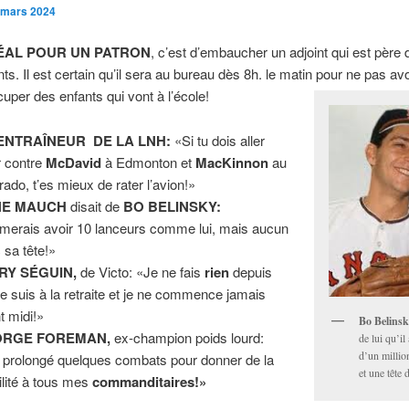
 mars 2024
DÉAL POUR UN PATRON
, c’est d’embaucher un adjoint qui est père 
nts. Il est certain qu’il sera au bureau dès 8h. le matin pour ne pas avo
cuper des enfants qui vont à l’école!
ENTRAÎNEUR DE LA LNH:
«Si tu dois aller
r contre
McDavid
à Edmonton et
MacKinnon
au
rado, t’es mieux de rater l’avion!»
NE MAUCH
disait de
BO BELINSKY:
imerais avoir 10 lanceurs comme lui, mais aucun
 sa tête!»
RY SÉGUIN,
de Victo: «Je ne fais
rien
depuis
je suis à la retraite et je ne commence jamais
t midi!»
Bo Belinsk
ORGE FOREMAN,
ex-champion poids lourd:
de lui qu’il
d’un millio
i prolongé quelques combats pour donner de la
et une tête 
bilité à tous mes
commanditaires!»