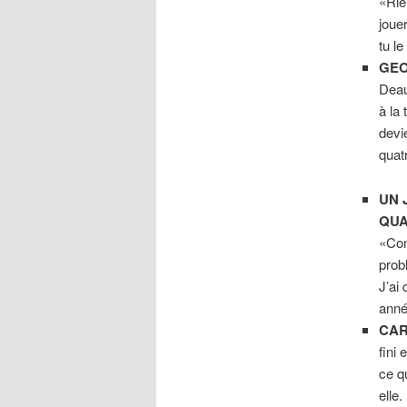
«Rie
joue
tu l
GEO
Deau
à la
devi
quat
UN 
QUA
«Com
prob
J’ai 
anné
CAR
fini 
ce q
elle