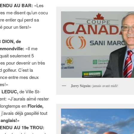
ENDU AU BAR:
«Les
fres me disent qu’un cocu
tre entier qui perd sa
ié pour un tiers!»
 DION, de
mmondville:
«Il me
uait seulement 5
es pour devenir un très
d golfeur. C’est la
ance entre mes deux
les!»
Jerry Séguin:
jamais avant midi!
 LEDUC,
de Ville St-
ent: «J’aurais aimé rester
 longtemps en
Floride,
j’avais déjà gaspillé tout
n
anglais!»
ENDU AU 19e TROU: