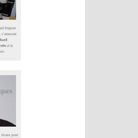
nd Dupont
e, s’amusent
chard
ette
et le
ier)
s rivaux pour