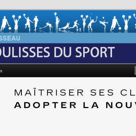
au: Les Coulisses du Sport
rs