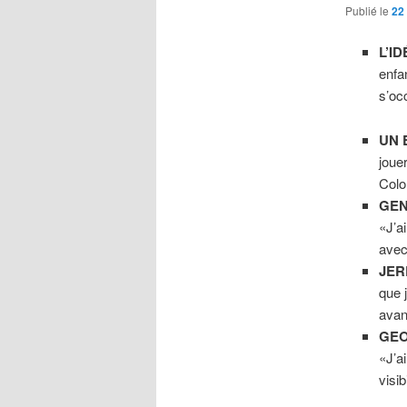
Publié le
22
L’I
enfa
s’oc
UN 
joue
Colo
GE
«J’a
avec
JER
que 
avan
GE
«J’a
visi