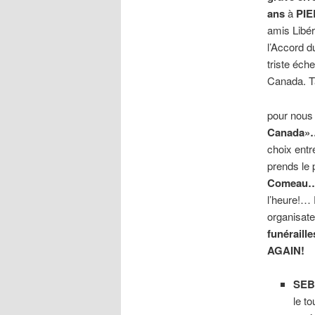
ans
à
PI
amis Libér
l’Accord 
triste éche
Canada. T
pour nous
Canada
choix entr
prends le 
Comea
l’heure!… 
organisat
funérail
AGAIN!
SEB
le t