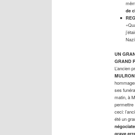
mêm
de c
REG
«Qua
j’ét
Nazi
UN GRAN
GRAND P
L’ancien p
MULRON
hommages q
ses funéra
matin, à M
permettre
ceci: l’anc
été un gran
négociate
grave err