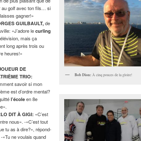
n de plus plaisant que de
r au golf avec ton fils… si
e laisses gagner!»
RGES GUILBAULT,
de
ville: «J’adore le
curling
 télévision, mais ça
ent long après trois ou
re heures!»
JOUEUR DE
Bob Dion:
À cinq pouces de la gloire!
TRIÈME TRIO:
ment savoir si mon
lème est d’ordre mental?
quitté
l’école
en 8e
e».
LO DIT À GIGI:
«C’est
entre nous». -«C’est tout
ue tu as à dire?», répond-
. -«Tu ne voulais quand