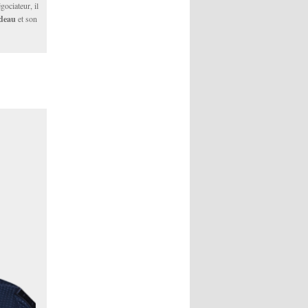
ociateur, il
adeau
et son