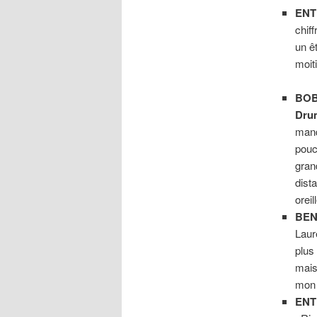
ENT
chif
un ê
moit
BOB
Dru
manq
pouc
gran
dist
oreil
BEN
Laur
plus
mais 
mo
ENT