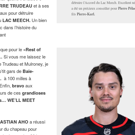
détruire l’Accord du Lac Meech. Excellent nég
ERRE TRUDEAU
et à ses
a été un précieux conseiller pour
Pierre Pél
aux pour détruire
fils
Pierre-Karl.
du
LAC MEECH.
Un bien
c dans l’histoire du
ant
 que pour le
«Rest of
»…
Si vous me laissez le
e Trudeau et Mulroney, je
p’tit gars de
Baie-
u…
à 100 milles à
Enfin,
bravo
aux
eurs de ces
grandioses
les… WE’LL MEET
ASTIAN AHO
a réussi
our du chapeau pour