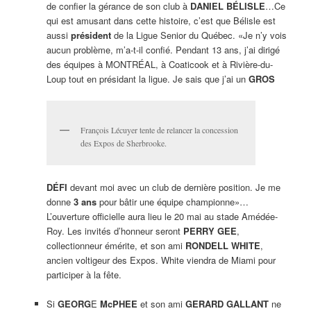
de confier la gérance de son club à
DANIEL BÉLISLE
…Ce
qui est amusant dans cette histoire, c’est que Bélisle est
aussi
président
de la Ligue Senior du Québec. «Je n’y vois
aucun problème, m’a-t-il confié. Pendant 13 ans, j’ai dirigé
des équipes à MONTRÉAL, à Coaticook et à Rivière-du-
Loup tout en présidant la ligue. Je sais que j’ai un
GROS
François Lécuyer tente de relancer la concession
des Expos de Sherbrooke.
DÉFI
devant moi avec un club de dernière position. Je me
donne
3 ans
pour bâtir une équipe championne»…
L’ouverture officielle aura lieu le 20 mai au stade Amédée-
Roy. Les invités d’honneur seront
PERRY GEE
,
collectionneur émérite, et son ami
RONDELL WHITE
,
ancien voltigeur des Expos. White viendra de Miami pour
participer à la fête.
Si
GEORG
E
McPHEE
et son ami
GERARD GALLANT
ne