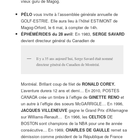
vieux guru de Magog.
PÉLO
vous invite à l’assemblée générale annuelle de
GOLF-ESTRIE. Elle aura lieu à l’hôtel ESTIMONT de
Magog-Orford, le 6 mai, à compter de 14h.
ÉPHÉMÉRIDES du 28 avril
: En 1983,
SERGE SAVARD
devient directeur général du Canadien de
Il y a 35 ans aujourd’hui, Serge Savard était nommé
directeur général du Canadien de Montréal.
Montréal. Brillant coup de filet de
RONALD COREY.
L’aventure durera 12 ans et demi… En 2010, POSTES
CANADA crée un timbre à l’effigie de
GINETTE RENO
et
un autre à l’effigie des soeurs McGARRIGLE… En 1996,
JACQUES VILLENEUVE
gagne le Grand Prix d’Allemagne
sur Williams-Renault… En 1966, les
CELTICS
DE
BOSTON sont champions de la NBA pour une 8e année
consécutive… En 1969,
CHARLES DE GAULLE
remet sa
démission comme président de la République de France