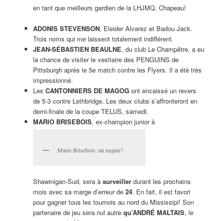
en tant que meilleurs gardien de la LHJMQ. Chapeau!
ADONIS STEVENSON
, Eleider Alvarez et Badou Jack.
Trois noms qui me laissent totalement indifférent.
JEAN-SÉBASTIEN BEAULNE
, du club Le Champêtre, a eu
la chance de visiter le vestiaire des PENGUINS de
Pittsburgh après le 5e match contre les Flyers. Il a été très
impressionné.
Les
CANTONNIERS DE MAGOG
ont encaissé un revers
de 5-3 contre Lethbridge. Les deux clubs s’affronteront en
demi-finale de la coupe TELUS, samedi.
MARIO BRISEBOIS
, ex-champion junior à
Mario Brisebois: un requin?
Shawinigan-Sud, sera à
surveiller
durant les prochains
mois avec sa marge d’erreur de
24
. En fait, il est favori
pour gagner tous les tournois au nord du Mississipi! Son
partenaire de jeu sera nul autre
qu’ANDRÉ MALTAIS
, le