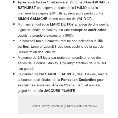
Après avoir balayé Sherbrooke et Victo, le Titan
d’ACADIE-
BATHURST
participera la finale de la LHJMQ pour la
première fois depuis 2001. Ils avaient alors perdu contre
SIMON GAMACHE
et ses copains de VAL-D’OR.
Mon ancien collègue
MARC DE FOY
a raison de dire que la
Ligue nationale de hockey est une
entreprise américaine
depuis la première expansion (1967).
Le baseball majeur aimerait réduire son calendrier à
154
parties
. Encore faudrait-il des concessions de la part de
l’Association des joueurs.
Moyenne de
5,9 buts
par match en première ronde des
séries de la coupe Stanley. Une augmentation de 20% sur
l’an passé.
Le gardien de but
SAMUEL HARVEY
, des Huskies, mérite
la bourse sport-études de la
Fondation Desjardins
pour
ses succès scolaires. Âgé de 20 ans, Samuel a aussi
gagné le trophée
JACQUES-PLANTE
Samuel Harvey: champion gardien et étudiant modèle.