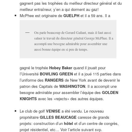
gagnent pas les trophées du meilleur directeur général et du
meilleur entraîneur, y’en a qui dorment au gaz!
McPhee est originaire de
GUELPH
et il a 59 ans. Il a
On parle beaucoup de Gerard Gallant, mais il faut aussi
saluer le travail du directeur général George McPhee. Il a
accompli une besogne admirable pour assembler une
aussi bonne équipe en si peu de temps.
gagné le trophée
Hobey Baker
quand il jouait pour
l’Université
BOWLING GREEN
et il a joué 115 parties dans
l’uniforme des
RANGERS
de New York avant de devenir le
patron des Capitals de
WASHINGTON
. Il a accompli une
besogne admirable pour assembler l’équipe des
GOLDEN
KNIGHTS
avec les «rejects» des autres équipes.
Le club de golf
VENISE
a été vendu. Le nouveau
propriétaire
GILLES BEAUCAGE
caresse de grands
projets: construction d’un
hôtel
et d’un centre de congrès,
projet résidentiel, etc… Voir l’article suivant svp.