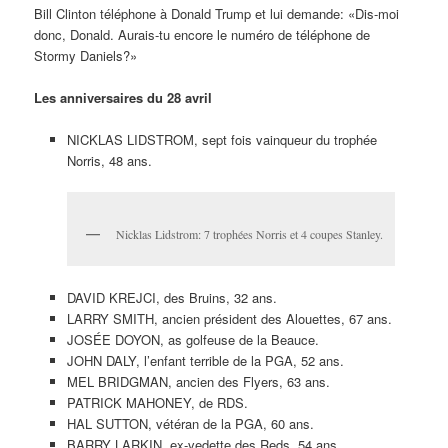
Bill Clinton téléphone à Donald Trump et lui demande: «Dis-moi
donc, Donald. Aurais-tu encore le numéro de téléphone de
Stormy Daniels?»
Les anniversaires du 28 avril
NICKLAS LIDSTROM, sept fois vainqueur du trophée
Norris, 48 ans.
Nicklas Lidstrom: 7 trophées Norris et 4 coupes Stanley.
DAVID KREJCI, des Bruins, 32 ans.
LARRY SMITH, ancien président des Alouettes, 67 ans.
JOSÉE DOYON, as golfeuse de la Beauce.
JOHN DALY, l’enfant terrible de la PGA, 52 ans.
MEL BRIDGMAN, ancien des Flyers, 63 ans.
PATRICK MAHONEY, de RDS.
HAL SUTTON, vétéran de la PGA, 60 ans.
BARRY LARKIN, ex-vedette des Reds, 54 ans.