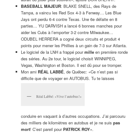
BASEBALL MAJEUR
: BLAKE SNELL, des Rays de
Tampa, a vaincu les Red Sox 4-3 à Fenway… Les Blue
Jays ont perdu 6-4 contre Texas. Une 6e défaite en 8
parties… YU DARVISH a lancé 6 bonnes manches pour
aider les Cubs à l’emporter 3-2 contre Milwaukee…
ODUBEL HERRERA a cogné deux circuits et produit 4
points pour mener les Phillies à un gain de 7-3 sur Atlanta.
Le logiciel de la LNH a frappé pour
mille
en première ronde
des séries. Au 2e tour, le logiciel choisit WINNIPEG,
Vegas, Washington et Boston. Il est dû pour se tromper.
Mon ami
RÉAL LABBÉ
, de Québec: «Ce n’est pas si
difficile que de voyager en AUTOBUS. Tu te laisses
Réal Labbé: «Vive l’autobus!»
conduire en vaquant à d’autres occupations. J’ai parcouru
des milliers de kilomètres en autobus et je ne suis
pas
mort
! C’est pareil pour
PATRICK ROY
».