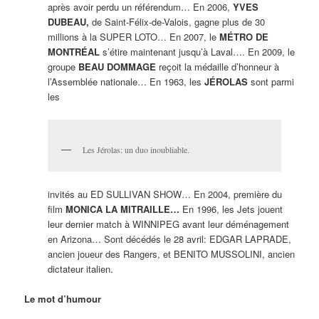
après avoir perdu un référendum… En 2006,
YVES
DUBEAU,
de Saint-Félix-de-Valois, gagne plus de 30
millions à la SUPER LOTO… En 2007, le
MÉTRO DE
MONTRÉAL
s’étire maintenant jusqu’à Laval…. En 2009, le
groupe
BEAU DOMMAGE
reçoit la médaille d’honneur à
l’Assemblée nationale… En 1963, les
JÉROLAS
sont parmi
les
Les Jérolas: un duo inoubliable.
invités au ED SULLIVAN SHOW… En 2004, première du
film
MONICA LA MITRAILLE…
En 1996, les Jets jouent
leur dernier match à WINNIPEG avant leur déménagement
en Arizona… Sont décédés le 28 avril: EDGAR LAPRADE,
ancien joueur des Rangers, et BENITO MUSSOLINI, ancien
dictateur italien.
Le mot d’humour