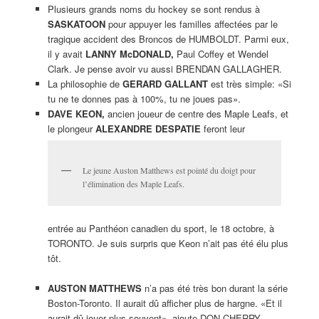
Plusieurs grands noms du hockey se sont rendus à
SASKATOON
pour appuyer les familles affectées par le
tragique accident des Broncos de HUMBOLDT. Parmi eux,
il y avait
LANNY McDONALD,
Paul Coffey et Wendel
Clark. Je pense avoir vu aussi BRENDAN GALLAGHER.
La philosophie de
GERARD GALLANT
est très simple: «Si
tu ne te donnes pas à 100%, tu ne joues pas».
DAVE KEON,
ancien joueur de centre des Maple Leafs, et
le plongeur
ALEXANDRE DESPATIE
feront leur
Le jeune Auston Matthews est pointé du doigt pour
l’élimination des Maple Leafs.
entrée au Panthéon canadien du sport, le 18 octobre, à
TORONTO. Je suis surpris que Keon n’ait pas été élu plus
tôt.
AUSTON MATTHEWS
n’a pas été très bon durant la série
Boston-Toronto. Il aurait dû afficher plus de hargne. «Et il
aurait dû jouer plus souvent», ajoute DON CHERRY.