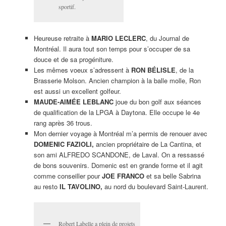
sportif.
Heureuse retraite à
MARIO LECLERC
, du Journal de
Montréal. Il aura tout son temps pour s’occuper de sa
douce et de sa progéniture.
Les mêmes voeux s’adressent à
RON BÉLISLE
, de la
Brasserie Molson. Ancien champion à la balle molle, Ron
est aussi un excellent golfeur.
MAUDE-AIMÉE LEBLANC
joue du bon golf aux séances
de qualification de la LPGA à Daytona. Elle occupe le 4e
rang après 36 trous.
Mon dernier voyage à Montréal m’a permis de renouer avec
DOMENIC FAZIOLI,
ancien propriétaire de La Cantina, et
son ami ALFREDO SCANDONE, de Laval. On a ressassé
de bons souvenirs. Domenic est en grande forme et il agit
comme conseiller pour
JOE FRANCO
et sa belle Sabrina
au resto
IL TAVOLINO,
au nord du boulevard Saint-Laurent.
Robert Labelle a plein de projets