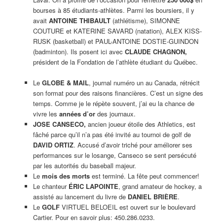
bourses à 85 étudiants-athlètes. Parmi les boursiers, il y
avait
ANTOINE THIBAULT
(athlétisme), SIMONNE
COUTURE et KATERINE SAVARD (natation), ALEX KISS-
RUSK (basketball) et PAUL-ANTOINE DOSTIE-GUINDON
(badminton). Ils posent ici avec
CLAUDE CHAGNON,
président de la Fondation de l’athlète étudiant du Québec.
Le
GLOBE & MAIL
, journal numéro un au Canada, rétrécit
son format pour des raisons financières. C’est un signe des
temps. Comme je le répète souvent, j’ai eu la chance de
vivre les
années d’or
des journaux.
JOSE CANSECO,
ancien joueur étoile des Athletics, est
fâché parce qu’il n’a pas été invité au tournoi de golf de
DAVID ORTIZ
. Accusé d’avoir triché pour améliorer ses
performances sur le losange, Canseco se sent persécuté
par les autorités du baseball majeur.
Le
mois des morts
est terminé. La fête peut commencer!
Le chanteur
ÉRIC LAPOINTE
, grand amateur de hockey, a
assisté au lancement du livre de
DANIEL BRIÈRE
.
Le
GOLF
VIRTUEL BELOEIL est ouvert sur le boulevard
Cartier. Pour en savoir plus: 450.286.0233.