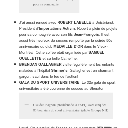
pour sa compagnie.
J’ai aussi renoué avec
ROBERT LABELLE
à Boisbriand.
Président d’
Importations Activin
, Robert a plein de projets
pour sa compagnie avec son fils
Jean-François
. Il est
aussi très heureux du succès remporté par la soirée 50e
anniversaire du club
MÉDAILLE D’OR
dans le Vieux-
Montréal. Cette soirée était organisée par
SAMUEL
OUELLETTE
et sa belle Catherine.
BRENDAN GALLAGHER
visite régulièrement les enfants
malades à l’hôpital
Shriner’s
. Gallagher est un charmant
garçon, sauf dans le feu de l’action!
GALA DU SPORT UNIVERSITAIRE
: Le 32e gala du sport
universitaire a été couronné de succès au Sheraton
Claude Chagnon, président de la FAEQ, avec cinq des
85 boursiers du sport universitaire. (photo Groupe NH)
Laval. On a profité de l’occasion pour remettre
250 000$
en