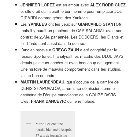
JENNIFER LOPEZ
est en amour avec
ALEX RODRIGUEZ
et elle croit qu’il serait le bon homme pour remplacer JOE
GIRARDI comme gérant des Yankees.
Les
YANKEES
ont les yeux sur
GIANCARLO STANTON
,
mais il y aurait un problème de CAP SALARIAL avec son
contrat de 25M& par année. Les DODGERS, les Giants et
les Cards sont aussi dans la course.
L’ancien receveur
GREGG ZAUN
a été congédié par le
réseau Sportsnet. Il analysait les matchs des BLUE JAYS
depuis plusieurs années et avec beaucoup de jugement.
Une histoire de mauvais comportement dans les studios,
laisse-t-on entendre.
MARTIN LAURENDEAU
, qui s’occupe de la carrière de
DENIS SHAPOVALOV, a remis sa démission comme
capitaine de l’équipe canadienne de la COUPE DAVIS.
C’est
FRANK DANCEVIC
qui le remplace.
Mario Leclerc: une
retraite bien méritée après
37 ans de journalisme