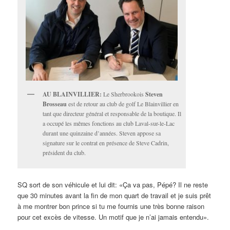
AU BLAINVILLIER:
Le Sherbrookois
Steven
Brosseau
est de retour au club de golf Le Blainvillier en
tant que directeur général et responsable de la boutique. Il
a occupé les mêmes fonctions au club Laval-sur-le-Lac
durant une quinzaine d’années. Steven appose sa
signature sur le contrat en présence de Steve Cadrin,
président du club.
SQ sort de son véhicule et lui dit: «Ça va pas, Pépé? Il ne reste
que 30 minutes avant la fin de mon quart de travail et je suis prêt
à me montrer bon prince si tu me fournis une très bonne raison
pour cet excès de vitesse. Un motif que je n’ai jamais entendu».