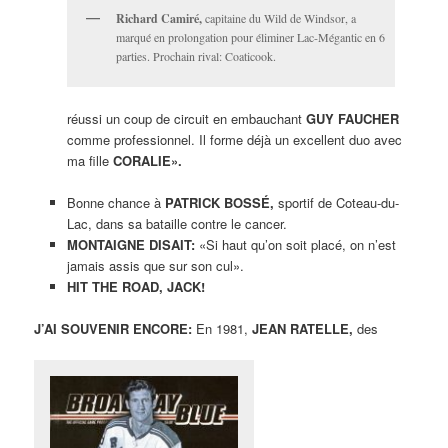
Richard Camiré,
capitaine du Wild de Windsor, a
marqué en prolongation pour éliminer Lac-Mégantic en 6
parties. Prochain rival: Coaticook.
réussi un coup de circuit en embauchant
GUY FAUCHER
comme professionnel. Il forme déjà un excellent duo avec
ma fille
CORALIE».
Bonne chance à
PATRICK BOSSÉ,
sportif de Coteau-du-
Lac, dans sa bataille contre le cancer.
MONTAIGNE DISAIT:
«Si haut qu’on soit placé, on n’est
jamais assis que sur son cul».
HIT THE ROAD, JACK!
J’AI SOUVENIR ENCORE:
En 1981,
JEAN RATELLE,
des