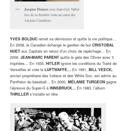
Jacques Demers
avec Jean-Guy Talbot
lors de sa dernière visite au salon des
Anciens Canadiens.
YVES BOLDUC
remet sa démission et quitte la vie politique…
En 2008, le Canadien échange le gardien de but
CRISTOBAL
HUET
aux Capitals en retour d’un choix de repêchage… En
2006,
JEAN-MARC PARENT
quitte le gala des Olivier avec 3
trophées… En 1935,
HITLER
ignore les conditions du Traité de
Versailles et crée la
LUFTWAFFE…
En 1991,
BILL VEECK,
ancien propriétaire des Indians et des White Sox, est admis au
Panthéon du baseball… En 2000,
MÉLANIE TURGEON
gagne
l’épreuve du Super-G à
INNSBRUCK…
En 1983, l’album
THRILLER
s’installe en tête