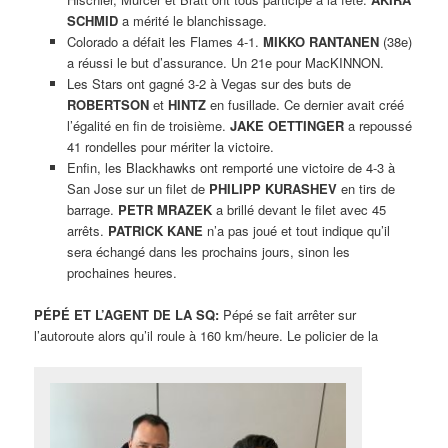
SCHMID
a mérité le blanchissage.
Colorado a défait les Flames 4-1.
MIKKO RANTANEN
(38e)
a réussi le but d’assurance. Un 21e pour MacKINNON.
Les Stars ont gagné 3-2 à Vegas sur des buts de
ROBERTSON
et
HINTZ
en fusillade. Ce dernier avait créé
l’égalité en fin de troisième.
JAKE OETTINGER
a repoussé
41 rondelles pour mériter la victoire.
Enfin, les Blackhawks ont remporté une victoire de 4-3 à
San Jose sur un filet de
PHILIPP KURASHEV
en tirs de
barrage.
PETR MRAZEK
a brillé devant le filet avec 45
arrêts.
PATRICK KANE
n’a pas joué et tout indique qu’il
sera échangé dans les prochains jours, sinon les
prochaines heures.
PÉPÉ ET L’AGENT DE LA SQ:
Pépé se fait arrêter sur
l’autoroute alors qu’il roule à 160 km/heure. Le policier de la