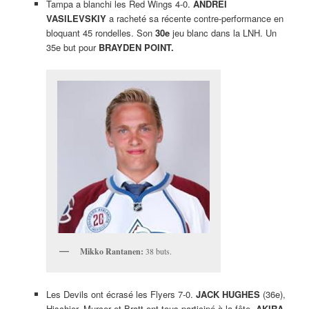
Tampa a blanchi les Red Wings 4-0.
ANDREI
VASILEVSKIY
a racheté sa récente contre-performance en
bloquant 45 rondelles. Son
30e
jeu blanc dans la LNH. Un
35e but pour
BRAYDEN POINT.
Mikko Rantanen:
38 buts.
Les Devils ont écrasé les Flyers 7-0.
JACK HUGHES
(36e),
Hischier, Murcer et Bratt ont tous participé à la fête.
AKIRA