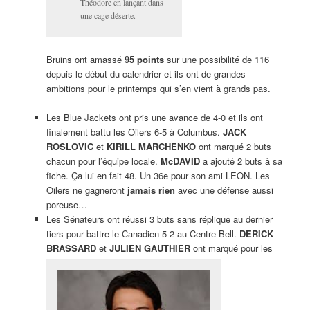
Théodore en lançant dans
une cage déserte.
Bruins ont amassé
95 points
sur une possibilité de 116
depuis le début du calendrier et ils ont de grandes
ambitions pour le printemps qui s’en vient à grands pas.
Les Blue Jackets ont pris une avance de 4-0 et ils ont
finalement battu les Oilers 6-5 à Columbus.
JACK
ROSLOVIC
et
KIRILL MARCHENKO
ont marqué 2 buts
chacun pour l’équipe locale.
McDAVID
a ajouté 2 buts à sa
fiche. Ça lui en fait 48. Un 36e pour son ami LEON. Les
Oilers ne gagneront
jamais rien
avec une défense aussi
poreuse…
Les Sénateurs ont réussi 3 buts sans réplique au dernier
tiers pour battre le Canadien 5-2 au Centre Bell.
DERICK
BRASSARD
et
JULIEN GAUTHIER
ont marqué pour les