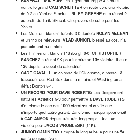
BASEBALL MAJEUR:
Les Tigers ont frappé 4 circuits
contre le grand
CAM SCHLITTER
en route vers une victoire
de 9-3 au Yankee Stadium.
RILEY GREENE
en a réussi 2
au profit de Tarik Skubal. Cinq revers de suite pour les
Yanks.
Les Mets ont blanchi Toronto 3-0 derrière
NOLAN McLEAN
et un trio de releveurs.
VLAD JUNIOR,
blessé au dos, n’a
pas pris part au match.
Les Phillies ont blanchi Pittsburgh 8-0.
CHRISTOPHER
SANCHEZ
a réussi 9K pour inscrire sa
10e
victoire. Il en a
136
depuis le début du calendrier.
CADE CAVALLI,
un colosse de l’Oklahoma, a passé
13
frappeurs des Red Sox dans la mitaine et Washington a
défait Boston 8-1.
UN RECORD POUR DAVE ROBERTS:
Les Dodgers ont
battu les Athletics 9-3 pour permettre à
DAVE ROBERTS
d’atteindre le cap des
1000 victoires
plus vite que
n’importe quel autre gérant. L’ancienne marque appartenait
à
CAP ANSON
depuis très très longtemps. Une 10e
victoire pour
JACOB WROBLESKI
(11K).
JUNIOR CAMINERO
a cogné la longue balle pour une
5e
partie consécutive et