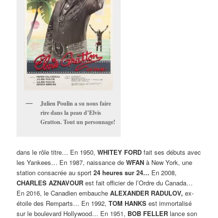
Julien Poulin a su nous faire
rire dans la peau d’Elvis
Gratton. Tout un personnage!
dans le rôle titre… En 1950,
WHITEY FORD
fait ses débuts avec
les Yankees… En 1987, naissance de
WFAN
à New York, une
station consacrée au sport
24 heures sur 24…
En 2008,
CHARLES AZNAVOUR
est fait officier de l’Ordre du Canada…
En 2016, le Canadien embauche
ALEXANDER RADULOV,
ex-
étoile des Remparts… En 1992,
TOM HANKS
est immortalisé
sur le boulevard Hollywood… En 1951,
BOB FELLER
lance son