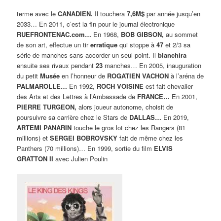
terme avec le
CANADIEN.
Il touchera
7,6M$
par année jusqu’en
2033… En 2011, c’est la fin pour le journal électronique
RUEFRONTENAC.com…
En 1968,
BOB GIBSON,
au sommet
de son art, effectue un tir
erratique
qui stoppe à
47
et 2/3 sa
série de manches sans accorder un seul point. Il
blanchira
ensuite ses rivaux pendant
23
manches… En 2005, inauguration
du petit
Musée
en l’honneur de
ROGATIEN VACHON
à l’aréna de
PALMAROLLE…
En 1992,
ROCH VOISINE
est fait chevalier
des Arts et des Lettres à l’Ambassade de
FRANCE…
En 2001,
PIERRE TURGEON,
alors joueur autonome, choisit de
poursuivre sa carrière chez le Stars de
DALLAS…
En 2019,
ARTEMI PANARIN
touche le gros lot chez les Rangers (81
millions) et
SERGEI BOBROVSKY
fait de même chez les
Panthers (70 millions)… En 1999, sortie du film
ELVIS
GRATTON II
avec Julien Poulin