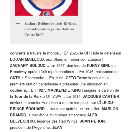
Zachary Bolduc, de Trois-Rivières,
deviendra-t-il un joueur étoile au
Centre Bell?
concerts
à travers le monde… En 2025, le
CH
cède le défenseur
LOGAN MAILLOUX
aux Blues en retour de l’attaquant
ZACHARY BOLDUC…
En 1967, dernière de
FUNNY GIRL
sur
Broadway après 1348 représentations… En 1946, naissance de
CKTS
à Sherbrooke… En 1966,
CFTO-Toronto
devient la
première station canadienne à présenter une émission en
couleurs…
En 1927,
MACKENZIE KING
inaugure le carillon de
la
Tour de la Paix
à OTTAWA… En 1534,
JACQUES CARTIER
devient le premier Européen à mettre les pieds sur
L’ÎLE-DU-
PRINCE-ÉDOUARD…
Nous ont quittés un 1er juillet:
MARLON
BRANDO,
super étoile du cinéma américain;
ALEX
DELVECCHIO,
légende des Red Wings;
JUAN PERON,
président de l’Argentine;
JEAN