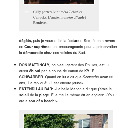
Gally portera le numéro 7 chez les
Canucks. L’ancien numéro d’André
Boudrias.
dégâts,
puis je vous refile la
facture».
Ses récents revers
en
Cour suprême
sont encourageants pour la préservation
la
démocratie
chez nos voisins du Sud.
DON MATTINGLY,
nouveau gérant des Phillies, est lui
aussi
ébloui
par le coups de canon de
KYLE
SCHWARBER.
Quand on lui a dit que
Schwarbs
avait 33
ans, il a répliqué: «Il est encore jeune».
ENTENDU AU BAR:
«La belle Manon a dit que j’étais le
soleil
de la
plage
. Elle me l’a même dit en anglais: «You
are a
son of a
beach!»