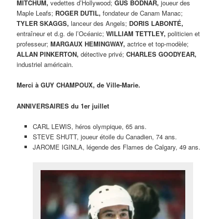
MITCHUM,
vedettes d’Hollywood;
GUS BODNAR,
joueur des
Maple Leafs;
ROGER DUTIL,
fondateur de Canam Manac;
TYLER SKAGGS,
lanceur des Angels;
DORIS LABONTÉ,
entraîneur et d.g. de l’Océanic;
WILLIAM TETTLEY,
politicien et
professeur;
MARGAUX HEMINGWAY,
actrice et top-modèle;
ALLAN PINKERTON,
détective privé;
CHARLES GOODYEAR,
industriel américain.
Merci à GUY CHAMPOUX, de Ville-Marie.
ANNIVERSAIRES du 1er juillet
CARL LEWIS, héros olympique, 65 ans.
STEVE SHUTT, joueur étoile du Canadien, 74 ans.
JAROME IGINLA, légende des Flames de Calgary, 49 ans.