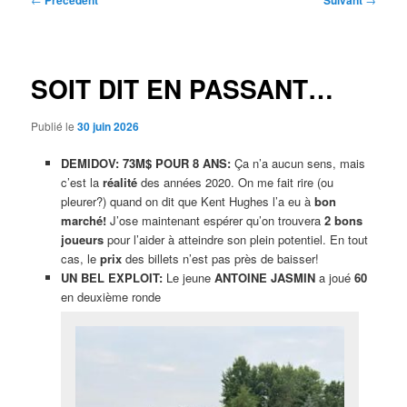
Précédent
Suivant
des
articles
SOIT DIT EN PASSANT…
Publié le
30 juin 2026
DEMIDOV: 73M$ POUR 8 ANS:
Ça n’a aucun sens, mais
c’est la
réalité
des années 2020. On me fait rire (ou
pleurer?) quand on dit que Kent Hughes l’a eu à
bon
marché!
J’ose maintenant espérer qu’on trouvera
2 bons
joueurs
pour l’aider à atteindre son plein potentiel. En tout
cas, le
prix
des billets n’est pas près de baisser!
UN BEL EXPLOIT:
Le jeune
ANTOINE JASMIN
a joué
60
en deuxième ronde