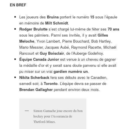
EN BREF
Les joueurs des
Bruins
portent le numéro
15
sous l’épaule
en mémoire de
Milt Schmidt
.
Rodger Brulotte
s’est chargé lui-même de fêter ses
70 ans
sous les palmiers. Parmi ses invités, il y avait
Gilles
Meloche
, Yvon Lambert, Pierre Bouchard, Bob Hartley,
Mario Messier, Jacques Aubé, Raymond Racette, Michaël
Rancourt et
Guy Boisclair
, de l’Auberge Godefroy.
Équipe Canada Junior
est venue à un cheveu de gagner
la médaille d’or et y serait sans doute parvenu si elle avait
pu miser sur un vrai
gardien numéro un
.
Nikita Scherback
fera ses débuts avec le Canadien,
samedi soir, à
Toronto
. L’équipe devra se passer de
Brendan Gallagher
pendant environ deux mois.
Simon Gamache joue encore du bon
hockey pour l’Assurancia de
Thetford-Mines.