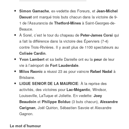
Simon Gamache
, ex-vedette des Foreurs, et
Jean-Michel
Daoust
ont marqué trois buts chacun dans la victoire de 9-
1 de l’Assurancia de
Thetford-Mines
à Saint-Georges-de-
Beauce.
À Sorel, c’est le tour du chapeau de
Peter-James Corsi
qui
a fait la différence dans la victoire des Éperviers (7-4)
contre Trois-Rivières. Il y avait plus de 1100 spectateurs au
Colisée Cardin
.
Yvon Lambert
et sa belle Danielle ont eu la
peur
de leur
vie à l’aéroport de
Fort Lauderdale
.
Milos Raonic
a réussi 23 as pour vaincre
Rafael Nadal
à
Brisbane.
LIGUE SENIOR DE LA MAURICIE
: À la reprise des
activités, des victoires pour
Lac-Mégantic
, Windsor,
Louiseville, LaTuque et Joliette. En vedette:
Joey
Beaudoin
et
Philippe Bolduc
(3 buts chacun),
Alexandre
Carignan
, Joël Quirion, Sébastien Savoie et Alexandre
Gagnon.
Le mot d’humour