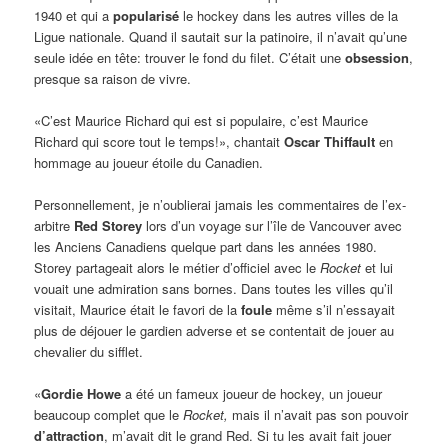
1940 et qui a
popularisé
le hockey dans les autres villes de la
Ligue nationale. Quand il sautait sur la patinoire, il n’avait qu’une
seule idée en tête: trouver le fond du filet. C’était une
obsession
,
presque sa raison de vivre.
«C’est Maurice Richard qui est si populaire, c’est Maurice
Richard qui score tout le temps!», chantait
Oscar Thiffault
en
hommage au joueur étoile du Canadien.
Personnellement, je n’oublierai jamais les commentaires de l’ex-
arbitre
Red Storey
lors d’un voyage sur l’île de Vancouver avec
les Anciens Canadiens quelque part dans les années 1980.
Storey partageait alors le métier d’officiel avec le
Rocket
et lui
vouait une admiration sans bornes. Dans toutes les villes qu’il
visitait, Maurice était le favori de la
foule
même s’il n’essayait
plus de déjouer le gardien adverse et se contentait de jouer au
chevalier du sifflet.
«
Gordie Howe
a été un fameux joueur de hockey, un joueur
beaucoup complet que le
Rocket,
mais il n’avait pas son pouvoir
d’attraction
, m’avait dit le grand Red. Si tu les avait fait jouer