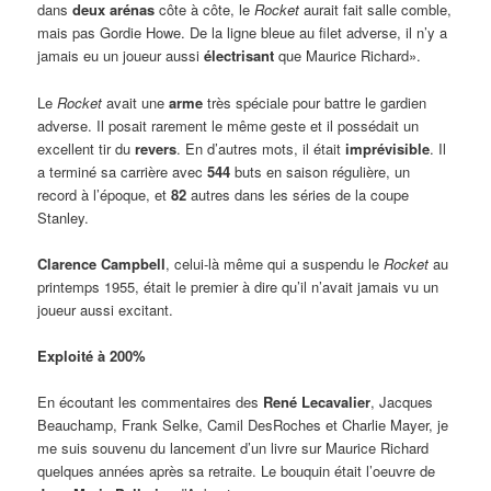
dans
deux arénas
côte à côte, le
Rocket
aurait fait salle comble,
mais pas Gordie Howe. De la ligne bleue au filet adverse, il n’y a
jamais eu un joueur aussi
électrisant
que Maurice Richard».
Le
Rocket
avait une
arme
très spéciale pour battre le gardien
adverse. Il posait rarement le même geste et il possédait un
excellent tir du
revers
. En d’autres mots, il était
imprévisible
. Il
a terminé sa carrière avec
544
buts en saison régulière, un
record à l’époque, et
82
autres dans les séries de la coupe
Stanley.
Clarence Campbell
, celui-là même qui a suspendu le
Rocket
au
printemps 1955, était le premier à dire qu’il n’avait jamais vu un
joueur aussi excitant.
Exploité à 200%
En écoutant les commentaires des
René Lecavalier
, Jacques
Beauchamp, Frank Selke, Camil DesRoches et Charlie Mayer, je
me suis souvenu du lancement d’un livre sur Maurice Richard
quelques années après sa retraite. Le bouquin était l’oeuvre de