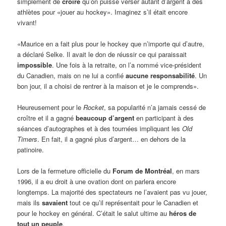
simplement de
croire
qu’on puisse verser autant d’argent à des
athlètes pour «jouer au hockey». Imaginez s’il était encore
vivant!
«Maurice en a fait plus pour le hockey que n’importe qui d’autre,
a déclaré Selke. Il avait le don de réussir ce qui paraissait
impossible
. Une fois à la retraite, on l’a nommé vice-président
du Canadien, mais on ne lui a confié
aucune responsabilité
. Un
bon jour, il a choisi de rentrer à la maison et je le comprends».
Heureusement pour le
Rocket
, sa popularité n’a jamais cessé de
croître et il a gagné
beaucoup d’argent
en participant à des
séances d’autographes et à des tournées impliquant les
Old
Timers
. En fait, il a gagné plus d’argent… en dehors de la
patinoire.
Lors de la fermeture officielle du
Forum de Montréal
, en mars
1996, il a eu droit à une ovation dont on parlera encore
longtemps. La majorité des spectateurs ne l’avaient pas vu jouer,
mais ils
savaient
tout ce qu’il représentait pour le Canadien et
pour le hockey en général. C’était le salut ultime au
héros de
tout un peuple
.