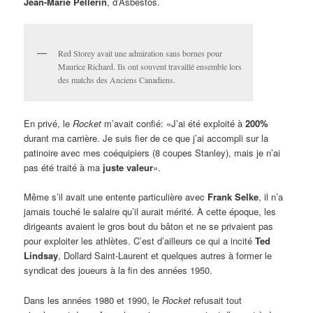
Jean-Marie Pellerin
, d’Asbestos.
Red Storey avait une admiration sans bornes pour
Maurice Richard. Ils ont souvent travaillé ensemble lors
des matchs des Anciens Canadiens.
En privé, le
Rocket
m’avait confié: «J’ai été exploité à
200%
durant ma carrière. Je suis fier de ce que j’ai accompli sur la
patinoire avec mes coéquipiers (8 coupes Stanley), mais je n’ai
pas été traité à ma
juste valeur
».
Même s’il avait une entente particulière avec
Frank Selke
, il n’a
jamais touché le salaire qu’il aurait mérité. À cette époque, les
dirigeants avaient le gros bout du bâton et ne se privaient pas
pour exploiter les athlètes. C’est d’ailleurs ce qui a incité
Ted
Lindsay
, Dollard Saint-Laurent et quelques autres à former le
syndicat des joueurs à la fin des années 1950.
Dans les années 1980 et 1990, le
Rocket
refusait tout