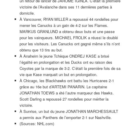
un retour de lancer de JAROME IGINLA. C’était la première
victoire de l’Avalanche dans ses 11 dernières parties à
domicile.
À Vancouver, RYAN MILLER a repoussé 44 rondelles pour
mener les Canucks à un gain de 4-2 sur les Flames.
MARKUS GRANLUND a obtenu deux buts et une passe
pour les vainqueurs. MICHAEL FROLIK a réussi le doublé
pour les visiteurs. Les Canucks ont gagné même s’ils n’ont
obtenu que 13 tirs au but.
À Anaheim le jeune Tchèque ONDREJ KASE a brisé
l’égalité en prolongation et les Ducks ont eu raison des
Coyotes par la marque de 3-2. C’était la première fois de sa
vie que Kase marquait un but en prolongation.
À Chicago, les Blackhawks ont battu les Hurricanes 2-1
grâce au 16e but d’ARTEMI PANARIN. Le capitaine
JONATHAN TOEWS a été l’autre marqueur des Hawks.
Scott Darling a repoussé 27 rondelles pour mériter la
victoire.
À Sunrise, un but du jeune JONATHAN MARCHESSAULT
a permis aux Panthers de l’emporter 2-1 sur Nashville.
(Sources: NHL.com)