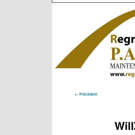
Navigation
← Précédent
des
images
Will