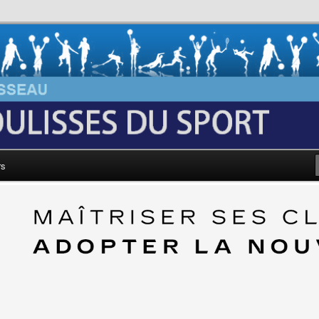
au: Les Coulisses du Sport
rs