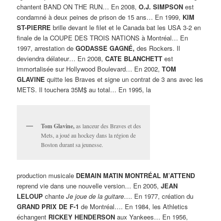
chantent BAND ON THE RUN… En 2008,
O.J. SIMPSON
est
condamné à deux peines de prison de 15 ans… En 1999,
KIM
ST-PIERRE
brille devant le filet et le Canada bat les USA 3-2 en
finale de la COUPE DES TROIS NATIONS à Montréal… En
1997, arrestation de
GODASSE GAGNÉ,
des Rockers. Il
deviendra délateur… En 2008,
CATE BLANCHETT
est
immortalisée sur Hollywood Boulevard… En 2002,
TOM
GLAVINE
quitte les Braves et signe un contrat de 3 ans avec les
METS. Il touchera 35M$ au total… En 1995, la
Tom Glavine,
as lanceur des Braves et des
Mets, a joué au hockey dans la région de
Boston durant sa jeunesse.
production musicale
DEMAIN MATIN MONTRÉAL M’ATTEND
reprend vie dans une nouvelle version… En 2005,
JEAN
LELOUP
chante
Je joue de la guitare
…. En 1977, création du
GRAND PRIX DE F-1
de Montréal…. En 1984, les Athletics
échangent
RICKEY HENDERSON
aux Yankees… En 1956,