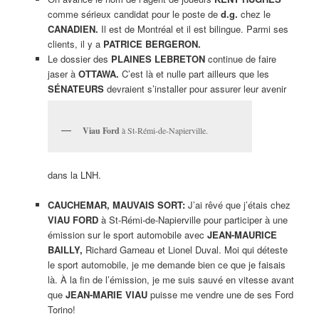
comme sérieux candidat pour le poste de
d.g.
chez le
CANADIEN.
Il est de Montréal et il est bilingue. Parmi ses
clients, il y a
PATRICE BERGERON.
Le dossier des
PLAINES LEBRETON
continue de faire
jaser à
OTTAWA.
C’est là et nulle part ailleurs que les
SÉNATEURS
devraient s’installer pour assurer leur avenir
Viau Ford
à St-Rémi-de-Napierville.
dans la LNH.
CAUCHEMAR, MAUVAIS SORT:
J’ai rêvé que j’étais chez
VIAU FORD
à St-Rémi-de-Napierville pour participer à une
émission sur le sport automobile avec
JEAN-MAURICE
BAILLY,
Richard Garneau et Lionel Duval. Moi qui déteste
le sport automobile, je me demande bien ce que je faisais
là. À la fin de l’émission, je me suis sauvé en vitesse avant
que
JEAN-MARIE VIAU
puisse me vendre une de ses Ford
Torino!