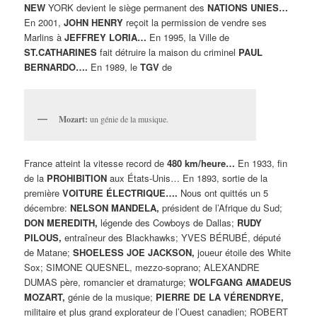
NEW
YORK devient le siège permanent des
NATIONS UNIES…
En 2001,
JOHN HENRY
reçoit la permission de vendre ses
Marlins à
JEFFREY LORIA…
En 1995, la Ville de
ST.CATHARINES
fait détruire la maison du criminel
PAUL
BERNARDO….
En 1989, le
TGV
de
Mozart:
un génie de la musique.
France atteint la vitesse record de
480 km/heure…
En 1933, fin
de la
PROHIBITION
aux États-Unis… En 1893, sortie de la
première
VOITURE ÉLECTRIQUE….
Nous ont quittés un 5
décembre:
NELSON MANDELA,
président de l’Afrique du Sud;
DON MEREDITH,
légende des Cowboys de Dallas;
RUDY
PILOUS,
entraîneur des Blackhawks; YVES BÉRUBÉ, député
de Matane;
SHOELESS JOE JACKSON,
joueur étoile des White
Sox; SIMONE QUESNEL, mezzo-soprano; ALEXANDRE
DUMAS père, romancier et dramaturge;
WOLFGANG AMADEUS
MOZART,
génie de la musique;
PIERRE DE LA VÉRENDRYE,
militaire et plus grand explorateur de l’Ouest canadien; ROBERT