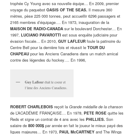
trophée Cy Young avec sa nouvelle équipe… En 2009, premier
voyage du paquebot
OASIS OF THE SEAS.
Il mesure 360
mètres, pèse 225 000 tonnes, peut accueillir 6296 passagers et
2165 membres d’équipage…. En 1973, inauguration de la
MAISON DE RADIO-CANADA
sur le boulevard Dorchester… En
1997,
LUCIANO PAVAROTTI
est sous enquête judiciaire pour
évasion fiscale… En 2010,
GUY LAFLEUR
foule la patinoire du
Centre Bell pour la dernière fois et réussit le
TOUR DU
CHAPEAU
pour les Anciens Canadiens dans un match amical
contre des légendes du hockey…. En 1996,
Guy Lafleur
était le coeur et
l’âme des Anciens Canadiens.
ROBERT CHARLEBOIS
reçoit la
Grande médaille de la chanson
de L’ACADÉMIE FRANÇAISE… En 1978,
PETE ROSE
quitte les
Reds et signe un contrat de 4 ans avec les
PHILLIES.
Son
salaire de
800 000$
par année en fait le joueur le mieux payé des
ligues majeures… En 1973,
PAUL McCARTNEY
and The Wings