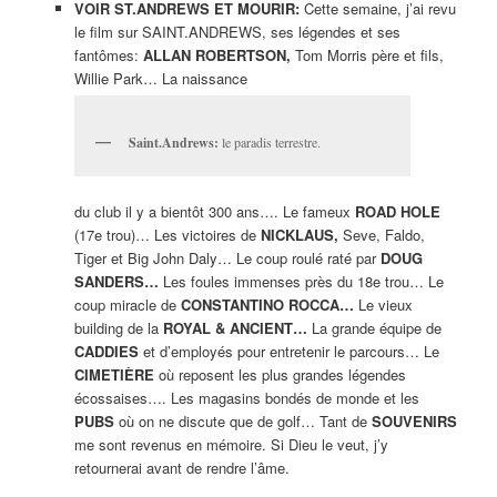
VOIR ST.ANDREWS ET MOURIR:
Cette semaine, j’ai revu
le film sur SAINT.ANDREWS, ses légendes et ses
fantômes:
ALLAN ROBERTSON,
Tom Morris père et fils,
Willie Park… La naissance
Saint.Andrews:
le paradis terrestre.
du club il y a bientôt 300 ans…. Le fameux
ROAD HOLE
(17e trou)… Les victoires de
NICKLAUS,
Seve, Faldo,
Tiger et Big John Daly… Le coup roulé raté par
DOUG
SANDERS…
Les foules immenses près du 18e trou… Le
coup miracle de
CONSTANTINO ROCCA…
Le vieux
building de la
ROYAL &
ANCIENT…
La grande équipe de
CADDIES
et d’employés pour entretenir le parcours… Le
CIMETIÈRE
où reposent les plus grandes légendes
écossaises…. Les magasins bondés de monde et les
PUBS
où on ne discute que de golf… Tant de
SOUVENIRS
me sont revenus en mémoire. Si Dieu le veut, j’y
retournerai avant de rendre l’âme.