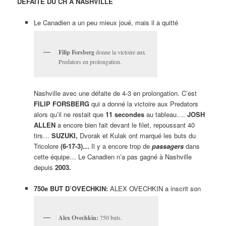
DÉFAITE DU CH À NASHVILLE
Le Canadien a un peu mieux joué, mais il a quitté
Filip Forsberg
donne la victoire aux
Predators en prolongation.
Nashville avec une défaite de 4-3 en prolongation. C’est
FILIP FORSBERG
qui a donné la victoire aux Predators
alors qu’il ne restait que
11 secondes
au tableau….
JOSH
ALLEN
a encore bien fait devant le filet, repoussant 40
tirs…
SUZUKI,
Dvorak et Kulak ont marqué les buts du
Tricolore
(6-17-3)…
Il y a encore trop de
passagers
dans
cette équipe… Le Canadien n’a pas gagné à Nashville
depuis
2003.
750e BUT D’OVECHKIN:
ALEX OVECHKIN a inscrit son
Alex Ovechkin:
750 buts.