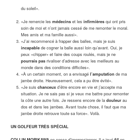
du soleil».
«Je remercie les
médecins
et les
infirmières
qui ont pris
soin de moi et n’ont jamais cessé de me remonter le moral.
Mes amis et ma famille aussi».
«J’ai recommencé à frapper des balles, mais je suis
incapable
de cogner la balle aussi loin qu’avant. Oui, je
peux «chipper» et faire des coups roulés, mais je ne
pourrais pas
rivaliser d’adresse avec les meilleurs au
monde dans des conditions difficiles».
«À un certain moment, on a envisagé
l’amputation
de ma
jambe droite. Heureusement, cela a pu être évité».
«Je suis
chanceux
d’être encore en vie et j’accepte ma
situation. Je ne sais pas si je veux me battre pour remonter
la côte une autre fois. Je ressens encore de la
douleur
au
dos et dans les jambes. Avant toute chose, il faut que ma
jambe droite retrouve toute sa force». Voilà.
UN GOLFEUR TRÈS SPÉCIAL
COLLIN MORIKAWA
ne cesse d’impressionner. Il a joué
64
en