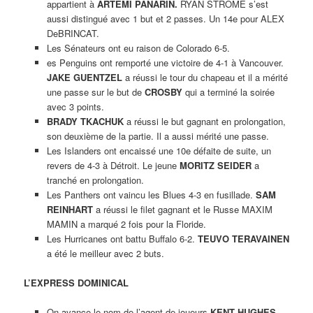
appartient à
ARTEMI PANARIN.
RYAN STROME s’est
aussi distingué avec 1 but et 2 passes. Un 14e pour ALEX
DeBRINCAT.
Les Sénateurs ont eu raison de Colorado 6-5.
es Penguins ont remporté une victoire de 4-1 à Vancouver.
JAKE GUENTZEL
a réussi le tour du chapeau et il a mérité
une passe sur le but de
CROSBY
qui a terminé la soirée
avec 3 points.
BRADY TKACHUK
a réussi le but gagnant en prolongation,
son deuxième de la partie. Il a aussi mérité une passe.
Les Islanders ont encaissé une 10e défaite de suite, un
revers de 4-3 à Détroit. Le jeune
MORITZ SEIDER
a
tranché en prolongation.
Les Panthers ont vaincu les Blues 4-3 en fusillade.
SAM
REINHART
a réussi le filet gagnant et le Russe MAXIM
MAMIN a marqué 2 fois pour la Floride.
Les Hurricanes ont battu Buffalo 6-2.
TEUVO TERAVAINEN
a été le meilleur avec 2 buts.
L’EXPRESS DOMINICAL
On avance le nom de l’agent de joueurs
KENT HUGHES