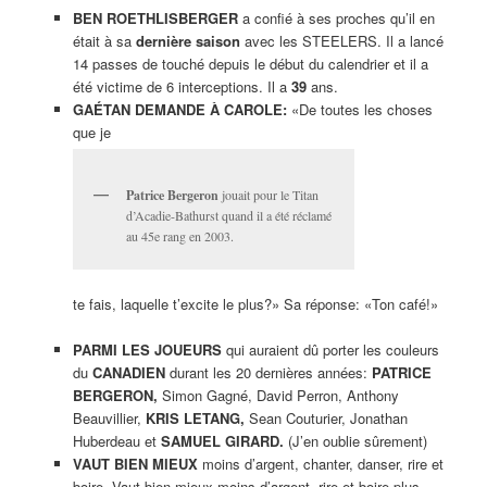
BEN ROETHLISBERGER
a confié à ses proches qu’il en
était à sa
dernière saison
avec les STEELERS. Il a lancé
14 passes de touché depuis le début du calendrier et il a
été victime de 6 interceptions. Il a
39
ans.
GAÉTAN DEMANDE À CAROLE:
«De toutes les choses
que je
Patrice Bergeron
jouait pour le Titan
d’Acadie-Bathurst quand il a été réclamé
au 45e rang en 2003.
te fais, laquelle t’excite le plus?» Sa réponse: «Ton café!»
PARMI LES JOUEURS
qui auraient dû porter les couleurs
du
CANADIEN
durant les 20 dernières années:
PATRICE
BERGERON,
Simon Gagné, David Perron, Anthony
Beauvillier,
KRIS LETANG,
Sean Couturier, Jonathan
Huberdeau et
SAMUEL GIRARD.
(J’en oublie sûrement)
VAUT BIEN MIEUX
moins d’argent, chanter, danser, rire et
boire. Vaut bien mieux moins d’argent, rire et boire plus