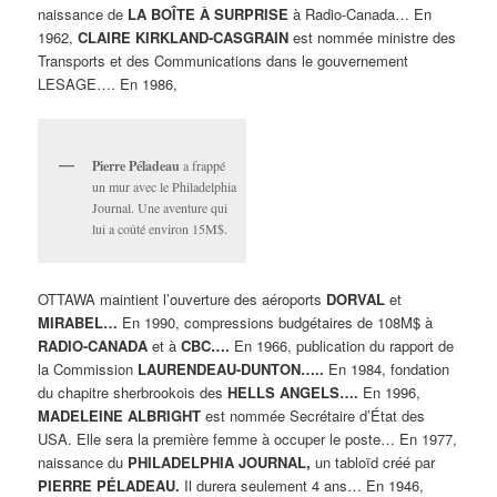
naissance de
LA BOÎTE
À
SURPRISE
à Radio-Canada… En
1962,
CLAIRE KIRKLAND-CASGRAIN
est nommée ministre des
Transports et des Communications dans le gouvernement
LESAGE…. En 1986,
Pierre Péladeau
a frappé
un mur avec le Philadelphia
Journal. Une aventure qui
lui a coûté environ 15M$.
OTTAWA maintient l’ouverture des aéroports
DORVAL
et
MIRABEL…
En 1990, compressions budgétaires de 108M$ à
RADIO-CANADA
et à
CBC….
En 1966, publication du rapport de
la Commission
LAURENDEAU-DUNTON…..
En 1984, fondation
du chapitre sherbrookois des
HELLS ANGELS….
En 1996,
MADELEINE ALBRIGHT
est nommée Secrétaire d’État des
USA. Elle sera la première femme à occuper le poste… En 1977,
naissance du
PHILADELPHIA JOURNAL,
un tabloïd créé par
PIERRE PÉLADEAU.
Il durera seulement 4 ans… En 1946,