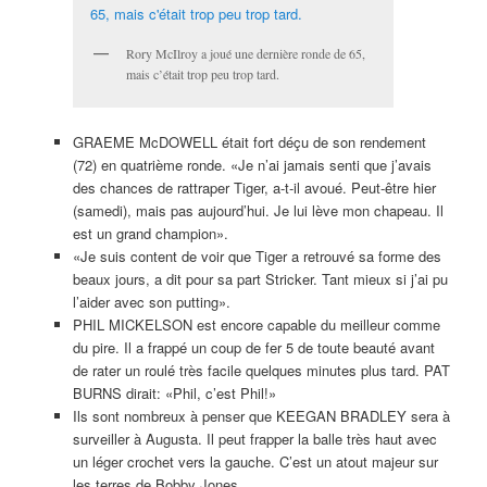
Rory McIlroy a joué une dernière ronde de 65,
mais c’était trop peu trop tard.
GRAEME McDOWELL était fort déçu de son rendement
(72) en quatrième ronde. «Je n’ai jamais senti que j’avais
des chances de rattraper Tiger, a-t-il avoué. Peut-être hier
(samedi), mais pas aujourd’hui. Je lui lève mon chapeau. Il
est un grand champion».
«Je suis content de voir que Tiger a retrouvé sa forme des
beaux jours, a dit pour sa part Stricker. Tant mieux si j’ai pu
l’aider avec son putting».
PHIL MICKELSON est encore capable du meilleur comme
du pire. Il a frappé un coup de fer 5 de toute beauté avant
de rater un roulé très facile quelques minutes plus tard. PAT
BURNS dirait: «Phil, c’est Phil!»
Ils sont nombreux à penser que KEEGAN BRADLEY sera à
surveiller à Augusta. Il peut frapper la balle très haut avec
un léger crochet vers la gauche. C’est un atout majeur sur
les terres de Bobby Jones.