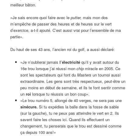
meilleur bâton.
«Je sais encore quoi faire avec le
putter,
mais mon dos
m’empêche de passer des heures et de heures sur le vert
d’exercice, a-t-il ajouté. C’est aussi vrai pour l’ensemble de ma
partie».
Du haut de ses 43 ans, l’ancien roi du golf, a aussi déclaré:
«Je n’oublierai jamais
l’électricité
qu’il y avait autour du
16e trou lorsque j’ai réussi mon
chip
miracle en 2005. Ce
sont les spectateurs qui font du
Masters
un tournoi aussi
extraordinaire. Les gens sont très respectueux, peut-être un
peu moins en début de semaine, et ils te font sentir comme
un
roi
lorsque tu réussis un bon coup».
«Le trou numéro 5, allongé de 40 verges, ne sera pas une
sinécure.
Si tu expédies la balle dans la fosse de sable
(sur la gauche), tu ne peux pas atteindre le vert en 2. Ils
savent faire les choses ici. Quand ils effectuent un
changement, tu penserais que le trou est dessiné comme
ça depuis 100 ans!»