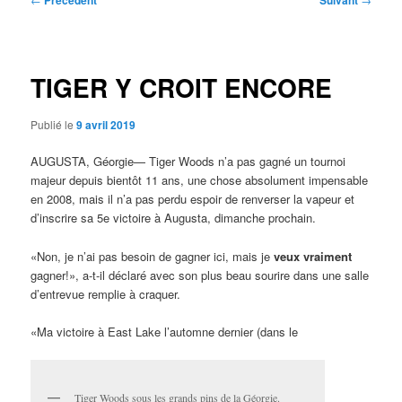
Précédent
Suivant
des
articles
TIGER Y CROIT ENCORE
Publié le
9 avril 2019
AUGUSTA, Géorgie— Tiger Woods n’a pas gagné un tournoi
majeur depuis bientôt 11 ans, une chose absolument impensable
en 2008, mais il n’a pas perdu espoir de renverser la vapeur et
d’inscrire sa 5e victoire à Augusta, dimanche prochain.
«Non, je n’ai pas besoin de gagner ici, mais je
veux vraiment
gagner!», a-t-il déclaré avec son plus beau sourire dans une salle
d’entrevue remplie à craquer.
«Ma victoire à East Lake l’automne dernier (dans le
Tiger Woods sous les grands pins de la Géorgie.