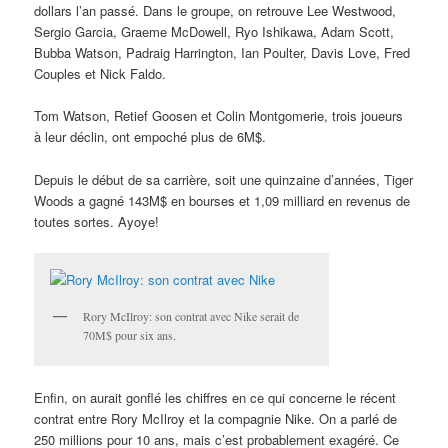
dollars l’an passé. Dans le groupe, on retrouve Lee Westwood,
Sergio Garcia, Graeme McDowell, Ryo Ishikawa, Adam Scott,
Bubba Watson, Padraig Harrington, Ian Poulter, Davis Love, Fred
Couples et Nick Faldo.
Tom Watson, Retief Goosen et Colin Montgomerie, trois joueurs
à leur déclin, ont empoché plus de 6M$.
Depuis le début de sa carrière, soit une quinzaine d’années, Tiger
Woods a gagné 143M$ en bourses et 1,09 milliard en revenus de
toutes sortes. Ayoye!
Rory McIlroy: son contrat avec Nike serait de
70M$ pour six ans.
Enfin, on aurait gonflé les chiffres en ce qui concerne le récent
contrat entre Rory McIlroy et la compagnie Nike. On a parlé de
250 millions pour 10 ans, mais c’est probablement exagéré. Ce