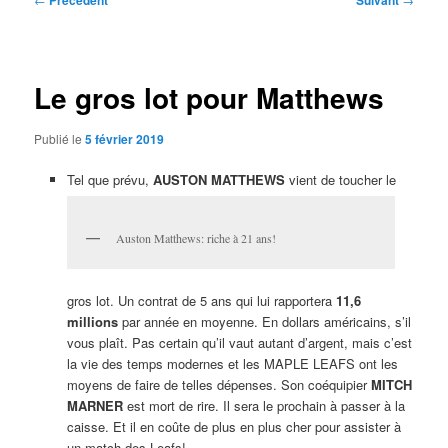
Précédent
Suivant
des
articles
Le gros lot pour Matthews
Publié le
5 février 2019
Tel que prévu,
AUSTON MATTHEWS
vient de toucher le
Auston Matthews: riche à 21 ans!
gros lot. Un contrat de 5 ans qui lui rapportera
11,6
millions
par année en moyenne. En dollars américains, s’il
vous plaît. Pas certain qu’il vaut autant d’argent, mais c’est
la vie des temps modernes et les MAPLE LEAFS ont les
moyens de faire de telles dépenses. Son coéquipier
MITCH
MARNER
est mort de rire. Il sera le prochain à passer à la
caisse. Et il en coûte de plus en plus cher pour assister à
un match des Leafs!