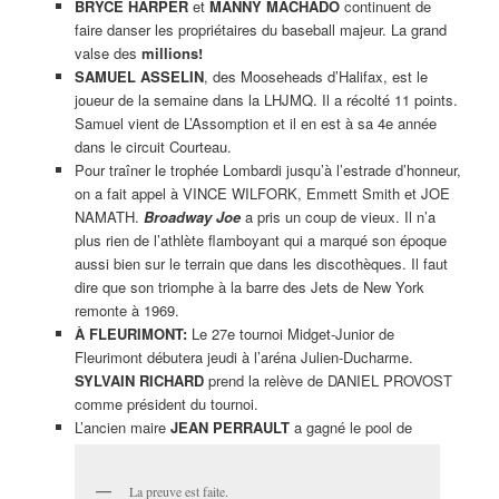
BRYCE HARPER
et
MANNY MACHADO
continuent de
faire danser les propriétaires du baseball majeur. La grand
valse des
millions!
SAMUEL ASSELIN
, des Mooseheads d’Halifax, est le
joueur de la semaine dans la LHJMQ. Il a récolté 11 points.
Samuel vient de L’Assomption et il en est à sa 4e année
dans le circuit Courteau.
Pour traîner le trophée Lombardi jusqu’à l’estrade d’honneur,
on a fait appel à VINCE WILFORK, Emmett Smith et JOE
NAMATH.
Broadway Joe
a pris un coup de vieux. Il n’a
plus rien de l’athlète flamboyant qui a marqué son époque
aussi bien sur le terrain que dans les discothèques. Il faut
dire que son triomphe à la barre des Jets de New York
remonte à 1969.
À FLEURIMONT:
Le 27e tournoi Midget-Junior de
Fleurimont débutera jeudi à l’aréna Julien-Ducharme.
SYLVAIN RICHARD
prend la relève de DANIEL PROVOST
comme président du tournoi.
L’ancien maire
JEAN PERRAULT
a gagné le pool de
La preuve est faite.