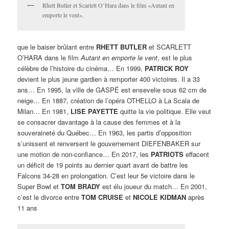
Rhett Butler et Scarlett O’Hara dans le film «Autant en
emporte le vent».
que le baiser brûlant entre
RHETT BUTLER
et SCARLETT
O’HARA dans le film
Autant en emporte le vent
, est le plus
célèbre de l’histoire du cinéma… En 1999,
PATRICK ROY
devient le plus jeune gardien à remporter 400 victoires. Il a 33
ans… En 1995, la ville de GASPÉ est ensevelie sous 62 cm de
neige… En 1887, création de l’opéra OTHELLO à La Scala de
Milan… En 1981,
LISE PAYETTE
quitte la vie politique. Elle veut
se consacrer davantage à la cause des femmes et à la
souveraineté du Québec… En 1963, les partis d’opposition
s’unissent et renversent le gouvernement DIEFENBAKER sur
une motion de non-confiance… En 2017, les
PATRIOTS
effacent
un déficit de 19 points au dernier quart avant de battre les
Falcons 34-28 en prolongation. C’est leur 5e victoire dans le
Super Bowl et
TOM BRADY
est élu joueur du match… En 2001,
c’est le divorce entre
TOM CRUISE
et
NICOLE KIDMAN
après
11 ans