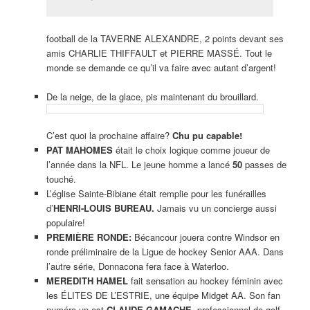
football de la TAVERNE ALEXANDRE, 2 points devant ses
amis CHARLIE THIFFAULT et PIERRE MASSÉ. Tout le
monde se demande ce qu’il va faire avec autant d’argent!
De la neige, de la glace, pis maintenant du brouillard.
C’est quoi la prochaine affaire?
Chu pu capable!
PAT MAHOMES
était le choix logique comme joueur de
l’année dans la NFL. Le jeune homme a lancé
50
passes de
touché.
L’église Sainte-Bibiane était remplie pour les funérailles
d’
HENRI-LOUIS BUREAU.
Jamais vu un concierge aussi
populaire!
PREMIÈRE RONDE:
Bécancour jouera contre Windsor en
ronde préliminaire de la Ligue de hockey Senior AAA. Dans
l’autre série, Donnacona fera face à Waterloo.
MEREDITH HAMEL
fait sensation au hockey féminin avec
les ÉLITES DE L’ESTRIE, une équipe Midget AA. Son fan
numéro un est
CLAUDE GAMACHE
, professionnel de golf