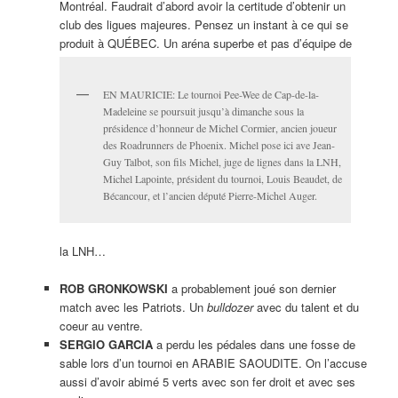
Montréal. Faudrait d’abord avoir la certitude d’obtenir un
club des ligues majeures. Pensez un instant à ce qui se
produit à QUÉBEC. Un aréna superbe et pas d’équipe de
EN MAURICIE: Le tournoi Pee-Wee de Cap-de-la-
Madeleine se poursuit jusqu’à dimanche sous la
présidence d’honneur de Michel Cormier, ancien joueur
des Roadrunners de Phoenix. Michel pose ici ave Jean-
Guy Talbot, son fils Michel, juge de lignes dans la LNH,
Michel Lapointe, président du tournoi, Louis Beaudet, de
Bécancour, et l’ancien député Pierre-Michel Auger.
la LNH…
ROB GRONKOWSKI
a probablement joué son dernier
match avec les Patriots. Un
bulldozer
avec du talent et du
coeur au ventre.
SERGIO GARCIA
a perdu les pédales dans une fosse de
sable lors d’un tournoi en ARABIE SAOUDITE. On l’accuse
aussi d’avoir abimé 5 verts avec son fer droit et avec ses