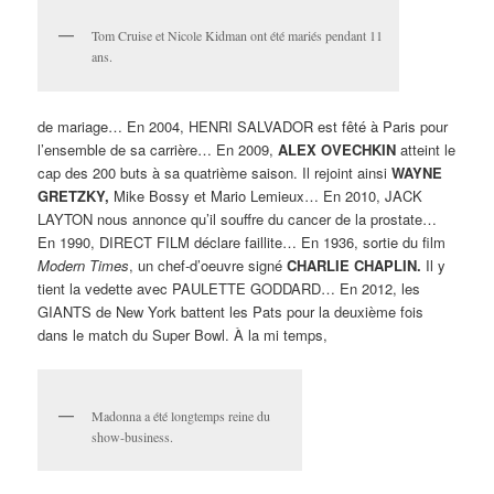
Tom Cruise et Nicole Kidman ont été mariés pendant 11
ans.
de mariage… En 2004, HENRI SALVADOR est fêté à Paris pour
l’ensemble de sa carrière… En 2009,
ALEX OVECHKIN
atteint le
cap des 200 buts à sa quatrième saison. Il rejoint ainsi
WAYNE
GRETZKY,
Mike Bossy et Mario Lemieux… En 2010, JACK
LAYTON nous annonce qu’il souffre du cancer de la prostate…
En 1990, DIRECT FILM déclare faillite… En 1936, sortie du film
Modern Times
, un chef-d’oeuvre signé
CHARLIE CHAPLIN.
Il y
tient la vedette avec PAULETTE GODDARD… En 2012, les
GIANTS de New York battent les Pats pour la deuxième fois
dans le match du Super Bowl. À la mi temps,
Madonna a été longtemps reine du
show-business.