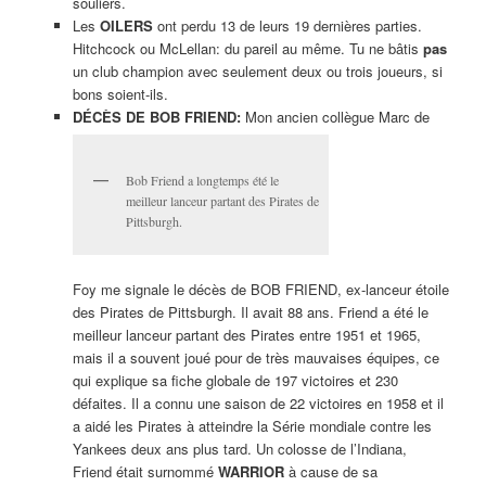
souliers.
Les
OILERS
ont perdu 13 de leurs 19 dernières parties.
Hitchcock ou McLellan: du pareil au même. Tu ne bâtis
pas
un club champion avec seulement deux ou trois joueurs, si
bons soient-ils.
DÉCÈS DE BOB FRIEND:
Mon ancien collègue Marc de
Bob Friend a longtemps été le
meilleur lanceur partant des Pirates de
Pittsburgh.
Foy me signale le décès de BOB FRIEND, ex-lanceur étoile
des Pirates de Pittsburgh. Il avait 88 ans. Friend a été le
meilleur lanceur partant des Pirates entre 1951 et 1965,
mais il a souvent joué pour de très mauvaises équipes, ce
qui explique sa fiche globale de 197 victoires et 230
défaites. Il a connu une saison de 22 victoires en 1958 et il
a aidé les Pirates à atteindre la Série mondiale contre les
Yankees deux ans plus tard. Un colosse de l’Indiana,
Friend était surnommé
WARRIOR
à cause de sa