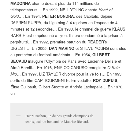
MADONNA
chante devant plus de 114 millions de
téléspectateurs… En 1992, NEIL YOUNG chante
Heart of
Gold
…. En 1994,
PETER BONDRA,
des Capitals, déjoue
DARREN PUPPA, du Lightning à 4 reprises en l’espace de 4
minutes et 12 secondes… En 1983, le criminel de guerre KLAUS
BARBIE est emprisonné à Lyon. Il sera condamné à la prison à
perpétuité… En 1992, première parution du READER’s
DIGEST…. En 2005,
DAN
MARINO
et STEVE YOUNG sont élus
au panthéon du football américain… En 1954,
GILBERT
BÉCAUD
inaugure l’Olympia de Paris avec Lucienne Delisle et
Aimé Barelli… En 1916, ENRICO CARUSO enregistre
O Sole
Mio
… En 1997, LIZ TAYLOR divorce pour la 7e fois… En 1993,
sortie du film CAP TOURMENTE. En vedette:
ROY DUPUIS,
Élise Guilbault, Gilbert Sicotte et Andrée Lachapelle… En 1978,
un
Henri Rochon, un de nos grands champions de
tennis, était un bon ami de Maurice Richard.