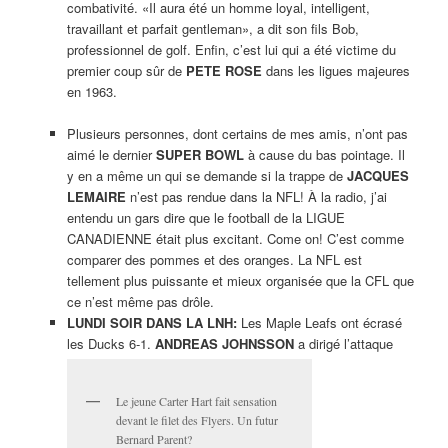
combativité. «Il aura été un homme loyal, intelligent,
travaillant et parfait gentleman», a dit son fils Bob,
professionnel de golf. Enfin, c’est lui qui a été victime du
premier coup sûr de
PETE ROSE
dans les ligues majeures
en 1963.
Plusieurs personnes, dont certains de mes amis, n’ont pas
aimé le dernier
SUPER BOWL
à cause du bas pointage. Il
y en a même un qui se demande si la trappe de
JACQUES
LEMAIRE
n’est pas rendue dans la NFL! À la radio, j’ai
entendu un gars dire que le football de la LIGUE
CANADIENNE était plus excitant. Come on! C’est comme
comparer des pommes et des oranges. La NFL est
tellement plus puissante et mieux organisée que la CFL que
ce n’est même pas drôle.
LUNDI SOIR DANS LA LNH:
Les Maple Leafs ont écrasé
les Ducks 6-1.
ANDREAS JOHNSSON
a dirigé l’attaque
Le jeune Carter Hart fait sensation
devant le filet des Flyers. Un futur
Bernard Parent?