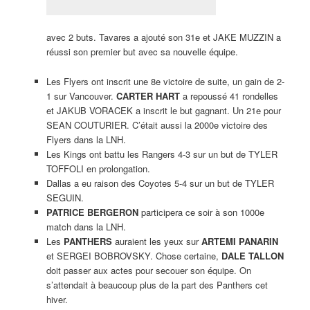
avec 2 buts. Tavares a ajouté son 31e et JAKE MUZZIN a
réussi son premier but avec sa nouvelle équipe.
Les Flyers ont inscrit une 8e victoire de suite, un gain de 2-
1 sur Vancouver.
CARTER HART
a repoussé 41 rondelles
et JAKUB VORACEK a inscrit le but gagnant. Un 21e pour
SEAN COUTURIER. C’était aussi la 2000e victoire des
Flyers dans la LNH.
Les Kings ont battu les Rangers 4-3 sur un but de TYLER
TOFFOLI en prolongation.
Dallas a eu raison des Coyotes 5-4 sur un but de TYLER
SEGUIN.
PATRICE BERGERON
participera ce soir à son 1000e
match dans la LNH.
Les
PANTHERS
auraient les yeux sur
ARTEMI PANARIN
et SERGEI BOBROVSKY. Chose certaine,
DALE TALLON
doit passer aux actes pour secouer son équipe. On
s’attendait à beaucoup plus de la part des Panthers cet
hiver.