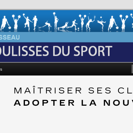
au: Les Coulisses du Sport
rs