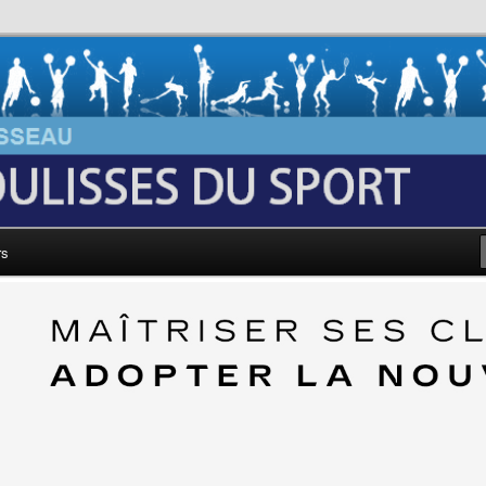
au: Les Coulisses du Sport
rs