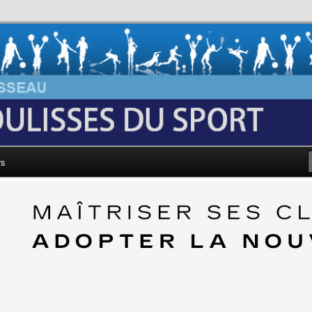
au: Les Coulisses du Sport
rs