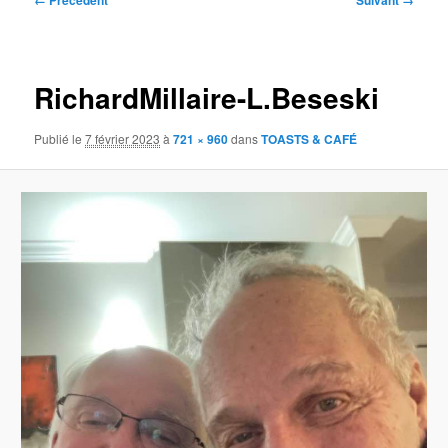
← Précédent
Suivant →
des
images
RichardMillaire-L.Beseski
Publié le
7 février 2023
à
721 × 960
dans
TOASTS & CAFÉ