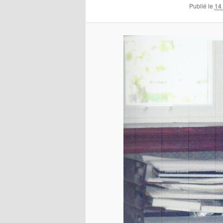
Publié le
14