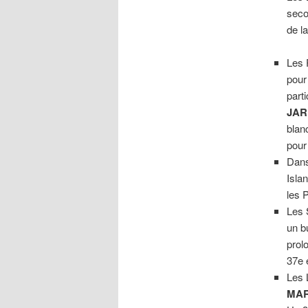
seco
de l
Les 
pour
part
JAR
blan
pou
Dans
Isla
les 
Les 
un b
prol
37e 
Les 
MA