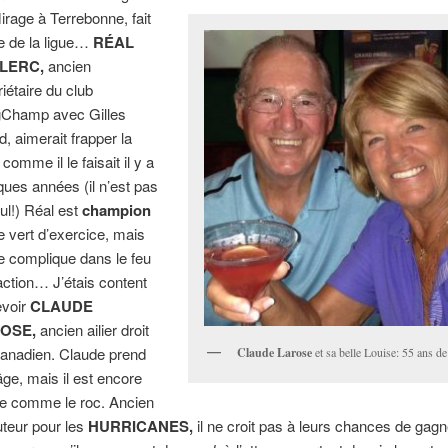
irage à Terrebonne, fait
ie de la ligue…
RÉAL
LERC,
ancien
riétaire du club
Champ avec Gilles
d, aimerait frapper la
 comme il le faisait il y a
ques années (il n’est pas
eul!) Réal est
champion
le vert d’exercice, mais
e complique dans le feu
’action… J’étais content
evoir
CLAUDE
OSE,
ancien ailier droit
anadien. Claude prend
Claude Larose
et sa belle Louise: 55 ans de
’âge, mais il est encore
de comme le roc. Ancien
uteur pour les
HURRICANES,
il ne croit pas à leurs chances de gagn