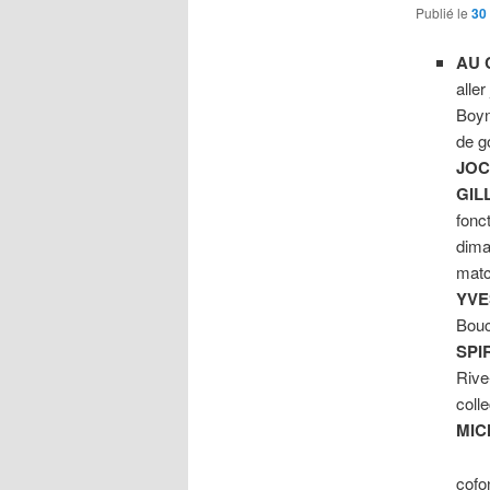
Publié le
30
AU 
alle
Boyn
de go
JOC
GIL
fonc
dima
matc
YVE
Bouc
SPI
Rive
coll
MIC
cofo