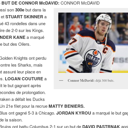
e BUT DE CONNOR McDAVID:
CONNOR McDAVID
ussi son
300e
but dans la
 et
STUART SKINNER
a
ué 43 rondelles dans une
oire de 2-0 sur les Kings.
NDER KANE
a marqué
re but des Oilers.
Golden Knights ont perdu
contre les Sharks, mais
ont assuré leur place en
es.
LOGAN COUTURE
a
Connor McDavid:
déjà 300 buts.
rit le but gagnant après
econdes de prolongation.
raken a défait les Ducks
 Un 21e filet pour la recrue
MATTY BENIERS.
Blus ont gagné 5-3 à Chicago.
JORDAN KYROU
a marqué le but ga
de la saison.
Bruins ont battu Columbus 2-1 sur un but de
DAVID PASTRNAK
apr