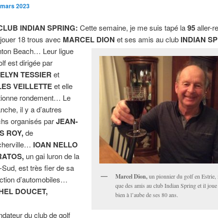
 mars 2023
CLUB INDIAN SPRING:
Cette semaine, je me suis tapé la
95
aller-r
r jouer 18 trous avec
MARCEL DION
et ses amis au club
INDIAN S
ton Beach… Leur ligue
lf est dirigée par
ELYN TESSIER
et
LES VEILLETTE
et elle
tionne rondement… Le
nche, il y a d’autres
hs organisés par
JEAN-
S ROY,
de
herville…
IOAN NELLO
RATOS,
un gai luron de la
-Sud, est très fier de sa
Marcel Dion,
un pionnier du golf en Estrie,
ection d’automobiles…
que des amis au club Indian Spring et il joue
HEL DOUCET,
bien à l’aube de ses 80 ans.
ndateur du club de golf