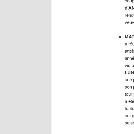
coup
d’A
ren
veuv
MAT
a réu
atte
anné
vict
LUN
une 
son 
tour 
a ét
tent
ont 
sais