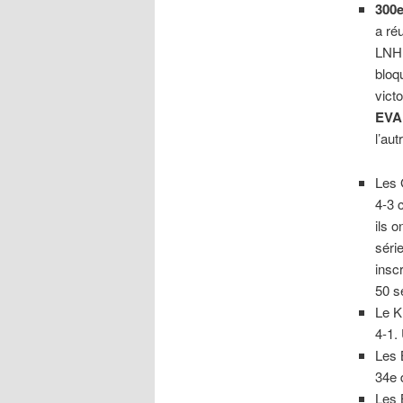
300
a ré
LNH
bloq
vict
EVA
l’aut
Les 
4-3 
ils 
séri
insc
50 s
Le K
4-1.
Les 
34e 
Les 