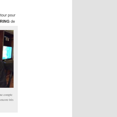
etour pour
PRING
de
 ne compte
 encore très