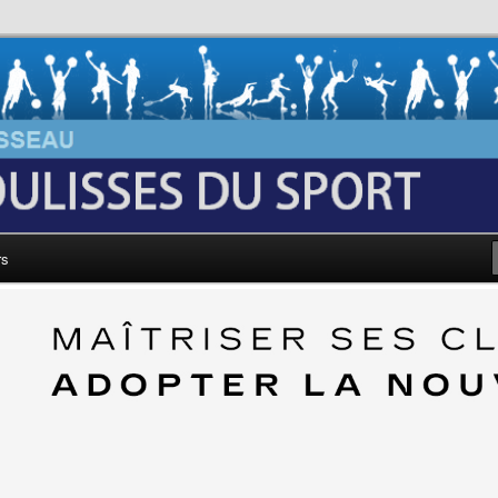
au: Les Coulisses du Sport
rs