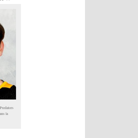
 Predators
ans la