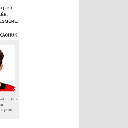
 par le
LÉE,
LESMÈRE.
KACHUK
huk:
38 buts
son
00 points.