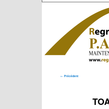
Navigation
←
Précédent
des
articles
TOA