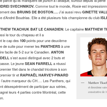
e parce qu’ils manquent de
punch
à l’attaque, surtout depuis la perte
NDREI SVECHNIKOV.
Comme tout le monde,
Rosie
est impressionné
dement des
BRUINS DE BOSTON….
J’ai aussi revu
GINETTE VAL
e d’André Boudrias. Elle a été plusieurs fois championne du club
IS
THEW TKACHUK BAT LE CANADIEN:
Le capitaine
MATTHEW T
ssi le tour du chapeau et il a
int le cap des
100
points pour une deuxième
e de suite pour mener les
PANTHERS
à une
oire facile de 5-2 sur le Canadien.
ANTON
DELL
s’est aussi distingué avec 2 buts et
passe. Le jeune
SEAN FARRELL
a réussi
premier filet dans le chandail tricolore à son
premier tir et
RAPHAËL HARVEY-PINARD
é l’autre marqueur du CH…. Les Panthers, qui
Matthew Tkac
ent désespérément de participer aux séries,
et deuxième sai
gagné leurs 4 parties contre Montréal, cette
consécutive de 1
on.