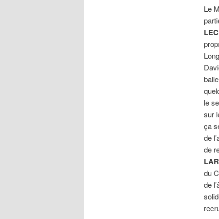
Le M
part
LEC
prop
Long
Davi
balle
quel
le s
sur 
ça s
de l
de r
LAR
du C
de l
soli
recr