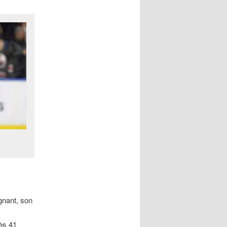
gnant, son
ès 41