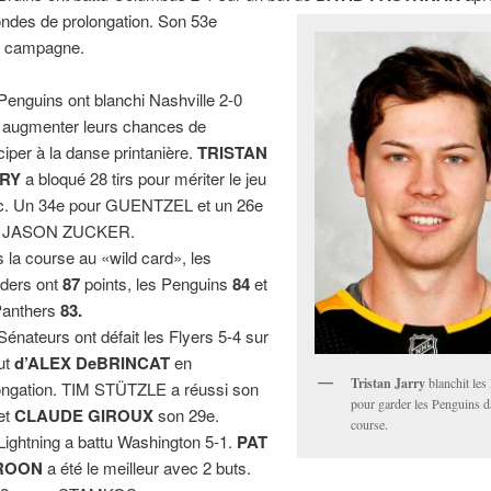
ndes de prolongation. Son 53e
a campagne.
Penguins ont blanchi Nashville 2-0
 augmenter leurs chances de
iciper à la danse printanière.
TRISTAN
RY
a bloqué 28 tirs pour mériter le jeu
c. Un 34e pour GUENTZEL et un 26e
r JASON ZUCKER.
 la course au «wild card», les
nders ont
87
points, les Penguins
84
et
Panthers
83.
Sénateurs ont défait les Flyers 5-4 sur
ut
d’ALEX DeBRINCAT
en
Tristan Jarry
blanchit les
ongation. TIM STÜTZLE a réussi son
pour garder les Penguins d
et
CLAUDE GIROUX
son 29e.
course.
Lightning a battu Washington 5-1.
PAT
ROON
a été le meilleur avec 2 buts.