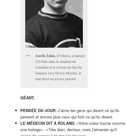
Aurèle Joliat,
d’Ottawa, a marqué
270 buts dans le chandail du
Canadien et il a formé un duo du
tonnerre avec Howie Morenz. Il
était aussi un joyeux pistolet.
GÉANT.
PENSÉE DU JOUR:
J’aime les gens qui disent ce qu’ils
pensent et encore plus ceux qui font ce qu’ils disent.
LE MÉDECIN DIT À ROLAND:
«Votre coeur tourne comme
une horloge». -«Très bien, docteur, mais j’aimerais qu’il
cesse de sonner à toutes les heures!»