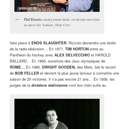
Phil Rizzuto,
ancien joueur étoile, est devenu une icône
au micro des Yankees. Holy Cow!
faire place à
ENOS SLAUGHTER.
Rizzuto deviendra une étoile
de la radio-télévision… En 1977,
TIM HORTON
entre au
Panthéon du hockey avec
ALEX DELVECCHIO
et HAROLD
BALLARD… En 1960, ouverture des Jeux olympiques de
ROME…
En 1985,
DWIGHT GOODEN,
des Mets, bat le record
de
BOB FELLER
et devient le plus jeune lanceur à connaître une
saison de 20 victoires. Il n’a pas encore 21 ans… En 1936, les
purges de la
dictature stalinienne
vont bon train suite au