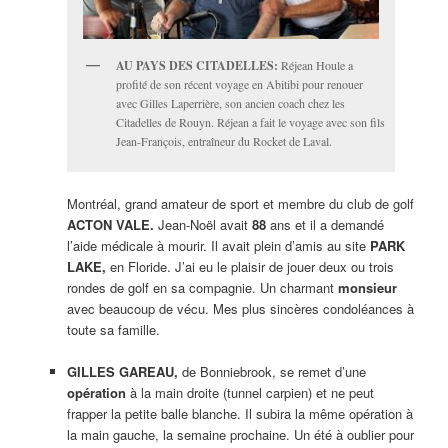
AU PAYS DES CITADELLES:
Réjean Houle a
profité de son récent voyage en Abitibi pour renouer
avec Gilles Laperrière, son ancien coach chez les
Citadelles de Rouyn. Réjean a fait le voyage avec son fils
Jean-François, entraîneur du Rocket de Laval.
Montréal, grand amateur de sport et membre du club de golf
ACTON VALE.
Jean-Noël avait
88
ans et il a demandé
l’aide médicale à mourir. Il avait plein d’amis au site
PARK
LAKE,
en Floride. J’ai eu le plaisir de jouer deux ou trois
rondes de golf en sa compagnie. Un charmant
monsieur
avec beaucoup de vécu. Mes plus sincères condoléances à
toute sa famille.
GILLES GAREAU,
de Bonniebrook, se remet d’une
opération
à la main droite (tunnel carpien) et ne peut
frapper la petite balle blanche. Il subira la même opération à
la main gauche, la semaine prochaine. Un été à oublier pour