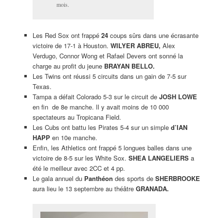
mois.
Les Red Sox ont frappé
24
coups sûrs dans une écrasante
victoire de 17-1 à Houston.
WILYER ABREU,
Alex
Verdugo, Connor Wong et Rafael Devers ont sonné la
charge au profit du jeune
BRAYAN BELLO.
Les Twins ont réussi 5 circuits dans un gain de 7-5 sur
Texas.
Tampa a défait Colorado 5-3 sur le circuit de
JOSH LOWE
en fin de 8e manche. Il y avait moins de 10 000
spectateurs au Tropicana Field.
Les Cubs ont battu les Pirates 5-4 sur un simple
d’IAN
HAPP
en 10e manche.
Enfin, les Athletics ont frappé 5 longues balles dans une
victoire de 8-5 sur les White Sox.
SHEA LANGELIERS
a
été le meilleur avec 2CC et 4 pp.
Le gala annuel du
Panthéon
des sports de
SHERBROOKE
aura lieu le 13 septembre au théâtre
GRANADA.