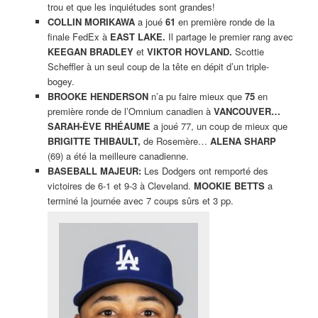
trou et que les inquiétudes sont grandes!
COLLIN MORIKAWA
a joué
61
en première ronde de la
finale FedEx à
EAST LAKE.
Il partage le premier rang avec
KEEGAN BRADLEY
et
VIKTOR HOVLAND.
Scottie
Scheffler à un seul coup de la tête en dépit d’un triple-
bogey.
BROOKE HENDERSON
n’a pu faire mieux que
75
en
première ronde de l’Omnium canadien à
VANCOUVER…
SARAH-ÈVE RHÉAUME
a joué 77, un coup de mieux que
BRIGITTE THIBAULT,
de Rosemère…
ALENA SHARP
(69) a été la meilleure canadienne.
BASEBALL MAJEUR:
Les Dodgers ont remporté des
victoires de 6-1 et 9-3 à Cleveland.
MOOKIE BETTS
a
terminé la journée avec 7 coups sûrs et 3 pp.