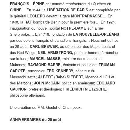
FRANÇOIS LÉPINE
est nommé représentant du Québec en
CHINE…
En 1944, la
LIBÉRATION DE PARIS
est complétée par
le général
LECLERC
devant la gare
MONTPARNASSE…
En
1940, la
RAF
bombarde Berlin pour la première fois… En 1924,
inauguration du nouvel hôpital
NOTRE-DAME
sur la rue
Sherbrooke…. En 1718, fondation de
LA NOUVELLE-ORLÉANS
par des colons français et canadiens-français… Nous ont quittés
un 25 août:
CARL BREWER,
as défenseur des Maple Leafs et
des Red Wings;
NEIL ARMSTRONG,
premier homme à marcher
sur la lune;
MARCEL MASSE,
ministre dans le cabinet
Mulroney;
RAYMOND BARRE,
écrivain et politicien;
TRUMAN
CAPOTE,
romancier;
TED KENNEDY,
sénateur du
Massachusetts;
ALBERT (Babe) SIEBERT,
légende du CH et
des Maroons;
JOHN McCAIN,
politicien américain;
ÉDOUARD
GAGNON,
prêtre et théologien;
FRIEDRICH NIETZSCHE,
philosophe allemand.
Une création de MM. Goulet et Champoux.
ANNIVERSAIRES du 25 août