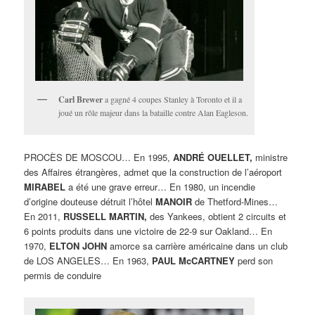
Carl Brewer
a gagné 4 coupes Stanley à Toronto et il a
joué un rôle majeur dans la bataille contre Alan Eagleson.
PROCÈS DE MOSCOU… En 1995,
ANDRÉ OUELLET,
ministre
des Affaires étrangères, admet que la construction de l’aéroport
MIRABEL
a été une grave erreur… En 1980, un incendie
d’origine douteuse détruit l’hôtel
MANOIR
de Thetford-Mines…
En 2011,
RUSSELL MARTIN,
des Yankees, obtient 2 circuits et
6 points produits dans une victoire de 22-9 sur Oakland… En
1970,
ELTON JOHN
amorce sa carrière américaine dans un club
de LOS ANGELES… En 1963,
PAUL McCARTNEY
perd son
permis de conduire