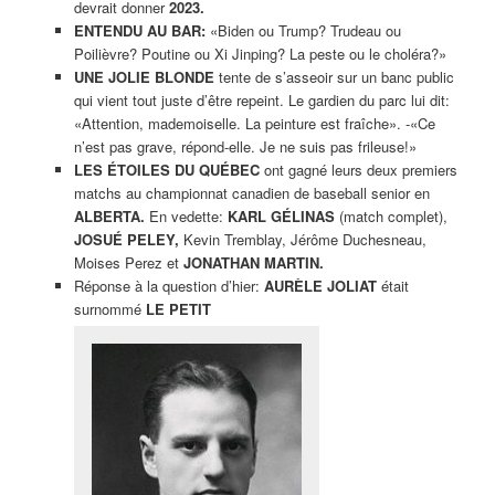
devrait donner
2023.
ENTENDU AU BAR:
«Biden ou Trump? Trudeau ou
Poilièvre? Poutine ou Xi Jinping? La peste ou le choléra?»
UNE JOLIE BLONDE
tente de s’asseoir sur un banc public
qui vient tout juste d’être repeint. Le gardien du parc lui dit:
«Attention, mademoiselle. La peinture est fraîche». -«Ce
n’est pas grave, répond-elle. Je ne suis pas frileuse!»
LES ÉTOILES DU QUÉBEC
ont gagné leurs deux premiers
matchs au championnat canadien de baseball senior en
ALBERTA.
En vedette:
KARL GÉLINAS
(match complet),
JOSUÉ PELEY,
Kevin Tremblay, Jérôme Duchesneau,
Moises Perez et
JONATHAN MARTIN.
Réponse à la question d’hier:
AURÈLE JOLIAT
était
surnommé
LE PETIT