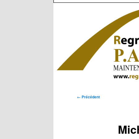
Navigation
← Précédent
des
images
Mic