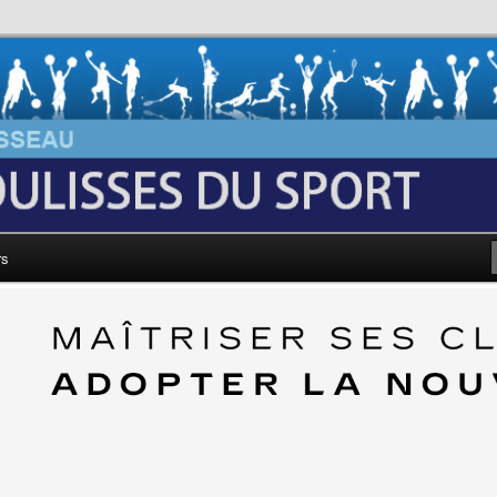
au: Les Coulisses du Sport
rs