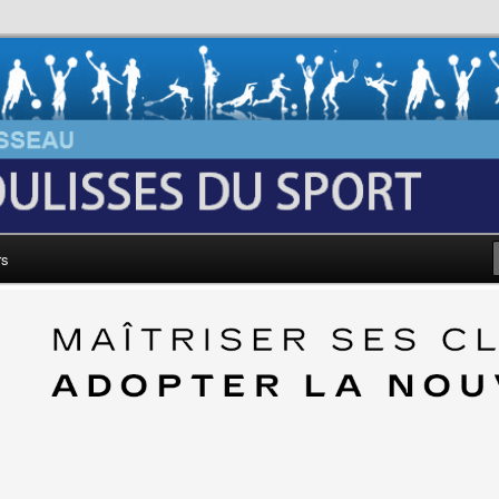
au: Les Coulisses du Sport
rs