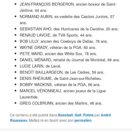
JEAN-FRANÇOIS BERGERON, ancien boxeur de Saint-
Jérôme, 44 ans.
NORMAND AUBIN, ex-vedette des Castors Juniors, 57
ans.
SEBASTIAN AHO, des Hurricanes de la Caroline, 20 ans.
RENAUD LAVOIE, de TVA Sports, 44 ans.
BOB LILLY, ancien des Cowboys de Dallas, 78 ans.
WAYNE GRADY, vétéran de la PGA, 60 ans.
PETE WARD, ancien des White Sox, 78 ans.
DANIEL MÉNARD, retraité du Journal de Montréal, 66 ans.
LUCIE LARIN, de Laval.
BENOÎT BAILLARGEON, de Les Cèdres, 59 ans.
DENIS RHÉAUME, de Saint-Jean-sur-Richelieu.
BOBBY WADKINS, vétéran de la PGA, 66 ans.
MARCEL VÉRONNEAU, ancien joueur de la Ligue
Laurentide.
GREG COLBRUNN, ancien des Marlins, 48 ans.
Ce contenu a été publié dans
Baseball
,
Golf
,
Potins
par
André
Rousseau
. Mettez-le en favori avec son
permalien
.