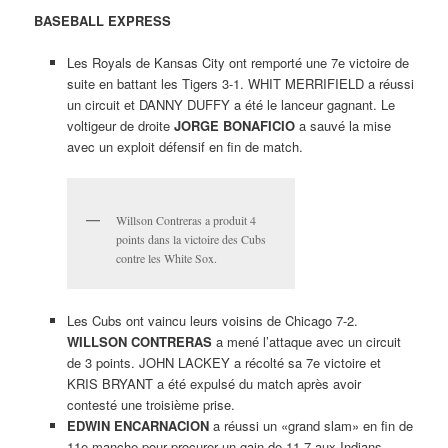
BASEBALL EXPRESS
Les Royals de Kansas City ont remporté une 7e victoire de
suite en battant les Tigers 3-1. WHIT MERRIFIELD a réussi
un circuit et DANNY DUFFY a été le lanceur gagnant. Le
voltigeur de droite
JORGE BONAFICIO
a sauvé la mise
avec un exploit défensif en fin de match.
Willson Contreras a produit 4
points dans la victoire des Cubs
contre les White Sox.
Les Cubs ont vaincu leurs voisins de Chicago 7-2.
WILLSON CONTRERAS
a mené l’attaque avec un circuit
de 3 points. JOHN LACKEY a récolté sa 7e victoire et
KRIS BRYANT a été expulsé du match après avoir
contesté une troisième prise.
EDWIN ENCARNACION
a réussi un «grand slam» en fin de
11e manche pour procurer un gain de 11-7 aux Indians