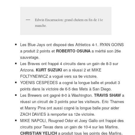
Edwin Encarnacion: grand chelem en fin de 11e
manche.
Les Blue Jays ont disposé des Athletics 4-1. RYAN GOINS
a produit 2 points et
ROBERTO OSUNA
a mérité son 26e
sauvetage.
Les Braves ont frappé 4 circuits dans un gain de 8-3 sur
Arizona.
KURT SUZUKI
en a réussi 2 et MIKE
FOLTYNEWICZ a vogué vers sa 9e victoire.
YOENIS CESPEDES a cogné la longue balle et produit 3
points dans la victoire de 6-5 des Mets à San Diego.
Les Brewers ont gagné 8-0 à Washington.
TRAVIS SHAW
a
réussi un circuit de 3 points pour les visiteurs. Eric Thames
et Manny Pina ont aussi cogné la longue balle pour aider
ZACH DAVIES à remporter sa 12e victoire.
MIKE NAPOLI, Rougned Odor et Joey Gallo ont frappé des
circuits pour Texas dans un gain de 10-4 sur les Marlins.
CHRISTIAN YELICH
a produit tous les points des Marlins,