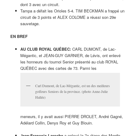
dont 3 avec un circuit.
Tampa a défait les Orioles 5-4. TIM BECKMAN a frappé un
circuit de 3 points et ALEX COLOME a réussi son 29e
sauvetage.
EN BREF
AU CLUB ROYAL QUÉBEC:
CARL DUMONT, de Lac-
Mégantic, et JEAN-GUY GARNIER, de Lévis, ont enlevé
les honneurs du tournoi Senior présenté au club ROYAL
QUÉBEC avec des cartes de 73. Parmi les
Carl Dumont, de Lac-Mégantic, est un des meilleurs
golfeurs Seniors de la province. (photo Anne-Julie
Hallée)
meneurs, il y avait aussi PIERRE DROLET, André Gagné,
Adélard Collin, Denys Roy et Guy Blouin.
Jean-François Laroche
a enlevé la 7e étape des Mardis