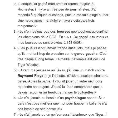
«Lorsque j’ai gagné mon premier tournoi majeur, à
Rochester, il n’y avait très peu de
journalistes
. J’ai
répondu à quelques questions, puis je me suis dirigé au bar.
Une heure après ma victoire, j’avais déjà calé trois
margaritas!»
«Je n’en reviens pas des
bourses
que touchent aujourd’hui
les champions de la PGA. En 1971, j’ai gagné 7 tournois et
mes bourses se sont élevées à 153 000$».
«Les joueurs n’ont jamais frappé aussi loin, mais je pense
qu’ils mettent trop de pression sur le
genou gauche
. C’est
très risqué à long terme. Le meilleur exemple est celui de
Tiger Woods».
«Durant ma jeunesse au Texas, j’ai joué un match contre
Raymond Floyd
et je l’ai battu. 67-68 ou quelque chose du
genre. Après la partie, il voulait jouer un autre neuf pour
reprendre son argent. J’ai dû lui faire comprendre que je
devais retourner au
boulot
et ranger le voiturettes!»
«Je n’ai jamais eu besoin d’un
psychologue
sportif. Si le
gars n’est pas meilleur que moi pour frapper la balle, je n’ai
pas besoin de ses conseils!»
«Je n’ai jamais vu un golfeur aussi talentueux que
Tiger
. Il