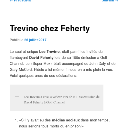
Précédent
Suivant
des
articles
Trevino chez Feherty
Publié le
26 juillet 2017
Le seul et unique
Lee Trevino
, était parmi les invités du
flamboyant
David Feherty
lors de sa 100e émission à Golf
Channel. Le «Super Mex» était accompagné de John Daly et de
Gary McCord. Fidèle à lui-même, il nous en a mis plein la vue.
Voici quelques-unes de ses déclarations:
Lee Trevino a volé la vedette lors de la 100e émission de
David Feherty à Golf Channel.
«S’il y avait eu des
médias sociaux
dans mon temps,
nous serions tous morts ou en prison!»