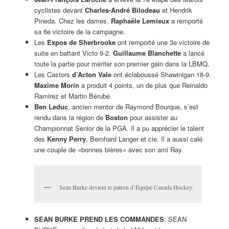
cyclistes devant
Charles-André Bilodeau
et Hendrik
Pineda. Chez les dames,
Raphaële Lemieux
a remporté
sa 6e victoire de la campagne.
Les
Expos de Sherbrooke
ont remporté une 3e victoire de
suite en battant Victo 9-2.
Guillaume Blanchette
a lancé
toute la partie pour mériter son premier gain dans la LBMQ.
Les Castors
d’Acton Vale
ont éclaboussé Shawinigan 18-9.
Maxime Morin
a produit 4 points, un de plus que Reinaldo
Ramirez et Martin Bérubé.
Ben Leduc
, ancien mentor de Raymond Bourque, s’est
rendu dans la région de
Boston
pour assister au
Championnat Senior de la PGA. Il a pu apprécier le talent
des
Kenny Perry
, Bernhard Langer et cie. Il a aussi calé
une couple de «bonnes bières» avec son ami Ray.
Sean Burke devient le patron d’Équipe Canada Hockey.
SEAN BURKE PREND LES COMMANDES
: SEAN