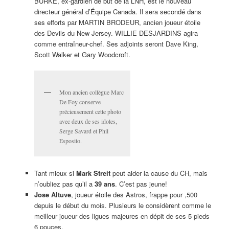
BURKE, ex-gardien de but de la LNH, est le nouveau
directeur général d’Équipe Canada. Il sera secondé dans
ses efforts par MARTIN BRODEUR, ancien joueur étoile
des Devils du New Jersey. WILLIE DESJARDINS agira
comme entraîneur-chef. Ses adjoints seront Dave King,
Scott Walker et Gary Woodcroft.
Mon ancien collègue Marc
De Foy conserve
précieusement cette photo
avec deux de ses idoles,
Serge Savard et Phil
Esposito.
Tant mieux si
Mark Streit
peut aider la cause du CH, mais
n’oubliez pas qu’il a
39 ans
. C’est pas jeune!
Jose Altuve
, joueur étoile des Astros, frappe pour ,500
depuis le début du mois. Plusieurs le considèrent comme le
meilleur joueur des ligues majeures en dépit de ses 5 pieds
6 pouces.