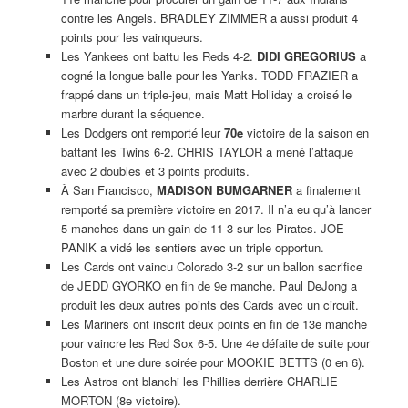
contre les Angels. BRADLEY ZIMMER a aussi produit 4
points pour les vainqueurs.
Les Yankees ont battu les Reds 4-2.
DIDI GREGORIUS
a
cogné la longue balle pour les Yanks. TODD FRAZIER a
frappé dans un triple-jeu, mais Matt Holliday a croisé le
marbre durant la séquence.
Les Dodgers ont remporté leur
70e
victoire de la saison en
battant les Twins 6-2. CHRIS TAYLOR a mené l’attaque
avec 2 doubles et 3 points produits.
À San Francisco,
MADISON BUMGARNER
a finalement
remporté sa première victoire en 2017. Il n’a eu qu’à lancer
5 manches dans un gain de 11-3 sur les Pirates. JOE
PANIK a vidé les sentiers avec un triple opportun.
Les Cards ont vaincu Colorado 3-2 sur un ballon sacrifice
de JEDD GYORKO en fin de 9e manche. Paul DeJong a
produit les deux autres points des Cards avec un circuit.
Les Mariners ont inscrit deux points en fin de 13e manche
pour vaincre les Red Sox 6-5. Une 4e défaite de suite pour
Boston et une dure soirée pour MOOKIE BETTS (0 en 6).
Les Astros ont blanchi les Phillies derrière CHARLIE
MORTON (8e victoire).