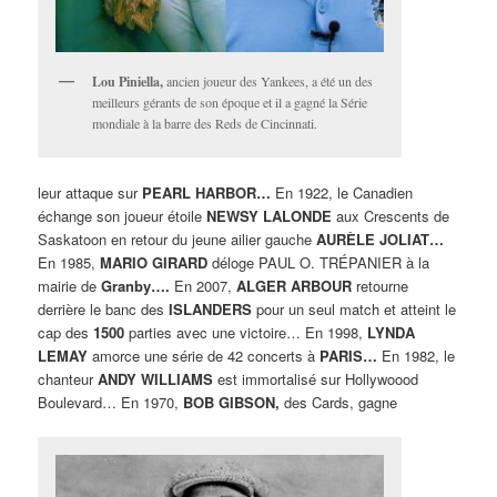
Lou Piniella,
ancien joueur des Yankees, a été un des
meilleurs gérants de son époque et il a gagné la Série
mondiale à la barre des Reds de Cincinnati.
leur attaque sur
PEARL HARBOR…
En 1922, le Canadien
échange son joueur étoile
NEWSY LALONDE
aux Crescents de
Saskatoon en retour du jeune ailier gauche
AURÈLE JOLIAT…
En 1985,
MARIO GIRARD
déloge PAUL O. TRÉPANIER à la
mairie de
Granby….
En 2007,
ALGER ARBOUR
retourne
derrière le banc des
ISLANDERS
pour un seul match et atteint le
cap des
1500
parties avec une victoire… En 1998,
LYNDA
LEMAY
amorce une série de 42 concerts à
PARIS…
En 1982, le
chanteur
ANDY WILLIAMS
est immortalisé sur Hollywoood
Boulevard… En 1970,
BOB GIBSON,
des Cards, gagne