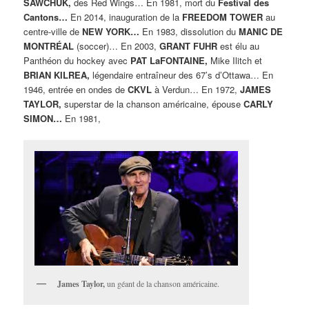
SAWCHUK,
des Red Wings… En 1981, mort du
Festival des
Cantons…
En 2014, inauguration de la
FREEDOM TOWER
au
centre-ville de
NEW YORK…
En 1983, dissolution du
MANIC DE
MONTRÉAL
(soccer)… En 2003,
GRANT FUHR
est élu au
Panthéon du hockey avec
PAT LaFONTAINE,
Mike Ilitch et
BRIAN KILREA,
légendaire entraîneur des 67’s d’Ottawa… En
1946, entrée en ondes de
CKVL
à Verdun… En 1972,
JAMES
TAYLOR,
superstar de la chanson américaine, épouse
CARLY
SIMON…
En 1981,
James Taylor,
un géant de la chanson américaine.