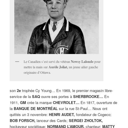
Le Canadien s’est servi du vétéran
Newsy Lalonde
pour
mettre la main sur
Aurèle Joliat,
un jeune ailier gauche
originaire d’Ottawa.
son
2e
trophée Cy Young… En 1969, le premier magasin libre-
service de la
SAQ
ouvre ses portes à
SHERBROOKE…
En
1911,
GM
crée la marque
CHEVROLET…
En 1817, ouverture de
la
BANQUE DE MONTRÉAL
sur la rue St-Paul… Nous ont
quittés un 3 novembre:
HENRI AUDET,
fondateur de Cogeco;
BOB FORSCH,
lanceur des Cards;
SERGEI ZHOLTOK,
hockeyeur soviétique;
NORMAND L’AMOUR,
chanteur;
MATTY