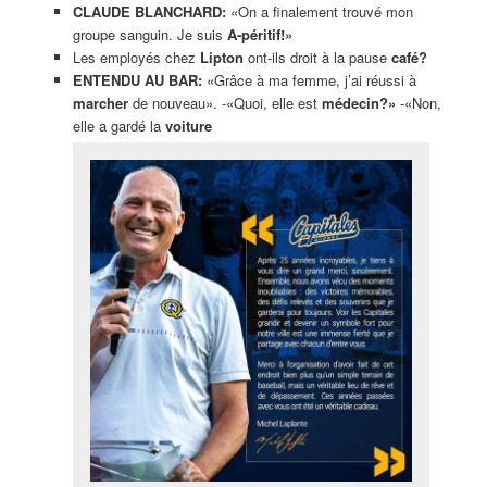
CLAUDE BLANCHARD:
«On a finalement trouvé mon
groupe sanguin. Je suis
A-péritif!»
Les employés chez
Lipton
ont-ils droit à la pause
café?
ENTENDU AU BAR:
«Grâce à ma femme, j’ai réussi à
marcher
de nouveau». -«Quoi, elle est
médecin?»
-«Non,
elle a gardé la
voiture