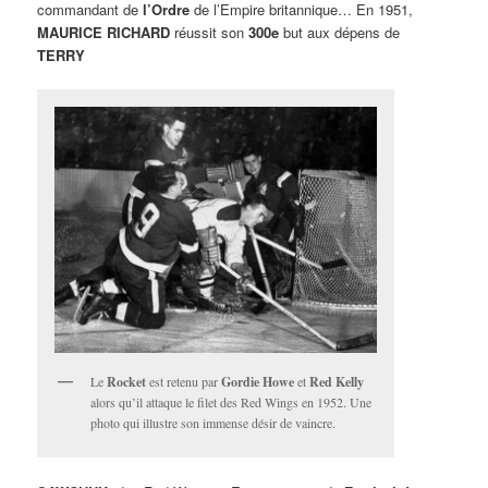
commandant de
l’Ordre
de l’Empire britannique… En 1951,
MAURICE RICHARD
réussit son
300e
but aux dépens de
TERRY
Le
Rocket
est retenu par
Gordie Howe
et
Red Kelly
alors qu’il attaque le filet des Red Wings en 1952. Une
photo qui illustre son immense désir de vaincre.