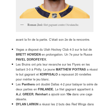
Roman Josi:
filet gagnant contre l’Avalanche.
avant la fin de la partie. C’était son 2e de la rencontre.
Vegas a disposé du Utah Hockey Club 4-3 sur le but de
BRETT HOWDEN
en prolongation. Un 7e pour le Russe
PAVEL DOROFEYEV.
Les Bruins ont pris leur revanche sur les Flyers en les
battant 3-0 à Philly. Le jeune
MATTHEW POITRAS
a réussi
le but gagnant et
KORPISALO
a repoussé 20 rondelles
pour mériter le jeu blanc.
Les
Panthers
ont doublé Dallas 4-2 pour balayer la série de
deux parties en
FINLANDE.
Le filet gagnant appartient à
A.J. GREER. Reinhart
a ajouté son
10e
dans une cage
déserte.
DYLAN LARKIN
a réussi les 2 buts des Red Wings dans