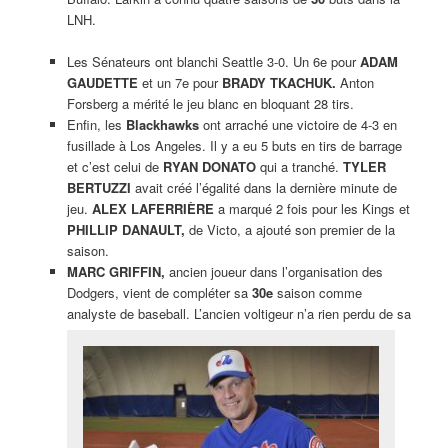
LNH.
Les Sénateurs ont blanchi Seattle 3-0. Un 6e pour
ADAM
GAUDETTE
et un 7e pour
BRADY TKACHUK.
Anton
Forsberg a mérité le jeu blanc en bloquant 28 tirs.
Enfin, les
Blackhawks
ont arraché une victoire de 4-3 en
fusillade à Los Angeles. Il y a eu 5 buts en tirs de barrage
et c’est celui de
RYAN DONATO
qui a tranché.
TYLER
BERTUZZI
avait créé l’égalité dans la dernière minute de
jeu.
ALEX LAFERRIÈRE
a marqué 2 fois pour les Kings et
PHILLIP DANAULT,
de Victo, a ajouté son premier de la
saison.
MARC GRIFFIN,
ancien joueur dans l’organisation des
Dodgers, vient de compléter sa
30e
saison comme
analyste de baseball. L’ancien voltigeur n’a rien perdu de sa