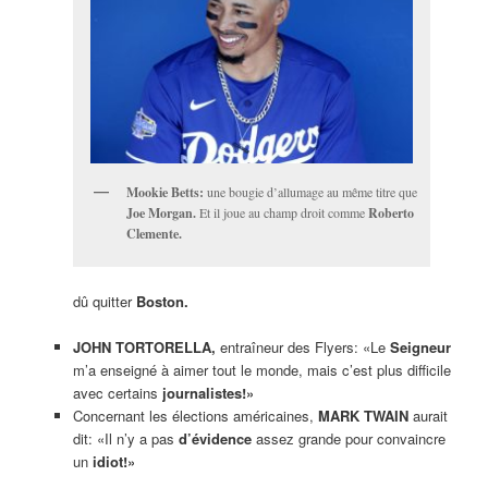
Mookie Betts:
une bougie d’allumage au même titre que
Joe Morgan.
Et il joue au champ droit comme
Roberto
Clemente.
dû quitter
Boston.
JOHN TORTORELLA,
entraîneur des Flyers: «Le
Seigneur
m’a enseigné à aimer tout le monde, mais c’est plus difficile
avec certains
journalistes!»
Concernant les élections américaines,
MARK TWAIN
aurait
dit: «Il n’y a pas
d’évidence
assez grande pour convaincre
un
idiot!»