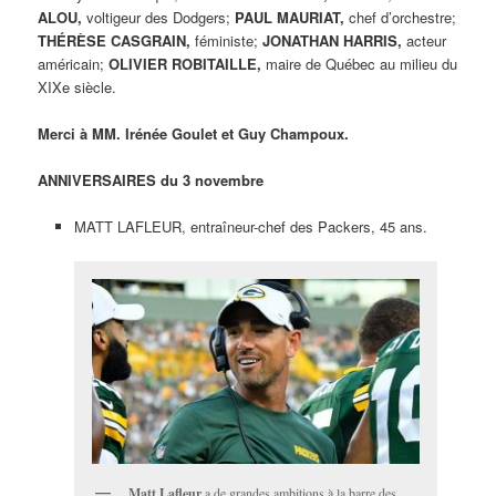
ALOU,
voltigeur des Dodgers;
PAUL MAURIAT,
chef d’orchestre;
THÉRÈSE CASGRAIN,
féministe;
JONATHAN HARRIS,
acteur
américain;
OLIVIER ROBITAILLE,
maire de Québec au milieu du
XIXe siècle.
Merci à MM. Irénée Goulet et Guy Champoux.
ANNIVERSAIRES du 3 novembre
MATT LAFLEUR, entraîneur-chef des Packers, 45 ans.
Matt Lafleur
a de grandes ambitions à la barre des