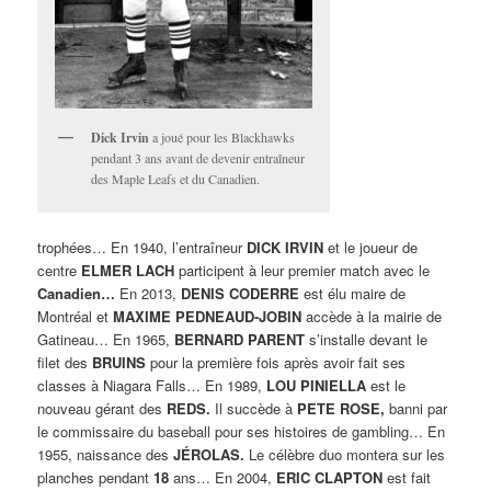
Dick Irvin
a joué pour les Blackhawks
pendant 3 ans avant de devenir entraîneur
des Maple Leafs et du Canadien.
trophées… En 1940, l’entraîneur
DICK IRVIN
et le joueur de
centre
ELMER LACH
participent à leur premier match avec le
Canadien…
En 2013,
DENIS CODERRE
est élu maire de
Montréal et
MAXIME PEDNEAUD-JOBIN
accède à la mairie de
Gatineau… En 1965,
BERNARD PARENT
s’installe devant le
filet des
BRUINS
pour la première fois après avoir fait ses
classes à Niagara Falls… En 1989,
LOU PINIELLA
est le
nouveau gérant des
REDS.
Il succède à
PETE ROSE,
banni par
le commissaire du baseball pour ses histoires de gambling… En
1955, naissance des
JÉROLAS.
Le célèbre duo montera sur les
planches pendant
18
ans… En 2004,
ERIC CLAPTON
est fait