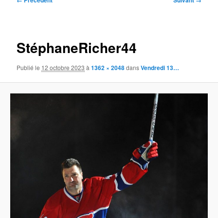
← Précédent
Suivant →
des
images
StéphaneRicher44
Publié le
12 octobre 2023
à
1362 × 2048
dans
Vendredi 13…