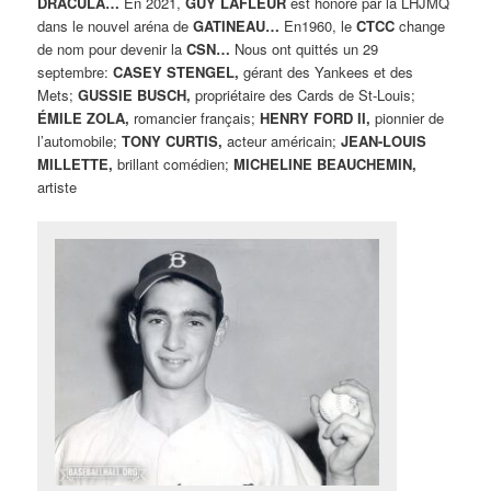
DRACULA…
En 2021,
GUY LAFLEUR
est honoré par la LHJMQ
dans le nouvel aréna de
GATINEAU…
En1960, le
CTCC
change
de nom pour devenir la
CSN…
Nous ont quittés un 29
septembre:
CASEY STENGEL,
gérant des Yankees et des
Mets;
GUSSIE BUSCH,
propriétaire des Cards de St-Louis;
ÉMILE ZOLA,
romancier français;
HENRY FORD II,
pionnier de
l’automobile;
TONY CURTIS,
acteur américain;
JEAN-LOUIS
MILLETTE,
brillant comédien;
MICHELINE BEAUCHEMIN,
artiste