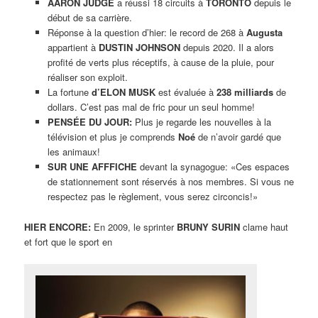
AARON JUDGE
a réussi 18 circuits à
TORONTO
depuis le
début de sa carrière.
Réponse à la question d’hier: le record de 268 à
Augusta
appartient à
DUSTIN JOHNSON
depuis 2020. Il a alors
profité de verts plus réceptifs, à cause de la pluie, pour
réaliser son exploit.
La fortune
d’ELON MUSK
est évaluée à
238 milliards
de
dollars. C’est pas mal de fric pour un seul homme!
PENSÉE DU JOUR:
Plus je regarde les nouvelles à la
télévision et plus je comprends
Noé
de n’avoir gardé que
les animaux!
SUR UNE AFFFICHE
devant la synagogue: «Ces espaces
de stationnement sont réservés à nos membres. Si vous ne
respectez pas le règlement, vous serez circoncis!»
HIER ENCORE:
En 2009, le sprinter
BRUNY SURIN
clame haut
et fort que le sport en