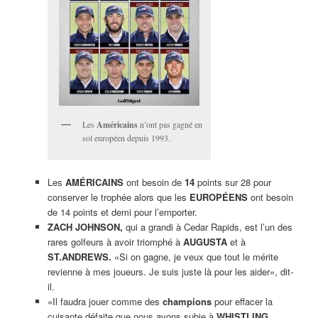
Les
Américains
n’ont pas gagné en
sol européen depuis 1993.
Les
AMÉRICAINS
ont besoin de
14
points sur 28 pour
conserver le trophée alors que les
EUROPÉENS
ont besoin
de 14 points et demi pour l’emporter.
ZACH JOHNSON,
qui a grandi à Cedar Rapids, est l’un des
rares golfeurs à avoir triomphé à
AUGUSTA
et à
ST.ANDREWS.
«Si on gagne, je veux que tout le mérite
revienne à mes joueurs. Je suis juste là pour les aider», dit-
il.
«Il faudra jouer comme des
champions
pour effacer la
cuisante défaite que nous avons subie à
WHISTLING