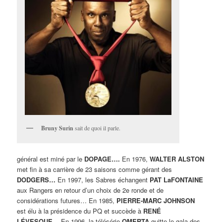
Bruny Surin
sait de quoi il parle.
général est miné par le
DOPAGE….
En 1976,
WALTER ALSTON
met fin à sa carrière de 23 saisons comme gérant des
DODGERS…
En 1997, les Sabres échangent
PAT LaFONTAINE
aux Rangers en retour d’un choix de 2e ronde et de
considérations futures… En 1985,
PIERRE-MARC JOHNSON
est élu à la présidence du PQ et succède à
RENÉ
LÉVESQUE…
En 1996, la télésérie
OMERTA
quitte le gala des