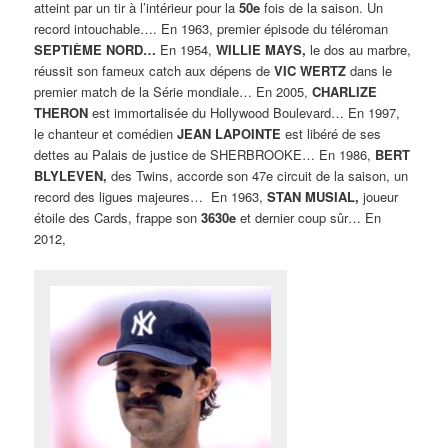
atteint par un tir à l’intérieur pour la
50e
fois de la saison. Un
record intouchable…. En 1963, premier épisode du téléroman
SEPTIÈME NORD…
En 1954,
WILLIE MAYS,
le dos au marbre,
réussit son fameux catch aux dépens de
VIC
WERTZ
dans le
premier match de la Série mondiale… En 2005,
CHARLIZE
THERON
est immortalisée du Hollywood Boulevard… En 1997,
le chanteur et comédien
JEAN LAPOINTE
est libéré de ses
dettes au Palais de justice de SHERBROOKE… En 1986,
BERT
BLYLEVEN,
des Twins, accorde son 47e circuit de la saison, un
record des ligues majeures… En 1963,
STAN MUSIAL,
joueur
étoile des Cards, frappe son
3630e
et dernier coup sûr… En
2012,