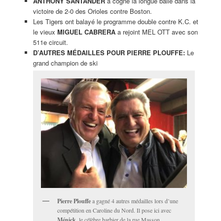
ANTHONY SANTANDER
a cogné la longue balle dans la
victoire de 2-0 des Orioles contre Boston.
Les Tigers ont balayé le programme double contre K.C. et
le vieux
MIGUEL CABRERA
a rejoint MEL OTT avec son
511e circuit.
D’AUTRES MÉDAILLES POUR PIERRE PLOUFFE:
Le
grand champion de ski
Pierre Plouffe
a gagné 4 autres médailles lors d’une
compétition en Caroline du Nord. Il pose ici avec
Ménick,
le célèbre barbier de la rue Masson.