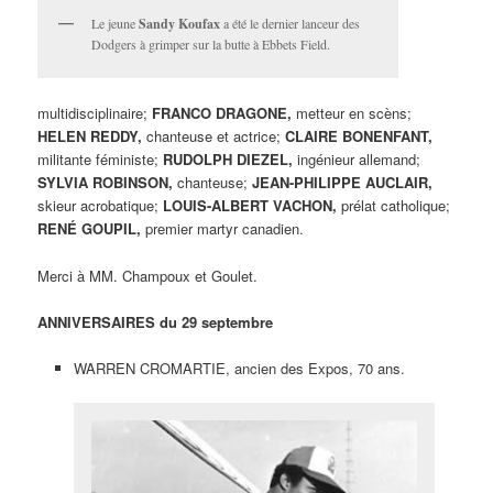
Le jeune
Sandy Koufax
a été le dernier lanceur des
Dodgers à grimper sur la butte à Ebbets Field.
multidisciplinaire;
FRANCO DRAGONE,
metteur en scèns;
HELEN REDDY,
chanteuse et actrice;
CLAIRE BONENFANT,
militante féministe;
RUDOLPH DIEZEL,
ingénieur allemand;
SYLVIA ROBINSON,
chanteuse;
JEAN-PHILIPPE AUCLAIR,
skieur acrobatique;
LOUIS-ALBERT VACHON,
prélat catholique;
RENÉ GOUPIL,
premier martyr canadien.
Merci à MM. Champoux et Goulet.
ANNIVERSAIRES du 29 septembre
WARREN CROMARTIE, ancien des Expos, 70 ans.