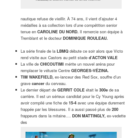
nautique refuse de vieillir. À 74 ans, il vient d’ajouter 4
médailles à sa collection lors d’une compétition senior
tenue en
CAROLINE DU NORD.
Il remercie son équipe à
Tremblant et le docteur
DOMINIQUE ROULEAU.
La série finale de la
LBMQ
débute ce soir alors que Victo
rend visite aux Castors au petit stade
d’ACTON VALE
La ville de
CHICOUTIMI
mérite un nouvel aréna pour
remplacer le vétuste Centre
GEORGES-VÉZINA.
TIM WAKEFIELD,
ex-lanceur des Red Sox, souffre d’un
grave
cancer
du cerveau.
Le dernier départ de
GERRIT COLE
était le
300e
de sa
carrière. Il est un sérieux candidat pour le Cy Young après
avoir compilé une fiche de
15-4
avec une équipe durement
frappée par les blessures. Il a aussi passé plus de
200
frappeurs dans la mitaine….
DON MATTINGLY,
ex-vedette
des