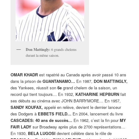
Don Mattingly:
6 grands chelems
durant la même saison.
OMAR KHADR
est rapatrié au Canada après avoir passé 10 ans
dans la prison de
GUANTANAMO…
En 1987,
DON MATTINGLY,
des Yankees, réussit son
6e
grand chelem de la saison, un
record qui tient toujours… En 1932,
KATHARINE HEPBURN
fait
ses débuts au cinéma avec JOHN BARRYMORE… En 1957,
SANDY KOUFAX,
appelé en relève, devient le dernier lanceur
des Dodgers à
EBBETS FIELD…
En 2004, lancement du livre
CASCADES: 40 ans de succès…
En 1962, c’est la fin pour
MY
FAIR LADY
sur Broadway après plus de 2700 représentations…
En 1930,
BELA LUGOSI
devient célèbre dans le rôle de