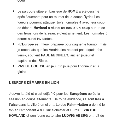
coeur.
Le parcours situé en banlieue de
ROME
a été dessiné
spécifiquement pour un tournoi de la coupe Ryder. Les
joueurs pourront
attaquer
trois normales 4 avec leur coup
de départ.
Hovland
a réussi un
trou d’un coup
sur un de
ces trous lors de la séance d’entraînement. Les normales 5
seront aussi invitantes.
«L’Europe
est mieux préparée pour gagner le tournoi, mais
je reconnais que les Américains ne sont pas piqués des
vers», soutient
PAUL McGINLEY,
ancien joueur et
capitaine des Bleus.
PAS DE BOURSE
en jeu. On joue pour l’honneur et la
gloire.
L’EUROPE DÉMARRE EN LION
J’ouvre la télé et c’est déjà
4-0
pour les
Européens
après la
session en coups alternatifs. De toute évidence, ils sont
très à
l’aise
dans la ville éternelle…. Le duo
Rahm-Hatton
a donné le
ton en l’emportant 4 & 3 sur Scheffler et Burns…
VIKTOR
HOVLAND
et son jeune partenaire
LUDVIG ABERG
ont fait de