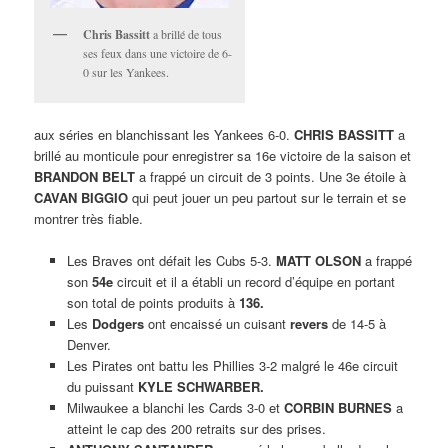
Chris Bassitt
a brillé de tous
ses feux dans une victoire de 6-
0 sur les Yankees.
aux séries en blanchissant les Yankees 6-0.
CHRIS BASSITT
a
brillé au monticule pour enregistrer sa 16e victoire de la saison et
BRANDON BELT
a frappé un circuit de 3 points. Une 3e étoile à
CAVAN BIGGIO
qui peut jouer un peu partout sur le terrain et se
montrer très fiable.
Les Braves ont défait les Cubs 5-3.
MATT OLSON
a frappé
son
54e
circuit et il a établi un record d’équipe en portant
son total de points produits à
136.
Les
Dodgers
ont encaissé un cuisant
revers
de 14-5 à
Denver.
Les Pirates ont battu les Phillies 3-2 malgré le 46e circuit
du puissant
KYLE SCHWARBER.
Milwaukee a blanchi les Cards 3-0 et
CORBIN BURNES
a
atteint le cap des 200 retraits sur des prises.