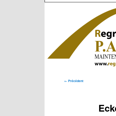
Navigation
← Précédent
des
images
Eck