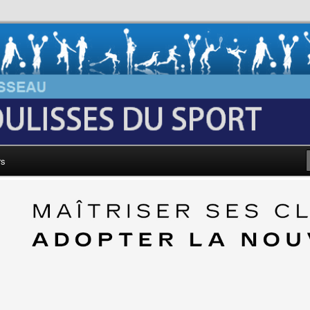
au: Les Coulisses du Sport
rs