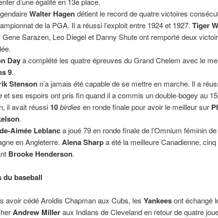
enter d’une égalité en 13e place.
égendaire
Walter Hagen
détient le record de quatre victoires conséc
hampionnat de la PGA. Il a réussi l’exploit entre 1924 et 1927.
Tiger 
), Gene Sarazen, Leo Diegel et Danny Shute ont remporté deux victoi
ilée.
on Day
a complété les quatre épreuves du Grand Chelem avec le meill
ns
9
.
rik Stenson
n’a jamais été capable de se mettre en marche. Il a réus
e
et ses espoirs ont pris fin quand il a commis un double-bogey au 15
, il avait réussi
10
birdies
en ronde finale pour avoir le meilleur sur
Ph
kelson
.
de-Aimée Leblanc
a joué 79 en ronde finale de l’Omnium féminin d
agne en Angleterre.
Alena Sharp
a été la meilleure Canadienne, cin
ant
Brooke Henderson
.
 du baseball
s avoir cédé Aroldis Chapman aux Cubs, les
Yankees
ont échangé l
cher
Andrew Miller
aux Indians de Cleveland en retour de quatre jou