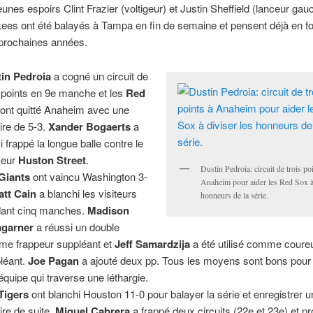
jeune
s espoirs Clint Frazier (voltigeur) et Justin Sheffield (lanceur gau
ees ont été balayés à Tampa en fin de semaine et pensent déjà en fo
prochaines années.
tin Pedroia
a cogné un circuit de
s points en 9e manche et les
Red
ont quitté Anaheim avec une
oire de 5-3.
Xander Bogaerts
a
i frappé la longue balle contre le
veur
Huston Street
.
Dustin Pedroia: circuit de trois po
Giants
ont vaincu Washington 3-
Anaheim pour aider les Red Sox à 
att Cain
a blanchi les visiteurs
honneurs de la série.
ant cinq manches.
Madison
garner
a réussi un double
e frappeur suppléant et
Jeff Samardzija
a été utilisé comme coure
léant.
Joe Pagan
a ajouté deux pp. Tous les moyens sont bons pour
équipe qui traverse une léthargie.
Tigers
ont blanchi Houston 11-0 pour balayer la série et enregistrer 
ire de suite.
Miguel Cabrera
a frappé deux circuits (22e et 23e) et pr