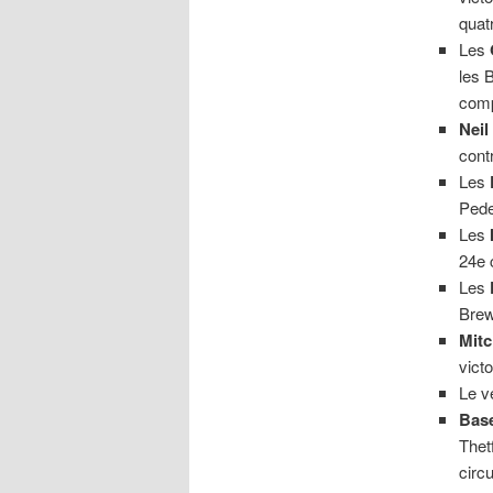
quat
Les
les 
comp
Neil
cont
Les
Pede
Les
24e 
Les
Brew
Mit
vict
Le v
Base
Thet
circu