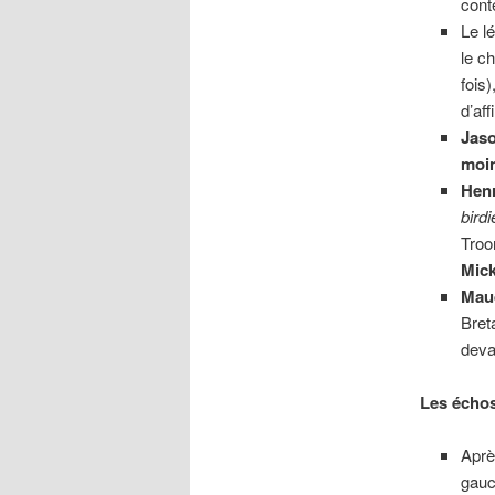
cont
Le l
le c
fois
d’aff
Jas
moi
Hen
birdi
Troon
Mic
Mau
Bret
dev
Les échos
Aprè
gau