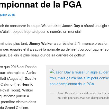
mpionnat de la PGA
juillet 2016
poir de conserver la coupe Wanamaker,
Jason Day
a réussi un aigle 
 c’était trop peu trop tard pour le numéro un mondial.
minutes plus tard,
Jimmy Walker
a su résister à l’immense pression
ur ses épaules et il a sauvé la normale au dernier trou pour gagner s
eur. De loin le plus beau jour de sa carrière de golfeur.
re que 2016 est l’année
aux champions. Après
lett
(Augusta),
Dustin
(Oakmont) et
Henrik
Royal Troon), Walker
Jason Day a réussi un aigle au dernier trou, 
 quatrième joueur à
pas suffi pour conserver son championnat d
a première victoire dans
i du Grand Chelem.