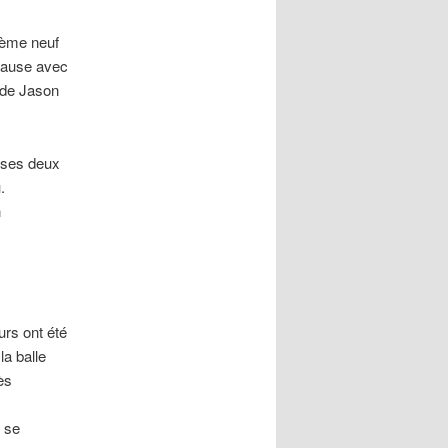
ième neuf
 cause avec
t de Jason
t ses deux
.
n
rs ont été
la balle
ès
t se