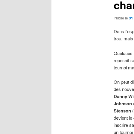
cha
Publié le
31 
Dans l’es
trou, mais
Quelques 
reposait s
tournoi maj
On peut di
des nouve
Danny Wil
Johnson
Stenson
(
devient le
inscrire s
un tourno