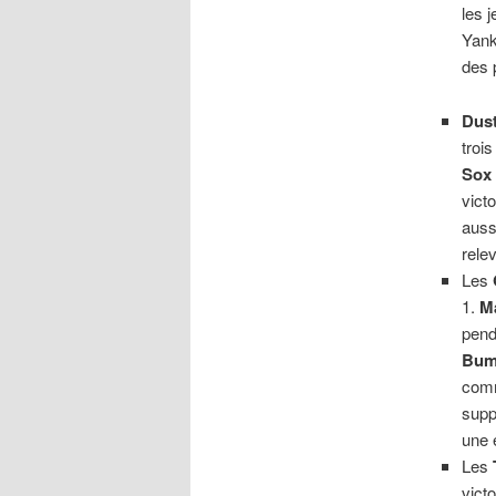
les 
Yank
des 
Dus
troi
Sox
vict
auss
rele
Les
1.
M
pend
Bum
comm
supp
une 
Les
victo