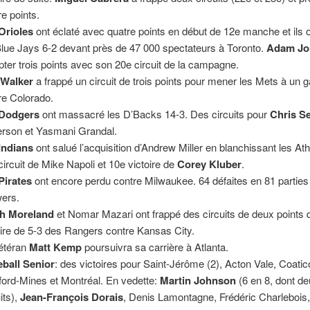
re points.
Orioles
ont éclaté avec quatre points en début de 12e manche et ils 
Blue Jays 6-2 devant près de 47 000 spectateurs à Toronto.
Adam Jo
ter trois points avec son 20e circuit de la campagne.
 Walker
a frappé un circuit de trois points pour mener les Mets à un g
re Colorado.
Dodgers
ont massacré les D’Backs 14-3. Des circuits pour
Chris S
rson et Yasmani Grandal.
Indians
ont salué l’acquisition d’Andrew Miller en blanchissant les Ath
circuit de Mike Napoli et 10e victoire de
Corey Kluber
.
Pirates
ont encore perdu contre Milwaukee. 64 défaites en 81 parties
ers.
ch Moreland
et Nomar Mazari ont frappé des circuits de deux points 
oire de 5-3 des Rangers contre Kansas City.
étéran
Matt Kemp
poursuivra sa carrière à Atlanta.
ball Senior
: des victoires pour Saint-Jérôme (2), Acton Vale, Coatic
ford-Mines et Montréal. En vedette:
Martin Johnson
(6 en 8, dont d
its),
Jean-François Dorais
, Denis Lamontagne, Frédéric Charlebois,