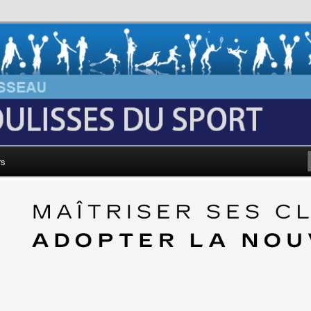
au: Les Coulisses du Sport
rs