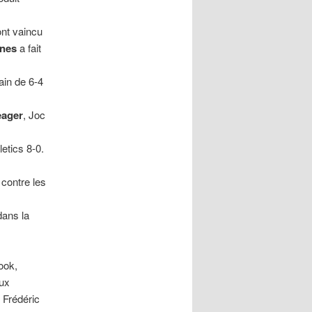
ont vaincu
nes
a fait
ain de 6-4
eager
, Joc
letics 8-0.
 contre les
dans la
ook,
eux
 Frédéric