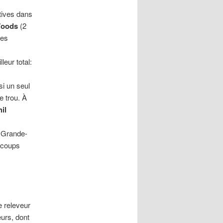
utives dans
Woods
(2
res
eur total:
si un seul
e trou. À
il
e Grande-
q coups
e releveur
eurs, dont