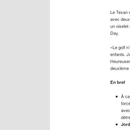
Le Texan d
avec deu
un oiselet
Day.
«Le golf n
enfants. 
Heureuseme
deuxième 
En bref
À ca
forc
avec
détr
Jord