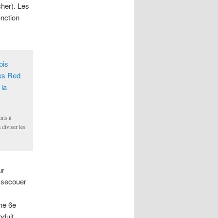
cher). Les
nction
ints à
diviser les
ur
 secouer
une 6e
oduit