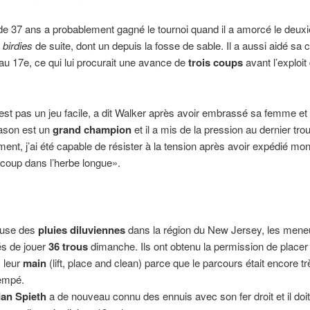
e 37 ans a probablement gagné le tournoi quand il a amorcé le deux
x
birdies
de suite, dont un depuis la fosse de sable. Il a aussi aidé sa
 au 17e, ce qui lui procurait une avance de
trois coups
avant l’exploi
’est pas un jeu facile, a dit Walker après avoir embrassé sa femme e
Jason est un
grand champion
et il a mis de la pression au dernier trou
nt, j’ai été capable de résister à la tension après avoir expédié mo
coup dans l’herbe longue».
use d
es
pluies diluviennes
dans la région du New Jersey, les meneu
és de jouer
36 trous
dimanche. Ils ont obtenu la permission de placer 
 leur
main
(lift, place and clean) parce que le parcours était encore tr
empé.
an Spieth
a de nouveau connu des ennuis avec son fer droit et il doi