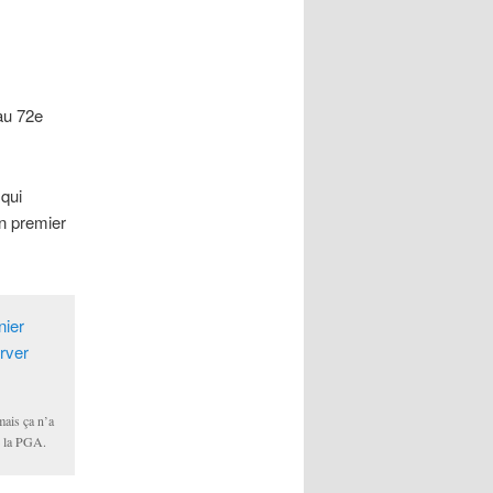
au 72e
 qui
on premier
mais ça n’a
e la PGA.