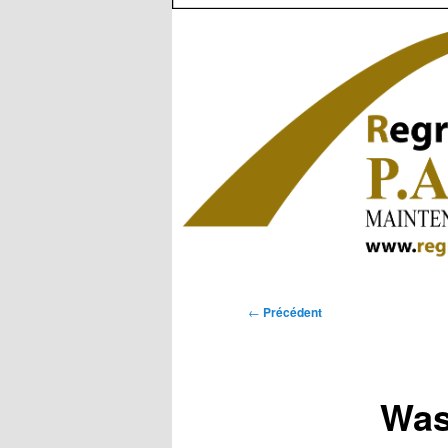
Navigation
←
Précédent
des
articles
Was