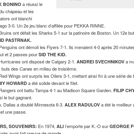
K BONINO
a réussi le
 du chapeau et les
ators ont blanchi
ago 3-0. Un 2e jeu blanc d’affilée pour PEKKA RINNE.
Bruins ont défait les Sharks 5-1 sur la patinoire de Boston. Un 12e bu
ID PASTRNAK.
Penguins ont démoli les Flyers 7-1. Ils menaient 4-0 après 20 minutes
ut et 2 passes pour
SID THE KID.
Hurricanes ont disposé de Calgary 2-1.
ANDREI SVECHNIKOV
a ma
 buts des
Canes
en milieu de troisième.
Red Wings ont surpris les Oilers 3-1, mettant ainsi fin à une série de 
MY HOWARD
a été solide devant le filet.
Rangers ont battu Tampa 4-1 au Madison Square Garden.
FILIP
CHY
si le but gagnant.
n, Dallas a doublé Minnesota 6-3.
ALEX RADULOV
a été le meilleur
 et une passe.
RS, SOUVENIRS:
En 1974,
ALI
l’emporte par K.-O sur
GEORGE 
près avoir fait preuve de grande