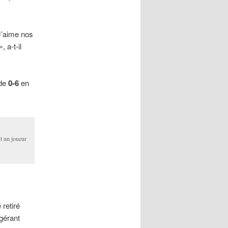
J’aime nos
a-t-il
 de
0-6
en
t un joueur
 retiré
 gérant