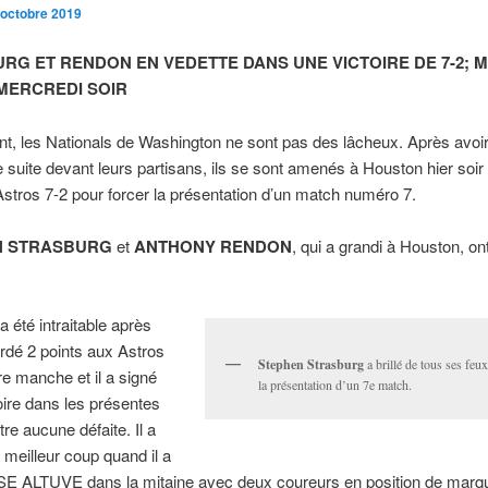
 octobre 2019
RG ET RENDON EN VEDETTE DANS UNE VICTOIRE DE 7-2; 
 MERCREDI SOIR
, les Nationals de Washington ne sont pas des lâcheux. Après avoir
e suite devant leurs partisans, ils se sont amenés à Houston hier soir e
 Astros 7-2 pour forcer la présentation d’un match numéro 7.
N STRASBURG
et
ANTHONY RENDON
, qui a grandi à Houston, ont
a été intraitable après
rdé 2 points aux Astros
Stephen Strasburg
a brillé de tous ses feu
e manche et il a signé
la présentation d’un 7e match.
oire dans les présentes
tre aucune défaite. Il a
 meilleur coup quand il a
E ALTUVE dans la mitaine avec deux coureurs en position de marque