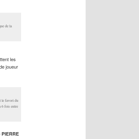
ue de la
tent les
 de joueur
 le favori du
 6 fois entre
e
PIERRE