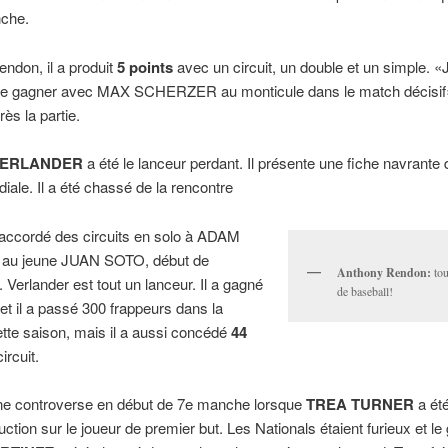
che.
ndon, il a produit
5
points
avec un circuit, un double et un simple. «
e gagner avec MAX SCHERZER au monticule dans le match décisif», 
ès la partie.
VERLANDER
a été le lanceur perdant. Il présente une fiche navrante
iale. Il a été chassé de la rencontre
 accordé des circuits en solo à ADAM
au jeune JUAN SOTO, début de
Anthony Rendon:
tou
 Verlander est tout un lanceur. Il a gagné
de baseball!
 et il a passé 300 frappeurs dans la
ette saison, mais il a aussi concédé
44
ircuit.
une controverse en début de 7e manche lorsque
TREA TURNER
a été
uction sur le joueur de premier but. Les Nationals étaient furieux et le