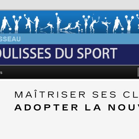
au: Les Coulisses du Sport
rs