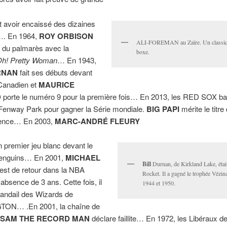
t avoir encaissé des dizaines
…. En 1964,
ROY ORBISON
ALI-FOREMAN au Zaïre. Un classiq
e du palmarès avec la
boxe.
h! Pretty Woman
… En 1943,
RNAN
fait ses débuts devant
u Canadien et
MAURICE
D
porte le numéro 9 pour la première fois… En 2013, les RED SOX bat
Fenway Park pour gagner la Série mondiale.
BIG PAPI
mérite le titre
lence… En 2003,
MARC-ANDRÉ FLEURY
n premier jeu blanc devant le
 Penguins… En 2001,
MICHAEL
Bill
Durnan, de Kirkland Lake, était
est de retour dans la NBA
Rocket. Il a gagné le trophée Vézina
absence de 3 ans. Cette fois, il
1944 et 1950.
handail des Wizards de
ON… .En 2001, la chaîne de
SAM THE RECORD MAN
déclare faillite… En 1972, les Libéraux d