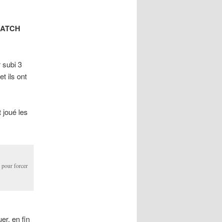
MATCH
 subi 3
t ils ont
 joué les
x pour forcer
r, en fin