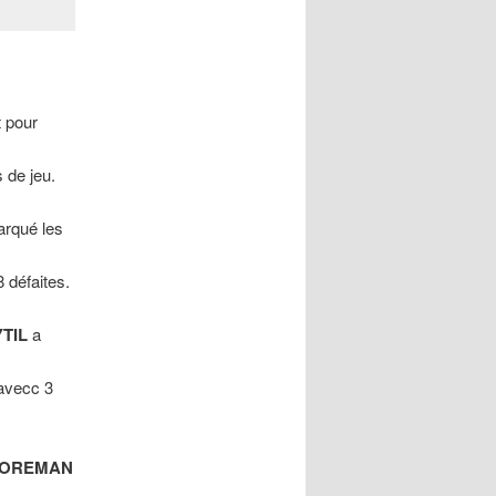
t pour
 de jeu.
rqué les
8 défaites.
TIL
a
 avecc 3
FOREMAN