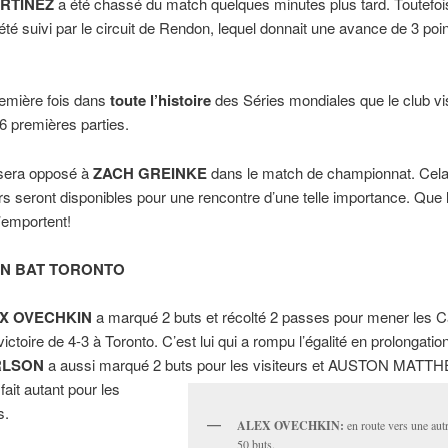
RTINEZ
a été chassé du match quelques minutes plus tard. Toutefois
 été suivi par le circuit de Rendon, lequel donnait une avance de 3 poi
remière fois dans
toute l’histoire
des Séries mondiales que le club vis
6 premières parties.
sera opposé à
ZACH GREINKE
dans le match de championnat. Cela 
rs seront disponibles pour une rencontre d’une telle importance. Que 
l’emportent!
N BAT TORONTO
X OVECHKIN
a marqué 2 buts et récolté 2 passes pour mener les Ca
victoire de 4-3 à Toronto. C’est lui qui a rompu l’égalité en prolongatio
RLSON
a aussi marqué 2 buts pour les visiteurs et AUSTON MAT
fait autant pour les
s.
ALEX OVECHKIN:
en route vers une aut
50 buts.