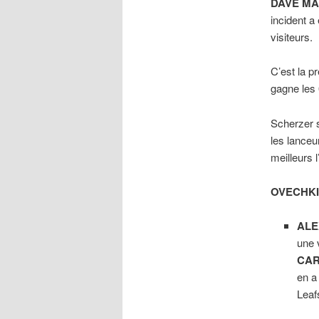
DAVE MA
incident a
visiteurs.
C’est la p
gagne les 
Scherzer 
les lanceu
meilleurs 
OVECHKI
ALE
une 
CA
en a 
Leaf