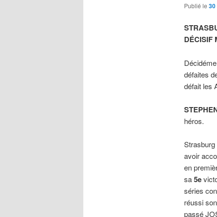
Publié le
30
STRASBU
DÉCISIF
Décidément
défaites d
défait les
STEPHE
héros.
Strasburg 
avoir acco
en premièr
sa
5e
vict
séries con
réussi son
passé JOS