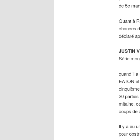
de 5e man
Quant à Re
chances d
déclaré apr
JUSTIN 
Série mond
quand il a
EATON et 
cinquième.
20 parties
mitaine, c
coups de c
Il y a eu 
pour obstr