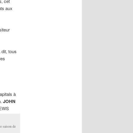
, cet
nts aux
iteur
dit, tous
les
pitals à
n.
JOHN
THEWS
re saison de