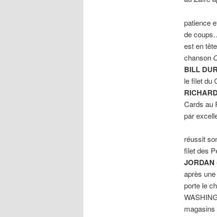
patience e
de coups
est en têt
chanson
O
BILL DU
le filet d
RICHAR
Cards au 
par excel
réussit so
filet des
JORDAN
après une 
porte le c
WASHINGT
magasins