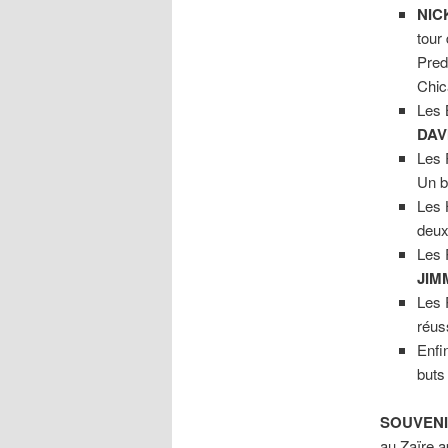
NIC
tour
Pred
Chic
Les 
DAV
Les 
Un b
Les 
deux
Les 
JIM
Les 
réus
Enfi
buts
SOUVENI
au Zaïre a