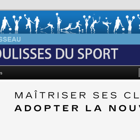
au: Les Coulisses du Sport
rs