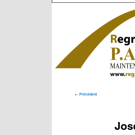
Navigation
← Précédent
des
images
Jos