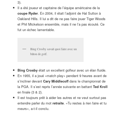
3).
Il a été joueur et capitaine de l’équipe américaine de la
coupe Ryder
. En 2004, il était l’adjoint de Hal Sutton à
Oakland Hills. Il lui a dit de ne pas faire jouer Tiger Woods
et Phil Mickelson ensemble, mais il ne l’a pas écouté. Ce
fut un échec lamentable.
Bing Crosby savait quoi faire avec un
bâton de golf.
Bing Crosby
était un excellent golfeur avec un élan fluide.
En 1955, il a joué «match play» pendant 9 heures avant de
s’incliner devant
Cary Middlecoff
dans le championnat de
la PGA. Il s’est repris l’année suivante en battant
Ted Kroll
en finale (3 & 2).
Il est toujours prêt à aider les autres et ne veut surtout pas
entendre parler du mot
retraite
. «Tu restes à rien faire et tu
meurs», a-t-il conclu.