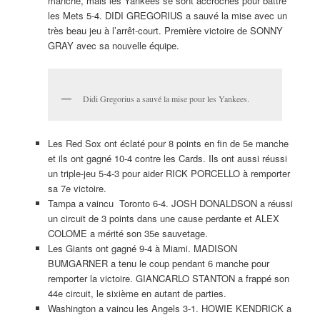
manche, mais les Yankees se sont accrochés pour battre
les Mets 5-4. DIDI GREGORIUS a sauvé la mise avec un
très beau jeu à l’arrêt-court. Première victoire de SONNY
GRAY avec sa nouvelle équipe.
Didi Gregorius a sauvé la mise pour les Yankees.
Les Red Sox ont éclaté pour 8 points en fin de 5e manche
et ils ont gagné 10-4 contre les Cards. Ils ont aussi réussi
un triple-jeu 5-4-3 pour aider RICK PORCELLO à remporter
sa 7e victoire.
Tampa a vaincu Toronto 6-4. JOSH DONALDSON a réussi
un circuit de 3 points dans une cause perdante et ALEX
COLOME a mérité son 35e sauvetage.
Les Giants ont gagné 9-4 à Miami. MADISON
BUMGARNER a tenu le coup pendant 6 manche pour
remporter la victoire. GIANCARLO STANTON a frappé son
44e circuit, le sixième en autant de parties.
Washington a vaincu les Angels 3-1. HOWIE KENDRICK a