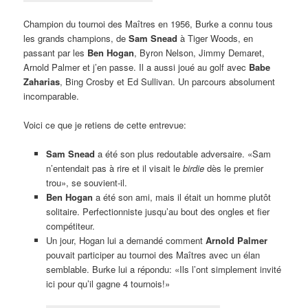
Champion du tournoi des Maîtres en 1956, Burke a connu tous
les grands champions, de
Sam Snead
à Tiger Woods, en
passant par les
Ben Hogan
, Byron Nelson, Jimmy Demaret,
Arnold Palmer et j’en passe. Il a aussi joué au golf avec
Babe
Zaharias
, Bing Crosby et Ed Sullivan. Un parcours absolument
incomparable.
Voici ce que je retiens de cette entrevue:
Sam Snead
a été son plus redoutable adversaire. «Sam
n’entendait pas à rire et il visait le
birdie
dès le premier
trou», se souvient-il.
Ben Hogan
a été son ami, mais il était un homme plutôt
solitaire. Perfectionniste jusqu’au bout des ongles et fier
compétiteur.
Un jour, Hogan lui a demandé comment
Arnold Palmer
pouvait participer au tournoi des Maîtres avec un élan
semblable. Burke lui a répondu: «Ils l’ont simplement invité
ici pour qu’il gagne 4 tournois!»