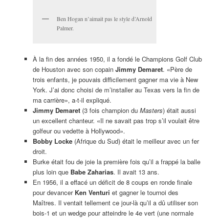
Ben Hogan n’aimait pas le style d’Arnold
Palmer.
À la fin des années 1950, il a fondé le Champions Golf Club
de Houston avec son copain
Jimmy Demaret
. «Père de
trois enfants, je pouvais difficilement gagner ma vie à New
York. J’ai donc choisi de m’installer au Texas vers la fin de
ma carrière», a-t-il expliqué.
Jimmy Demaret
(3 fois champion du
Masters
) était aussi
un excellent chanteur. «Il ne savait pas trop s’il voulait être
golfeur ou vedette à Hollywood».
Bobby Locke
(Afrique du Sud) était le meilleur avec un fer
droit.
Burke était fou de joie la première fois qu’il a frappé la balle
plus loin que
Babe Zaharias
. Il avait 13 ans.
En 1956, il a effacé un déficit de 8 coups en ronde finale
pour devancer
Ken Venturi
et gagner le tournoi des
Maîtres. Il ventait tellement ce jour-là qu’il a dû utiliser son
bois-1 et un wedge pour atteindre le 4e vert (une normale