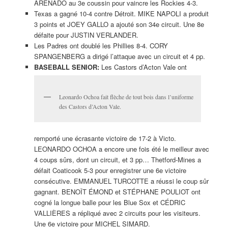
ARENADO au 3e coussin pour vaincre les Rockies 4-3.
Texas a gagné 10-4 contre Détroit. MIKE NAPOLI a produit
3 points et JOEY GALLO a ajouté son 34e circuit. Une 8e
défaite pour JUSTIN VERLANDER.
Les Padres ont doublé les Phillies 8-4. CORY
SPANGENBERG a dirigé l’attaque avec un circuit et 4 pp.
BASEBALL SENIOR:
Les Castors d’Acton Vale ont
Leonardo Ochoa fait flèche de tout bois dans l’uniforme
des Castors d’Acton Vale.
remporté une écrasante victoire de 17-2 à Victo.
LEONARDO OCHOA a encore une fois été le meilleur avec
4 coups sûrs, dont un circuit, et 3 pp… Thetford-Mines a
défait Coaticook 5-3 pour enregistrer une 6e victoire
consécutive. EMMANUEL TURCOTTE a réussi le coup sûr
gagnant. BENOÎT ÉMOND et STÉPHANE POULIOT ont
cogné la longue balle pour les Blue Sox et CÉDRIC
VALLIÈRES a répliqué avec 2 circuits pour les visiteurs.
Une 6e victoire pour MICHEL SIMARD.