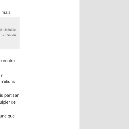
, mais
té misérable
u la Série du
ie contre
my
n’étions
ais partisan
uipier de
 lune que