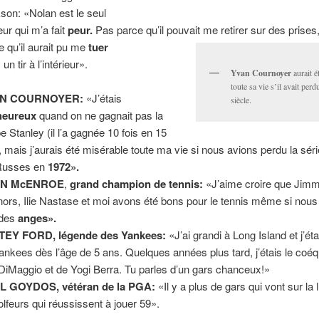
son: «Nolan est le seul
eur qui m’a fait
peur.
Pas parce qu’il pouvait me retirer sur des prises
e qu’il aurait pu me
tuer
un tir à l’intérieur».
Yvan Cournoyer
aurait é
toute sa vie s’il avait perd
N COURNOYER:
«J’étais
siècle.
heureux
quand on ne gagnait pas la
e Stanley (il l’a gagnée 10 fois en 15
, mais j’aurais été misérable toute ma vie si nous avions perdu la sér
Russes en
1972».
N McENROE
,
grand champion de tennis:
«J’aime croire que Jim
ors, Ilie Nastase et moi avons été bons pour le tennis même si nous 
 des
anges».
TEY FORD, légende des Yankees:
«J’ai grandi à Long Island et j’ét
ankees dès l’âge de 5 ans. Quelques années plus tard, j’étais le coéq
DiMaggio et de Yogi Berra. Tu parles d’un gars chanceux!»
L GOYDOS, vétéran de la PGA:
«Il y a plus de gars qui vont sur la
olfeurs qui réussissent à jouer 59».