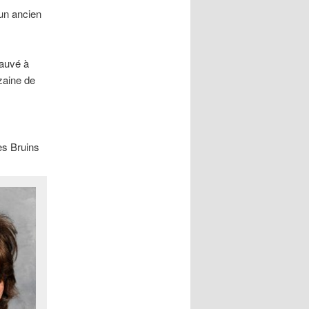
 un ancien
sauvé à
zaine de
es Bruins