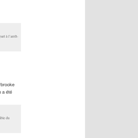
art à l’arrêt-
rbrooke
n a été
ible du