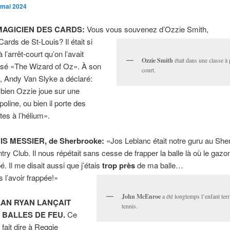
 mai 2024
MAGICIEN DES CARDS:
Vous vous souvenez d’Ozzie Smith,
Cards de St-Louis? Il était si
 l’arrêt-court qu’on l’avait
Ozzie Smith
était dans une classe à p
isé «The Wizard of Oz». À son
court.
t, Andy Van Slyke a déclaré:
bien Ozzie joue sur une
poline, ou bien il porte des
tes à l’hélium».
IS MESSIER, de Sherbrooke:
«Jos Leblanc était notre guru au She
try Club. Il nous répétait sans cesse de frapper la balle là où le gazo
é. Il me disait aussi que j’étais
trop près
de ma balle…
s l’avoir frappée!»
John McEnroe
a été longtemps l’enfant terr
AN RYAN LANÇAIT
tennis.
 BALLES DE FEU.
Ce
 fait dire à Reggie