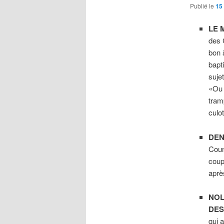
Publié le
15
LE 
des 
bon à
bapt
suje
«Ou 
tram
culot
DEN
Coun
coup
aprè
NOL
DES
qui a