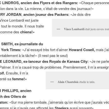
 LINDROS, ancien des Flyers et des Rangers:
«Chaque personne
ion dans la vie. La mienne, c’était de vendre des journaux!»
RY JORDAN
,
ancien joueur des Packers:
«Je dois dire
Vince Lombardi est juste
 tout le monde. Il nous traite
Vince Lombardi
était juste envers to
s comme des
chiens!»
SMITH, ex-journaliste du
 York Times:
«J’ai essayé très fort d’aimer
Howard Cosell,
mais j’ai 
ntablement à la tâche!» (Il nest pas le seul)
E LEONARD, ex-lanceur des Royals de Kansas City:
«Je ne parle
Palmer. Il m’a causé trop de problèmes. Premièrement, il m’a enseign
olf.
Ensuite, il m’a
enté sa
femme!»
Alain Chantelois
étudie le latin.
 PHILLIPS, ancien
h des Oilers de
ston:
«Sur ma pierre tombale, j’aimerais qu’on écrive que j’aurais vé
temps si je n’avais pas affronté les
Steelers
aussi souvent».