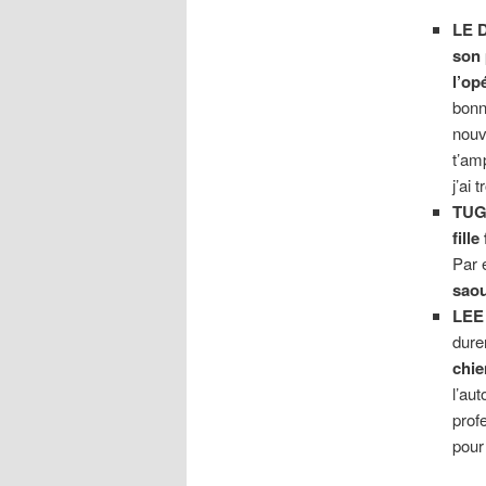
LE 
son 
l’op
bonn
nouve
t’am
j’ai
TUG 
fill
Par 
saou
LEE
dure
chi
l’aut
prof
pour