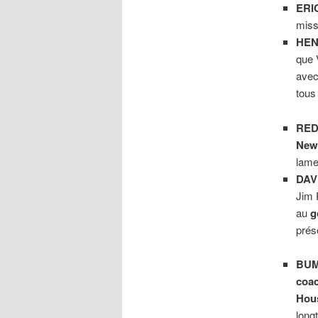
ERIC
miss
HEN
que 
avec
tou
RED 
New
lame
DAV
Jim 
au
g
prés
BUM
coac
Hou
long