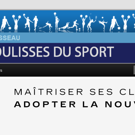
au: Les Coulisses du Sport
rs