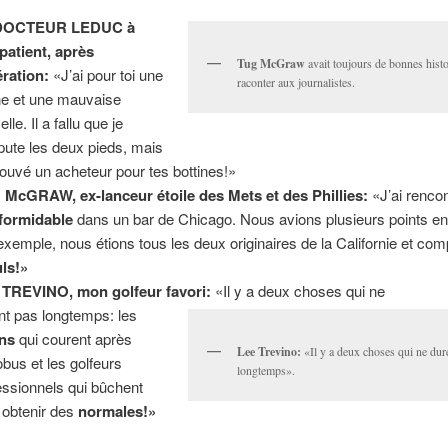
DOCTEUR LEDUC à
patient, après
Tug McGraw
avait toujours de bonnes histo
ération:
«J’ai pour toi une
raconter aux journalistes.
e et une mauvaise
lle. Il a fallu que je
pute les deux pieds, mais
 trouvé un acheteur pour tes bottines!»
McGRAW, ex-lanceur étoile des Mets et des Phillies:
«J’ai renco
e formidable
dans un bar de Chicago. Nous avions plusieurs points 
exemple, nous étions tous les deux originaires de la Californie et co
ls!»
 TREVINO, mon golfeur favori:
«Il y a deux choses qui ne
nt pas longtemps: les
ens
qui courent après
Lee Trevino:
«Il y a deux choses qui ne dur
obus et les golfeurs
longtemps».
essionnels qui bûchent
 obtenir des
normales!»