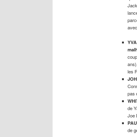
Jack
lanc
parc
avec 
YVA
mal
coup
ans)
les 
JOH
Conn
pas
WHI
de Y
Joe 
PAU
de g