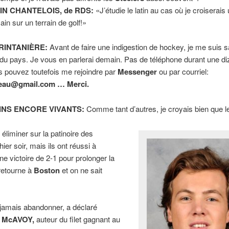
IN CHANTELOIS, de RDS:
«J’étudie le latin au cas où je croiserais
in sur un terrain de golf!»
RINTANIÈRE:
Avant de faire une indigestion de hockey, je me suis 
r du pays. Je vous en parlerai demain. Pas de téléphone durant une di
s pouvez toutefois me rejoindre par
Messenger
ou par courriel:
eau@gmail.com … Merci.
INS ENCORE VIVANTS:
Comme tant d’autres, je croyais bien que l
 éliminer sur la patinoire des
ier soir, mais ils ont réussi à
ne victoire de 2-1 pour prolonger la
retourne à
Boston
et on ne sait
t jamais abandonner, a déclaré
 McAVOY,
auteur du filet gagnant au