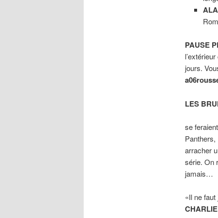
ALA
Roma
PAUSE P
l’extérieu
jours. Vou
a06rouss
LES BRU
se feraient
Panthers, h
arracher u
série. On 
jamais…
«Il ne fau
CHARLIE