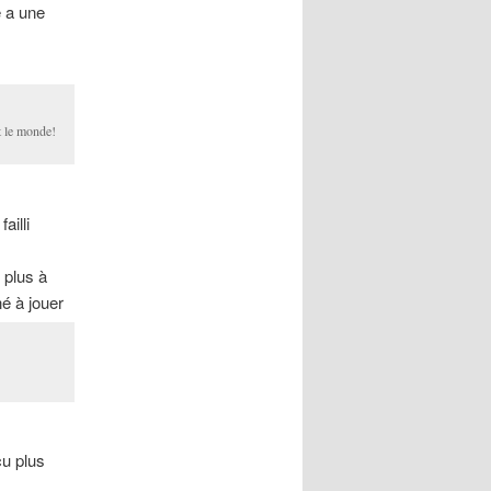
 a une
ut le monde!
failli
 plus à
é à jouer
cu plus