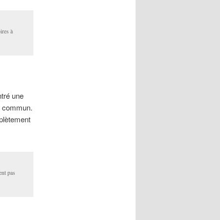
ires à
ntré une
en commun.
mplètement
ent pas