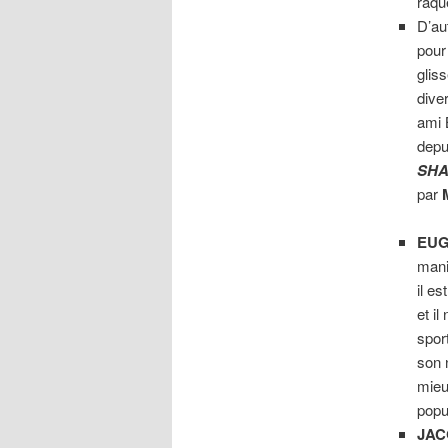
raqu
D’au
pou
glis
diver
ami 
depu
SH
par
EUG
mani
il es
et i
sport
son
mieu
popu
JAC