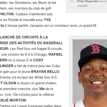
Denis Shapovalov
est-il 
dien, les Sénateurs, les Blues et les
conseillé?
hers, est membre du club de golf
OWLTON.
Il passe maintenant ses
rs en Floride et travaille pour
TVA
rts
à temps partiel. Jacques est un monsieur avec un grand M.
LANCHE DE CIRCUITS À LA
RISE DES ACTIVITÉS DU BASEBALL
JEUR:
Les Red Sox ont frappé 6 circuits
 une victoire de 8-3 à Chicago.
RAFAEL
VERS
en a réussi 2 et
CODY
LINGER
a fait de même pour les Cubs.
e gain pour le jeune
BRAYAN BELLO.
Braves ont écrasé les White Sox 9-0.
T OLSON
a réussi un grand chelem
la première manche, son
30e
de la
on. Une 10e victoire pour le vétéran
RLIE MORTON.
Padres ont cogné 4 longues balles dans