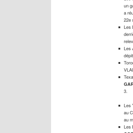
un g
a ré
22e 
Les 
derr
rele
Les 
dépi
Toro
VLAD
Texa
GAR
3.
Les 
au C
au m
Les 