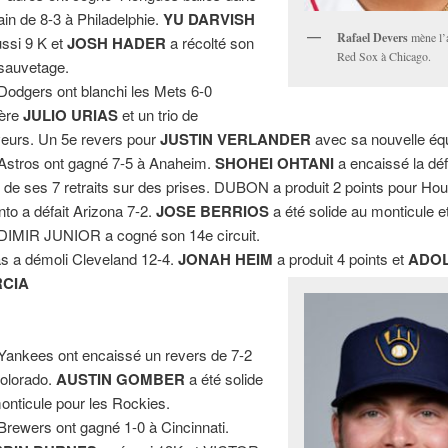
ain de 8-3 à Philadelphie.
YU DARVISH
Rafael Devers
mène l’
ussi 9 K et
JOSH
HADER
a récolté son
Red Sox à Chicago.
sauvetage.
Dodgers ont blanchi les Mets 6-0
ière
JULIO URIAS
et un trio de
veurs. Un 5e revers pour
JUSTIN VERLANDER
avec sa nouvelle éq
Astros ont gagné 7-5 à Anaheim.
SHOHEI OHTANI
a encaissé la déf
t de ses 7 retraits sur des prises. DUBON a produit 2 points pour Ho
nto a défait Arizona 7-2.
JOSE BERRIOS
a été solide au monticule e
IMIR JUNIOR a cogné son 14e circuit.
s a démoli Cleveland 12-4.
JONAH HEIM
a produit 4 points et
ADOL
CIA
Yankees ont encaissé un revers de 7-2
olorado.
AUSTIN GOMBER
a été solide
onticule pour les Rockies.
Brewers ont gagné 1-0 à Cincinnati.