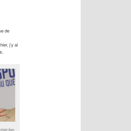
que de
er, j’y ai
s,
ortant dans