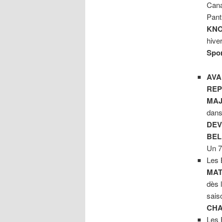
Cana
Pant
KN
hive
Spo
AVA
REP
MA
dans
DE
BEL
Un 7
Les 
MAT
dès 
sais
CHA
Les 