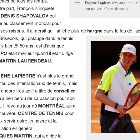
ettes de tous les temps.
Eugène Lapierre
rêve au jour où Mo
tre part, François s’inquiète
son nouveau Centre de tennis.
r
DENIS SHAPOVALOV
qui
se au classement mondial pour
ses raisons. Il aimerait qu’il affiche plus de
hargne
dans le feu de l’a
Brisebois, qui patauge dans le tennis
is bientôt 50 ans, est d’avis que
APO
était meilleur quand il était dirigé
MARTIN LAURENDEAU.
ÈNE LAPIERRE
n’est plus le grand
tou des Internationaux de tennis, mais
t encore très actif à titre de
conseiller
l n’a rien perdu de sa passion pour son
. Il rêve au jour où
MONTRÉAL
aura
 nouveau
CENTRE DE TENNIS
pour
x servir notre jeunesse et la
lation en général.
QUES MARTIN,
qui a dirigé le