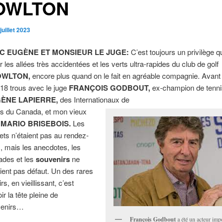
OWLTON
juillet 2023
C EUGÈNE ET MONSIEUR LE JUGE:
C’est toujours un privilège 
er les allées très accidentées et les verts ultra-rapides du club de golf
OWLTON,
encore plus quand on le fait en agréable compagnie. Avant hi
 18 trous avec le juge
FRANÇOIS GODBOUT,
ex-champion de tenni
ÈNE LAPIERRE,
des Internationaux de
is du Canada, et mon vieux
e
MARIO BRISEBOIS.
Les
lets n’étaient pas au rendez-
, mais les anecdotes, les
ades et les
souvenirs
ne
aient pas défaut. Un des rares
irs, en vieillissant, c’est
ir la tête pleine de
venirs…
François Godbout
a été un acteur imp