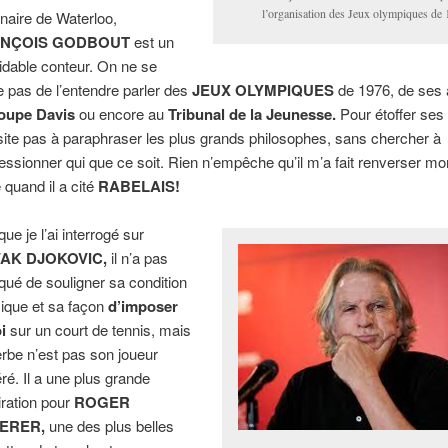
l’organisation des Jeux olympiques de 
inaire de Waterloo,
NÇOIS GODBOUT
est un
idable conteur. On ne se
e pas de l’entendre parler des
JEUX OLYMPIQUES
de 1976, de ses 
oupe Davis
ou encore au
Tribunal de la Jeunesse.
Pour étoffer ses 
site pas à paraphraser les plus grands philosophes, sans chercher à
essionner qui que ce soit. Rien n’empêche qu’il m’a fait renverser mo
e quand il a cité
RABELAIS!
ue je l’ai interrogé sur
AK DJOKOVIC,
il n’a pas
ué de souligner sa condition
ique et sa façon
d’imposer
oi
sur un court de tennis, mais
erbe n’est pas son joueur
éré. Il a une plus grande
ration pour
ROGER
ERER,
une des plus belles