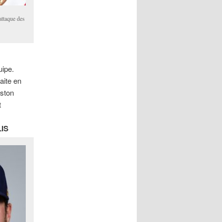
attaque des
uipe.
aite en
uston
t
IS