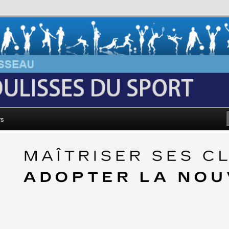
au: Les Coulisses du Sport
rs