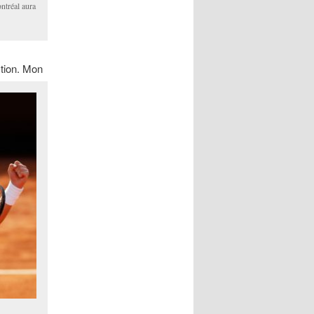
ntréal aura
ction. Mon