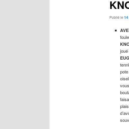
KN
Publié le
14 
AVE
foul
KN
joué
EUG
tenn
pot
oise
vous
bout
fais
plais
d’avo
sou