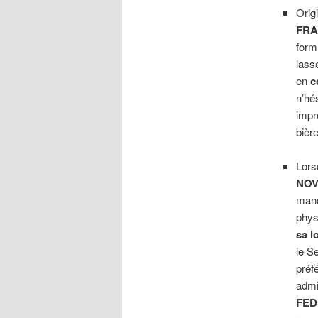
Orig
FRA
form
lass
en
c
n’hé
impr
bièr
Lorsq
NOV
manq
phys
sa l
le S
préf
admi
FED