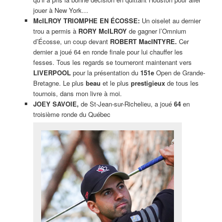
jouer à New York…
McILROY TRIOMPHE EN ÉCOSSE:
Un oiselet au dernier
trou a permis à
RORY McILROY
de gagner l’Omnium
d’Écosse, un coup devant
ROBERT MacINTYRE.
Cer
dernier a joué 64 en ronde finale pour lui chauffer les
fesses. Tous les regards se tourneront maintenant vers
LIVERPOOL
pour la présentation du
151e
Open de Grande-
Bretagne. Le plus
beau
et le plus
prestigieux
de tous les
tournois, dans mon livre à moi.
JOEY SAVOIE,
de St-Jean-sur-Richelieu, a joué
64
en
troisième ronde du Québec