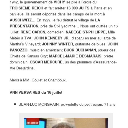
1942, le gouvernement de
VICHY
se plie à l’ordre du
TROISIÈME REICH
et fait arrêter
13 000 JUIFS
à Paris et en
banlieue. Ils seront déportés dans les camps de la mort à
AUSCHWITZ…
En 1929, le feu détruit le village de
LA
PRÉSENTATION,
près de St-Hyacinthe… Nous ont quittés un 16
juillet:
RENÉ CARON,
comédien;
NADÈGE ST-PHILIPPE,
Mlle
Météo à TVA;
JOHN KENNEDY JR.,
disparu en mer au large de
Martha’s Vineyard;
JOHNNY WINTER,
guitariste de blues;
JOHN
PANOZZO,
musicien américain;
BUCK BUCHANAN,
joueur des
Chiefs de Kansas City;
MARCEL-MARIE DESMARAIS,
prêtre
dominicain;
OSCAR MERCURE,
un des pionniers d’Asssurance-
Vie Desjardins.
Merci à MM. Goulet et Champoux.
ANNIVERSAIRES du 16 juillet
JEAN-LUC MONGRAIN, ex-vedette du petit écran, 71 ans.