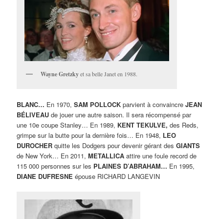
Wayne Gretzky
et sa belle Janet en 1988.
BLANC…
En 1970,
SAM POLLOCK
parvient à convaincre
JEAN
BÉLIVEAU
de jouer une autre saison. Il sera récompensé par
une 10e coupe Stanley… En 1989,
KENT TEKULVE,
des Reds,
grimpe sur la butte pour la dernière fois… En 1948,
LEO
DUROCHER
quitte les Dodgers pour devenir gérant des
GIANTS
de New York… En 2011,
METALLICA
attire une foule record de
115 000 personnes sur les
PLAINES D’ABRAHAM…
En 1995,
DIANE DUFRESNE
épouse RICHARD LANGEVIN