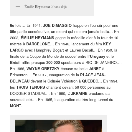
Émilie Heymans:
20 ans déjà.
8e
fois… En 1941,
JOE DiMAGGIO
frappe en lieu sûr pour une
56e
partie consécutive, un record qui ne sera jamais battu… En
2003,
ÉMILIE HEYMANS
gagne la médaille d’or à la tour de 10
mètres à
BARCELONE…
En 1948, lancement du film
KEY
LARGO
avec Humphrey Bogart et Lauren Bacall… En 1950, la
finale de la Coupe du Monde de soccer entre
l’Uruguay
et le
Brésil
attire presque
200 000
spectateurs à RIO DE JANEIRO….
En 1988,
WAYNE GRETZKY
épouse sa belle
JANET
à
Edmonton… En 2017, inauguration de la
PLACE JEAN-
BÉLIVEAU
devant le Colisée Vidéotron à
QUÉBEC…
En 1994,
les
TROIS TÉNORS
chantent devant 56 000 personnes au
DODGER STADIUM…. En 1990,
L’UKRAINE
proclame sa
souveraineté…. En 1965, inauguration du très long tunnel du
MONT-