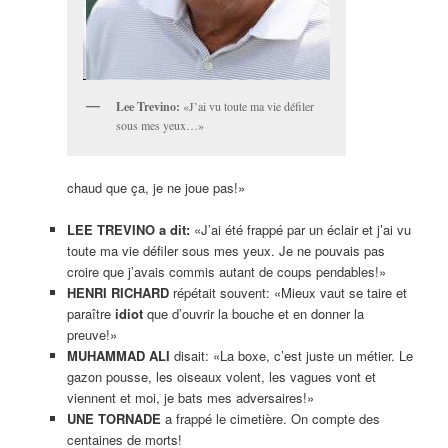
Lee Trevino:
«J’ai vu toute ma vie défiler
sous mes yeux…»
chaud que ça, je ne joue pas!»
LEE TREVINO a dit:
«J’ai été frappé par un éclair et j’ai vu
toute ma vie défiler sous mes yeux. Je ne pouvais pas
croire que j’avais commis autant de coups pendables!»
HENRI RICHARD
répétait souvent: «Mieux vaut se taire et
paraître
idiot
que d’ouvrir la bouche et en donner la
preuve!»
MUHAMMAD ALI
disait: «La boxe, c’est juste un métier. Le
gazon pousse, les oiseaux volent, les vagues vont et
viennent et moi, je bats mes adversaires!»
UNE TORNADE
a frappé le cimetière. On compte des
centaines de morts!