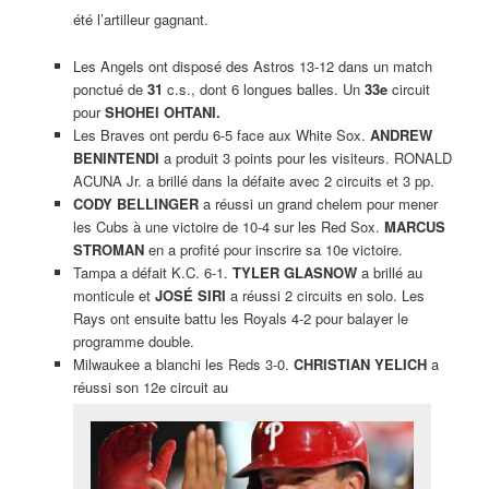
été l’artilleur gagnant.
Les Angels ont disposé des Astros 13-12 dans un match
ponctué de
31
c.s., dont 6 longues balles. Un
33e
circuit
pour
SHOHEI OHTANI.
Les Braves ont perdu 6-5 face aux White Sox.
ANDREW
BENINTENDI
a produit 3 points pour les visiteurs. RONALD
ACUNA Jr. a brillé dans la défaite avec 2 circuits et 3 pp.
CODY BELLINGER
a réussi un grand chelem pour mener
les Cubs à une victoire de 10-4 sur les Red Sox.
MARCUS
STROMAN
en a profité pour inscrire sa 10e victoire.
Tampa a défait K.C. 6-1.
TYLER GLASNOW
a brillé au
monticule et
JOSÉ SIRI
a réussi 2 circuits en solo. Les
Rays ont ensuite battu les Royals 4-2 pour balayer le
programme double.
Milwaukee a blanchi les Reds 3-0.
CHRISTIAN YELICH
a
réussi son 12e circuit au