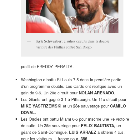
Kyle Schwarber:
2 autres circuits dans la double
victoire des Phillies contre San Diego.
profit de FREDDY PERALTA.
Washington a battu St-Louis 7-5 dans la première partie
d’un programme double. Les Cards ont répliqué avec un
gain de 9-6. Un 20e circuit pour
NOLAN ARENADO.
Les Giants ont gagné 3-1 à Pittsburgh. Un 11e circuit pour
MIKE YASTRZEMSKI
et un
28e
sauvetage pour
CAMILO
DOVAL.
Les Orioles ont battu Miami 6-5 pour inscrire une 7e victoire
de suite. Un
25e
sauvetage pour
FELIX BAUTISTA,
un
géant de Saint-Domingue.
LUIS ARRAEZ
a obtenu 4 c.s.
pour les visiteurs. Il frappe pour
,386.