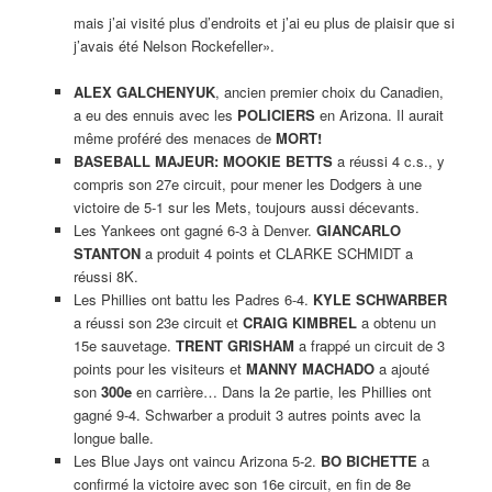
mais j’ai visité plus d’endroits et j’ai eu plus de plaisir que si
j’avais été Nelson Rockefeller».
ALEX GALCHENYUK
, ancien premier choix du Canadien,
a eu des ennuis avec les
POLICIERS
en Arizona. Il aurait
même proféré des menaces de
MORT!
BASEBALL MAJEUR: MOOKIE BETTS
a réussi 4 c.s., y
compris son 27e circuit, pour mener les Dodgers à une
victoire de 5-1 sur les Mets, toujours aussi décevants.
Les Yankees ont gagné 6-3 à Denver.
GIANCARLO
STANTON
a produit 4 points et CLARKE SCHMIDT a
réussi 8K.
Les Phillies ont battu les Padres 6-4.
KYLE SCHWARBER
a réussi son 23e circuit et
CRAIG KIMBREL
a obtenu un
15e sauvetage.
TRENT GRISHAM
a frappé un circuit de 3
points pour les visiteurs et
MANNY MACHADO
a ajouté
son
300e
en carrière… Dans la 2e partie, les Phillies ont
gagné 9-4. Schwarber a produit 3 autres points avec la
longue balle.
Les Blue Jays ont vaincu Arizona 5-2.
BO BICHETTE
a
confirmé la victoire avec son 16e circuit, en fin de 8e