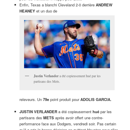
Enfin, Texas a blanchi Cleveland 2-0 derrière
ANDREW
HEANEY
et un duo de
Justin Verlander
a été copieusement hué par les
partisans des Mets.
releveurs. Un
79e
point produit pour
ADOLIS GARCIA.
JUSTIN VERLANDER
a été copieusement
hué
par les
partisans des
METS
après avoir offert une contre-
performance face aux Dodgers, vendredi soir. Pas certain
qu’il a pris la bonne décision en quittant Houston pour aller