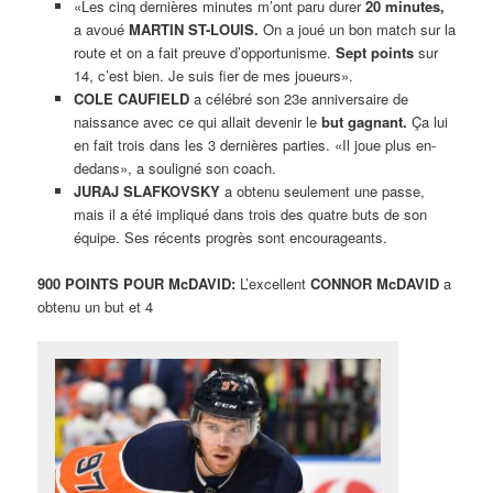
«Les cinq dernières minutes m’ont paru durer
20 minutes,
a avoué
MARTIN ST-LOUIS.
On a joué un bon match sur la
route et on a fait preuve d’opportunisme.
Sept points
sur
14, c’est bien. Je suis fier de mes joueurs».
COLE CAUFIELD
a célébré son 23e anniversaire de
naissance avec ce qui allait devenir le
but gagnant.
Ça lui
en fait trois dans les 3 dernières parties. «Il joue plus en-
dedans», a souligné son coach.
JURAJ SLAFKOVSKY
a obtenu seulement une passe,
mais il a été impliqué dans trois des quatre buts de son
équipe. Ses récents progrès sont encourageants.
900 POINTS POUR McDAVID:
L’excellent
CONNOR McDAVID
a
obtenu un but et 4