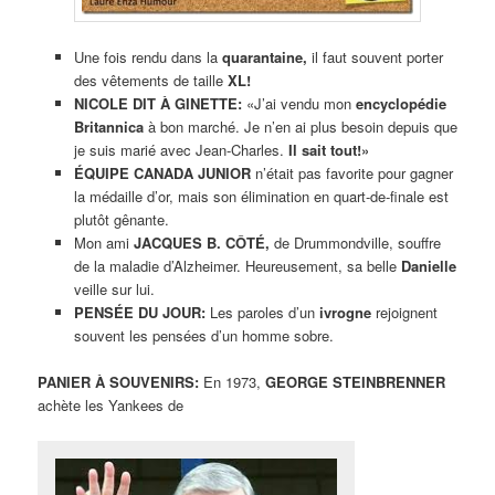
Une fois rendu dans la
quarantaine,
il faut souvent porter
des vêtements de taille
XL!
NICOLE DIT À GINETTE:
«J’ai vendu mon
encyclopédie
Britannica
à bon marché. Je n’en ai plus besoin depuis que
je suis marié avec Jean-Charles.
Il sait tout!»
ÉQUIPE CANADA JUNIOR
n’était pas favorite pour gagner
la médaille d’or, mais son élimination en quart-de-finale est
plutôt gênante.
Mon ami
JACQUES B. CÔTÉ,
de Drummondville, souffre
de la maladie d’Alzheimer. Heureusement, sa belle
Danielle
veille sur lui.
PENSÉE DU JOUR:
Les paroles d’un
ivrogne
rejoignent
souvent les pensées d’un homme sobre.
PANIER À SOUVENIRS:
En 1973,
GEORGE STEINBRENNER
achète les Yankees de