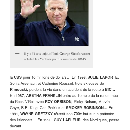
Il y a 51 ans aujourd’hui,
George Steinbrenner
achetait les Yankees pour la somme de 10M$.
la
CBS
pour 10 millions de dollars… En 1998,
JULIE LAPORTE,
Sonia Arsenault et Catherine Roussel, trois skieuses de
Rimouski,
perdent la vie dans un accident de la route à
BIC…
En 1987,
ARETHA FRANKLIN
entre au Temple de la renommée
du Rock’N’Roll avec
ROY ORBISON,
Ricky Nelson, Marvin
Gaye, B.B. King, Carl Perkins et
SMOKEY ROBINSON…
En
1991,
WAYNE GRETZKY
réussit son
700e
but sur la patinoire
des Islanders… En 1990,
GUY LAFLEUR,
des Nordiques, passe
devant