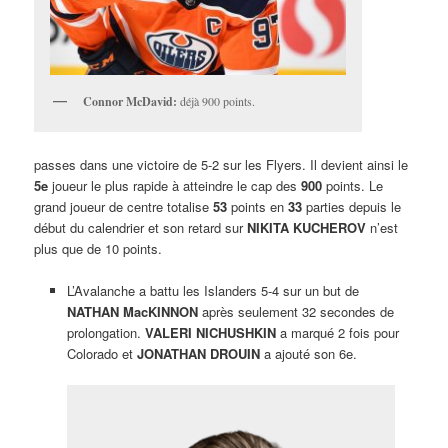
Connor McDavid:
déjà 900 points.
passes dans une victoire de 5-2 sur les Flyers. Il devient ainsi le
5e
joueur le plus rapide à atteindre le cap des
900
points. Le
grand joueur de centre totalise
53
points en
33
parties depuis le
début du calendrier et son retard sur
NIKITA KUCHEROV
n’est
plus que de 10 points.
L’Avalanche a battu les Islanders 5-4 sur un but de
NATHAN MacKINNON
après seulement 32 secondes de
prolongation.
VALERI NICHUSHKIN
a marqué 2 fois pour
Colorado et
JONATHAN DROUIN
a ajouté son 6e.