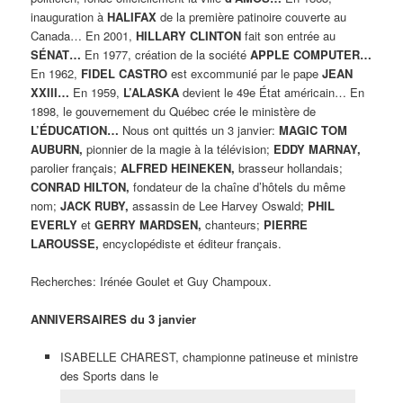
inauguration à
HALIFAX
de la première patinoire couverte au
Canada… En 2001,
HILLARY CLINTON
fait son entrée au
SÉNAT…
En 1977, création de la société
APPLE COMPUTER…
En 1962,
FIDEL CASTRO
est excommunié par le pape
JEAN
XXIII…
En 1959,
L’ALASKA
devient le 49e État américain… En
1898, le gouvernement du Québec crée le ministère de
L’ÉDUCATION…
Nous ont quittés un 3 janvier:
MAGIC TOM
AUBURN,
pionnier de la magie à la télévision;
EDDY MARNAY,
parolier français;
ALFRED HEINEKEN,
brasseur hollandais;
CONRAD HILTON,
fondateur de la chaîne d’hôtels du même
nom;
JACK RUBY,
assassin de Lee Harvey Oswald;
PHIL
EVERLY
et
GERRY MARDSEN,
chanteurs;
PIERRE
LAROUSSE,
encyclopédiste et éditeur français.
Recherches: Irénée Goulet et Guy Champoux.
ANNIVERSAIRES du 3 janvier
ISABELLE CHAREST, championne patineuse et ministre
des Sports dans le