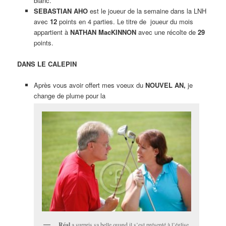
blanc.
SEBASTIAN AHO
est le joueur de la semaine dans la LNH
avec
12
points en 4 parties. Le titre de joueur du mois
appartient à
NATHAN MacKINNON
avec une récolte de
29
points.
DANS LE CALEPIN
Après vous avoir offert mes voeux du
NOUVEL AN,
je
change de plume pour la
Réal
a surpris sa belle quand il s’est présenté à l’église