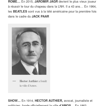
ROME…
En 2015,
JAROMIR JAGR
devient le plus vieux joueur
à réussir le tour du chapeau dans la LNH. Il a 43 ans… En 1964,
les
BEATLES
sont vus à la télé américaine pour la première fois
dans le cadre du
JACK PAAR
Hector Authier
a fondé
la ville d’Amos.
SHOW…
En 1914,
HECTOR AUTHIER,
avocat, journaliste et
politicien, fonde officiellement la ville
d’AMOS…
En 1863,