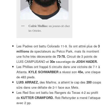
Cedric Mullins:
un joueur-clé chez
les Orioles.
Les Padres ont battu Colorado 11-9. Ils ont attiré plus de
3
millions
de spectateurs au Petco Park, mais ils montrent
une fiche très décevante de
73-78.
Circuit de 3 points de
LUIS CAMPUSANO et
30e
sauvetage de
JOSH HADER.
Les Phillies ont frappé 5 circuits dans une victoire de 7-1 à
Atlanta.
KYLE SCHWARBER
a réussi son
45e,
une claque
de 483 pieds.
LUIS ARRAEZ,
des Marlins, a atteint le cap des
200
coups
sûrs dans une défaite de 2-1 face aux Mets.
Les Red Sox ont battu les Rangers du Texas 4-2 au profit
de
KUTTER CRAWFORD.
Rob Refsnyder a mené l’attaque
avec 2 pp.