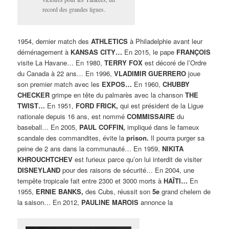
record des grandes ligues.
1954, dernier match des
ATHLETICS
à Philadelphie avant leur
déménagement à
KANSAS CITY…
En 2015, le pape
FRANÇOIS
visite La Havane… En 1980,
TERRY FOX
est décoré de l’Ordre
du Canada à 22 ans… En 1996,
VLADIMIR GUERRERO
joue
son premier match avec les
EXPOS…
En 1960,
CHUBBY
CHECKER
grimpe en tête du palmarès avec la chanson
THE
TWIST…
En 1951,
FORD FRICK,
qui est président de la Ligue
nationale depuis 16 ans, est nommé
COMMISSAIRE
du
baseball… En 2005,
PAUL COFFIN,
impliqué dans le fameux
scandale des commandites, évite la
prison.
Il pourra purger sa
peine de 2 ans dans la communauté… En 1959,
NIKITA
KHROUCHTCHEV
est furieux parce qu’on lui interdit de visiter
DISNEYLAND
pour des raisons de sécurité… En 2004, une
tempête tropicale fait entre 2300 et 3000 morts à
HAÏTI…
En
1955,
ERNIE BANKS,
des Cubs, réussit son
5e
grand chelem de
la saison… En 2012,
PAULINE MAROIS
annonce la