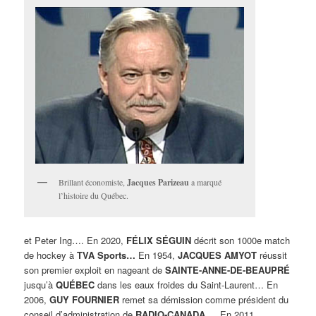
Brillant économiste,
Jacques Parizeau
a marqué
l’histoire du Québec.
et Peter Ing…. En 2020,
FÉLIX SÉGUIN
décrit son 1000e match
de hockey à
TVA Sports…
En 1954,
JACQUES AMYOT
réussit
son premier exploit en nageant de
SAINTE-ANNE-DE-BEAUPRÉ
jusqu’à
QUÉBEC
dans les eaux froides du Saint-Laurent… En
2006,
GUY FOURNIER
remet sa démission comme président du
conseil d’administration de
RADIO-CANADA….
En 2011,