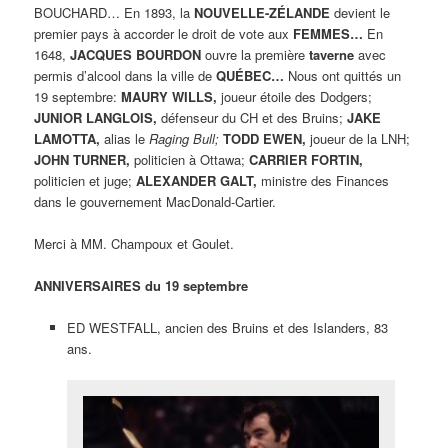
BOUCHARD… En 1893, la
NOUVELLE-ZÉLANDE
devient le
premier pays à accorder le droit de vote aux
FEMMES…
En
1648,
JACQUES BOURDON
ouvre la première
taverne
avec
permis d’alcool dans la ville de
QUÉBEC…
Nous ont quittés un
19 septembre:
MAURY WILLS,
joueur étoile des Dodgers;
JUNIOR LANGLOIS,
défenseur du CH et des Bruins;
JAKE
LAMOTTA,
alias le
Raging Bull;
TODD EWEN,
joueur de la LNH;
JOHN TURNER,
politicien à Ottawa;
CARRIER FORTIN,
politicien et juge;
ALEXANDER GALT,
ministre des Finances
dans le gouvernement MacDonald-Cartier.
Merci à MM. Champoux et Goulet.
ANNIVERSAIRES du 19 septembre
ED WESTFALL, ancien des Bruins et des Islanders, 83
ans.