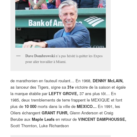
Dave Dombrowski
n’a pas hésité à quitter les Expos
pour aller travailler à Miami.
de marathonien en fauteuil roulant… En 1968,
DENNY McLAIN,
as lanceur des Tigers, signe sa
31e
victoire de la saison et égale
la marque établie par
LEFTY GROVE,
37 ans plus tôt… En
1985, deux tremblements de terre frappent le MEXIQUE et font
plus de
10 000
morts dans la ville de
MEXICO…
En 1991, les
Oilers échangent
GRANT
FUHR,
Glenn Anderson et Craig
Berube aux
Maple Leafs
en retour de
VINCENT DAMPHOUSSE,
Scott Thornton, Luke Richardson