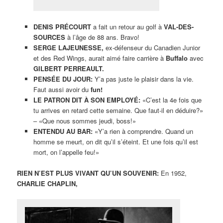
DENIS PRÉCOURT
a fait un retour au golf à
VAL-DES-
SOURCES
à l’âge de 88 ans. Bravo!
SERGE LAJEUNESSE,
ex-défenseur du Canadien Junior
et des Red Wings, aurait aimé faire carrière à
Buffalo
avec
GILBERT PERREAULT.
PENSÉE DU JOUR:
Y’a pas juste le plaisir dans la vie.
Faut aussi avoir du
fun!
LE PATRON DIT À SON EMPLOYÉ:
«C’est la 4e fois que
tu arrives en retard cette semaine. Que faut-il en déduire?»
– «Que nous sommes jeudi, boss!»
ENTENDU AU BAR:
«Y’a rien à comprendre. Quand un
homme se meurt, on dit qu’il s’éteint. Et une fois qu’il est
mort, on l’appelle feu!»
RIEN N’EST PLUS VIVANT QU’UN SOUVENIR:
En 1952,
CHARLIE CHAPLIN,