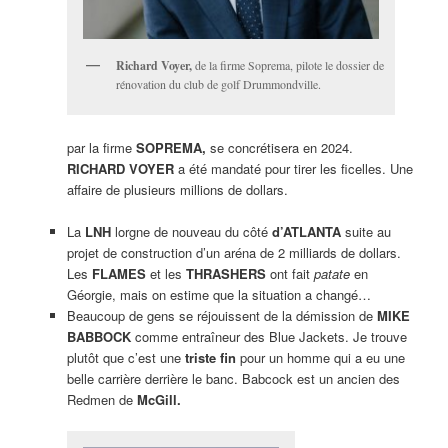
Richard Voyer,
de la firme Soprema, pilote le dossier de
rénovation du club de golf Drummondville.
par la firme
SOPREMA,
se concrétisera en 2024.
RICHARD VOYER
a été mandaté pour tirer les ficelles. Une
affaire de plusieurs millions de dollars.
La
LNH
lorgne de nouveau du côté
d’ATLANTA
suite au
projet de construction d’un aréna de 2 milliards de dollars.
Les
FLAMES
et les
THRASHERS
ont fait
patate
en
Géorgie, mais on estime que la situation a changé…
Beaucoup de gens se réjouissent de la démission de
MIKE
BABBOCK
comme entraîneur des Blue Jackets. Je trouve
plutôt que c’est une
triste fin
pour un homme qui a eu une
belle carrière derrière le banc. Babcock est un ancien des
Redmen de
McGill.