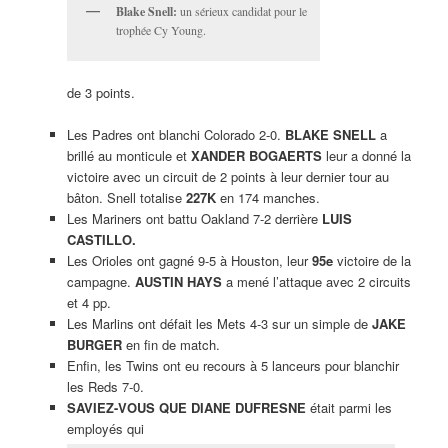
Blake Snell:
un sérieux candidat pour le
trophée Cy Young.
de 3 points.
Les Padres ont blanchi Colorado 2-0.
BLAKE SNELL
a
brillé au monticule et
XANDER BOGAERTS
leur a donné la
victoire avec un circuit de 2 points à leur dernier tour au
bâton. Snell totalise
227K
en 174 manches.
Les Mariners ont battu Oakland 7-2 derrière
LUIS
CASTILLO.
Les Orioles ont gagné 9-5 à Houston, leur
95e
victoire de la
campagne.
AUSTIN HAYS
a mené l’attaque avec 2 circuits
et 4 pp.
Les Marlins ont défait les Mets 4-3 sur un simple de
JAKE
BURGER
en fin de match.
Enfin, les Twins ont eu recours à 5 lanceurs pour blanchir
les Reds 7-0.
SAVIEZ-VOUS QUE DIANE DUFRESNE
était parmi les
employés qui