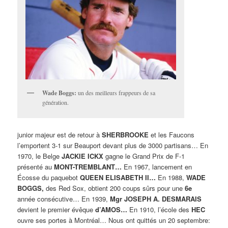
Wade Boggs:
un des meilleurs frappeurs de sa
génération.
junior majeur est de retour à
SHERBROOKE
et les Faucons
l’emportent 3-1 sur Beauport devant plus de 3000 partisans… En
1970, le Belge
JACKIE ICKX
gagne le Grand Prix de F-1
présenté au
MONT-TREMBLANT…
En 1967, lancement en
Écosse du paquebot
QUEEN ELISABETH II…
En 1988,
WADE
BOGGS,
des Red Sox, obtient 200 coups sûrs pour une
6e
année consécutive… En 1939,
Mgr JOSEPH A. DESMARAIS
devient le premier évêque
d’AMOS…
En 1910, l’école des
HEC
ouvre ses portes à Montréal… Nous ont quittés un 20 septembre: