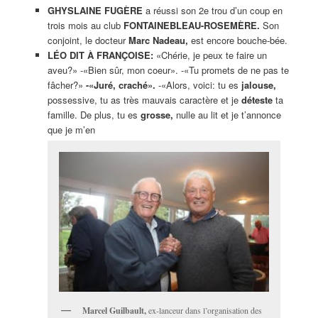
GHYSLAINE FUGÈRE
a réussi son 2e trou d’un coup en
trois mois au club
FONTAINEBLEAU-ROSEMÈRE.
Son
conjoint, le docteur
Marc Nadeau,
est encore bouche-bée.
LÉO DIT À FRANÇOISE:
«Chérie, je peux te faire un
aveu?» -«Bien sûr, mon coeur». -«Tu promets de ne pas te
fâcher?»
-«Juré, craché».
-«Alors, voici: tu es
jalouse,
possessive, tu as très mauvais caractère et je
déteste
ta
famille. De plus, tu es
grosse,
nulle au lit et je t’annonce
que je m’en
Marcel Guilbault,
ex-lanceur dans l’organisation des