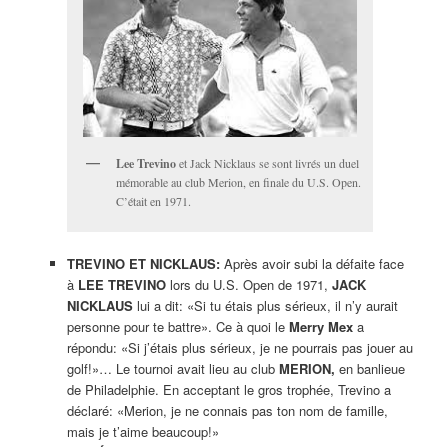
Lee Trevino
et Jack Nicklaus se sont livrés un duel
mémorable au club Merion, en finale du U.S. Open.
C’était en 1971.
TREVINO ET NICKLAUS:
Après avoir subi la défaite face
à
LEE TREVINO
lors du U.S. Open de 1971,
JACK
NICKLAUS
lui a dit: «Si tu étais plus sérieux, il n’y aurait
personne pour te battre». Ce à quoi le
Merry Mex
a
répondu: «Si j’étais plus sérieux, je ne pourrais pas jouer au
golf!»… Le tournoi avait lieu au club
MERION,
en banlieue
de Philadelphie. En acceptant le gros trophée, Trevino a
déclaré: «Merion, je ne connais pas ton nom de famille,
mais je t’aime beaucoup!»