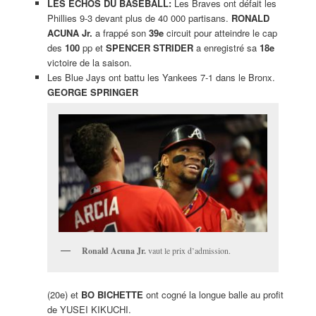
LES ÉCHOS DU BASEBALL:
Les Braves ont défait les
Phillies 9-3 devant plus de 40 000 partisans.
RONALD
ACUNA Jr.
a frappé son
39e
circuit pour atteindre le cap
des
100
pp et
SPENCER STRIDER
a enregistré sa
18e
victoire de la saison.
Les Blue Jays ont battu les Yankees 7-1 dans le Bronx.
GEORGE SPRINGER
Ronald Acuna Jr.
vaut le prix d’admission.
(20e) et
BO BICHETTE
ont cogné la longue balle au profit
de YUSEI KIKUCHI.