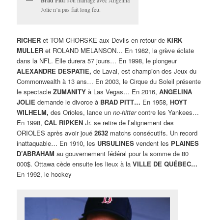
Brad Pitt:
Jolie n’a pas fait long feu.
RICHER
et TOM CHORSKE aux Devils en retour de
KIRK
MULLER
et ROLAND MELANSON… En 1982, la grève éclate
dans la NFL. Elle durera 57 jours… En 1998, le plongeur
ALEXANDRE DESPATIE,
de Laval, est champion des Jeux du
Commonwealth à 13 ans… En 2003, le Cirque du Soleil présente
le spectacle
ZUMANITY
à Las Vegas… En 2016,
ANGELINA
JOLIE
demande le divorce à
BRAD PITT…
En 1958,
HOYT
WILHELM,
des Orioles, lance un
no-hitter
contre les Yankees…
En 1998,
CAL RIPKEN
Jr. se retire de l’alignement des
ORIOLES après avoir joué
2632
matchs consécutifs. Un record
inattaquable… En 1910, les
URSULINES
vendent les
PLAINES
D’ABRAHAM
au gouvernement fédéral pour la somme de 80
000$. Ottawa cède ensuite les lieux à la
VILLE DE QUÉBEC…
En 1992, le hockey