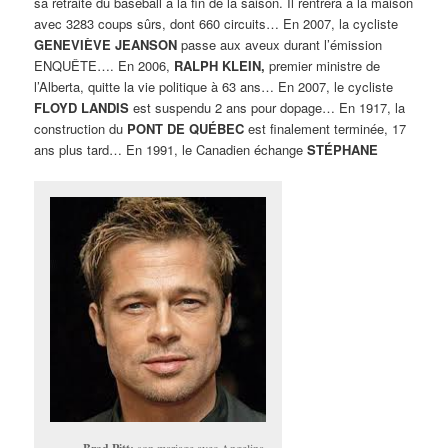
sa retraite du baseball à la fin de la saison. Il rentrera à la maison
avec 3283 coups sûrs, dont 660 circuits… En 2007, la cycliste
GENEVIÈVE JEANSON
passe aux aveux durant l’émission
ENQUÊTE…. En 2006,
RALPH KLEIN,
premier ministre de
l’Alberta, quitte la vie politique à 63 ans… En 2007, le cycliste
FLOYD LANDIS
est suspendu 2 ans pour dopage… En 1917, la
construction du
PONT DE QUÉBEC
est finalement terminée, 17
ans plus tard… En 1991, le Canadien échange
STÉPHANE
son mariage avec Angelina