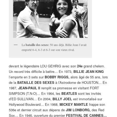
La
bataille des sexes:
50 ans déjà. Billie Jean l’avait
emporté 6-4, 6-3 et 6-3 sur son vieux rival.
devant le légendaire LOU GEHRIG avec son
24e
grand chelem.
Un record très difficile à battre… En 1973,
BILLIE JEAN KING
l’emporte en 3 sets sur
BOBBY RIGGS,
alors âgé de 55 ans, lors
de la
BATAILLE DES SEXES
à l’Astrodome de HOUSTON… En
1987,
JEAN-PAUL II
remplit sa promesse en visitant FORT
SIMPSON (T.N-O)… En 1964, les
BEATLES
sont les invités
d’ED SULLIVAN… En 2004,
BILLY JOEL
est immortalisé sur
Hollywood Boulevard… En 1968,
MICKEY MANTLE
frappe son
536e et dernier circuit aux dépens de
JIM LONBORG,
des Red
Sox… En 1946, ouverture du premier
FESTIVAL DE CANNES…