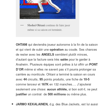
Shohei Ohtani
continue de faire jaser
même si sa saison est terminée.
OHTANI
qui deviendra joueur autonome à la fin de la saison
et qui vient de subir une
opération
au coude. Ses chances
de rester avec les
ANGELS
semblent plutôt minces,
d’autant que la facture sera très
salée
pour le garder à
Anaheim. Plusieurs équipes sont prêtes à lui offrir un
PONT
D’OR
même si elles ne savent pas s’il pourra prolonger sa
carrière au monticule. Ohtani a terminé la saison en cours
avec
44
circuits,
95
points produits, une fiche de
10-5
comme lanceur et
167K
en 132 manches…. J’ajouterai
seulement une chose:
aucun athlète,
si bon soit-il, ne peut
justifier
un contrat de
500 millions
ou même plus.
JARMO KEKALAINEN,
d.g. des Blue Jackets, est lui aussi