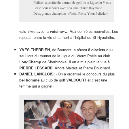
Phillies, a profité du tournoi de golf de la Ligue du Vieux
Poêle pour renouer avec son ami Claude Raymond.
Deux grands champions. (Photo Pierre-Yvon Pelletier)
vais vivre avec la
voisine»…
Aux dernières nouvelles, Léo
reposait entre la vie et la mort à l’hôpital de St-Hyacinthe.
YVES THERRIEN,
de Bromont, a réussi
8
oiselets
à lui
seul lors du tournoi de la Ligue du Vieux Poêle au club
LongChamp
de Sherbrooke. Il en a mis plein la vue à
PIERRE LESSARD,
André Maltais et Pierre Bouchard.
DANIEL LANGLOIS:
«On a organisé le concours du plus
bel homme
au club de golf
VALCOURT
et c’est une
femme qui a gagné!»