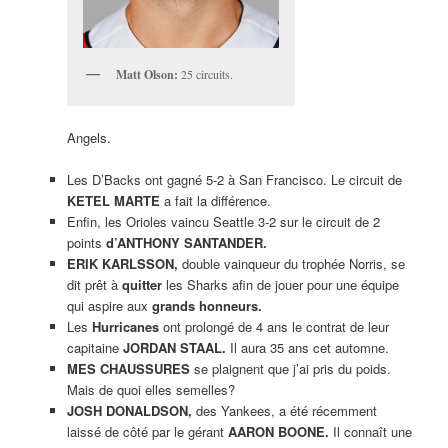
Matt Olson:
25 circuits.
Angels.
Les D’Backs ont gagné 5-2 à San Francisco. Le circuit de
KETEL MARTE
a fait la différence.
Enfin, les Orioles vaincu Seattle 3-2 sur le circuit de 2
points
d’ANTHONY SANTANDER.
ERIK KARLSSON,
double vainqueur du trophée Norris, se
dit prêt à
quitter
les Sharks afin de jouer pour une équipe
qui aspire aux
grands honneurs.
Les
Hurricanes
ont prolongé de 4 ans le contrat de leur
capitaine
JORDAN STAAL.
Il aura 35 ans cet automne.
MES CHAUSSURES
se plaignent que j’ai pris du poids.
Mais de quoi elles semelles?
JOSH DONALDSON,
des Yankees, a été récemment
laissé de côté par le gérant
AARON BOONE.
Il connaît une