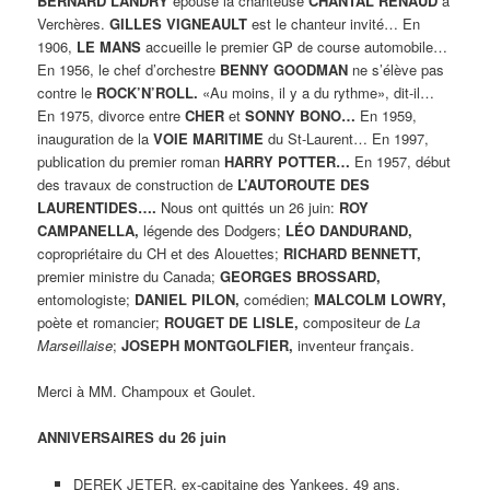
BERNARD LANDRY
épouse la chanteuse
CHANTAL RENAUD
à
Verchères.
GILLES VIGNEAULT
est le chanteur invité… En
1906,
LE MANS
accueille le premier GP de course automobile…
En 1956, le chef d’orchestre
BENNY GOODMAN
ne s’élève pas
contre le
ROCK’N’ROLL.
«Au moins, il y a du rythme», dit-il…
En 1975, divorce entre
CHER
et
SONNY BONO…
En 1959,
inauguration de la
VOIE MARITIME
du St-Laurent… En 1997,
publication du premier roman
HARRY POTTER…
En 1957, début
des travaux de construction de
L’AUTOROUTE DES
LAURENTIDES….
Nous ont quittés un 26 juin:
ROY
CAMPANELLA,
légende des Dodgers;
LÉO DANDURAND,
copropriétaire du CH et des Alouettes;
RICHARD BENNETT,
premier ministre du Canada;
GEORGES BROSSARD,
entomologiste;
DANIEL PILON,
comédien;
MALCOLM LOWRY,
poète et romancier;
ROUGET DE LISLE,
compositeur de
La
Marseillaise
;
JOSEPH MONTGOLFIER,
inventeur français.
Merci à MM. Champoux et Goulet.
ANNIVERSAIRES du 26 juin
DEREK JETER, ex-capitaine des Yankees, 49 ans.