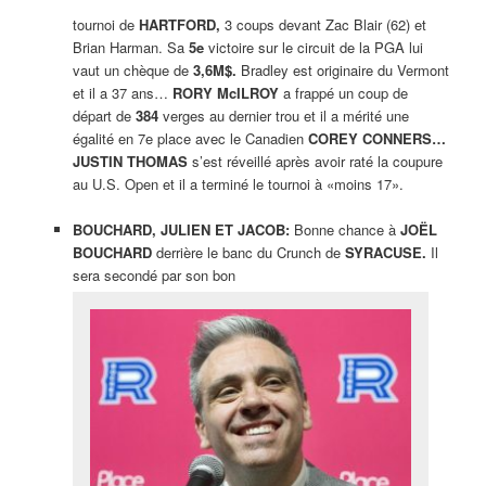
tournoi de
HARTFORD,
3 coups devant Zac Blair (62) et
Brian Harman. Sa
5e
victoire sur le circuit de la PGA lui
vaut un chèque de
3,6M$.
Bradley est originaire du Vermont
et il a 37 ans…
RORY McILROY
a frappé un coup de
départ de
384
verges au dernier trou et il a mérité une
égalité en 7e place avec le Canadien
COREY CONNERS…
JUSTIN THOMAS
s’est réveillé après avoir raté la coupure
au U.S. Open et il a terminé le tournoi à «moins 17».
BOUCHARD, JULIEN ET JACOB:
Bonne chance à
JOËL
BOUCHARD
derrière le banc du Crunch de
SYRACUSE.
Il
sera secondé par son bon