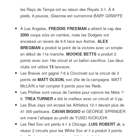
les Rays de Tampa ont eu raison des Royals 3-1. À 6
pieds, 8 pouces, Glasnow est surnommé
BABY GIRAFFE.
À Los Angeles,
FREDDIE FREEMAN
a atteint le cap des
2000
coups sûrs en carrière, mais les Dodgers ont
encaissé un revers de 6-5 face aux Astros.
ALEX
BREGMAN
a produit le point de la victoire avec un simple
en début de 11e manche.
MOOKIE BETTS
a produit 2
points avec son 19e circuit et un ballon sacrifice. Les deux
clubs ont utilisé
13
lanceurs.
Les Braves ont gagné 7-6 à Cincinnati sur le circuit de 3
points de
MATT OLSON,
son 25e de la campagne. MATT
McLAIN a fait compter 5 points pour les Reds.
Les Phillies sont venus de l’arrière pour vaincre les Mets 7-
6.
TREA TURNER
a été le meilleur avec un circuit et 3 pp.
Les Blue Jays ont écrasé les Athletics 12-1 devant plus de
41 000 partisans.
CAVAN BIGGIO
et GEORGE SPRINGER
ont mené l’attaque au profit de YUSEI KICKUCHI.
Les Red Sox ont perdu 4-1 à Chicago.
LUIS ROBERT Jr.
a
réussi 2 circuits pour les White Sox et il a produit 3 points.