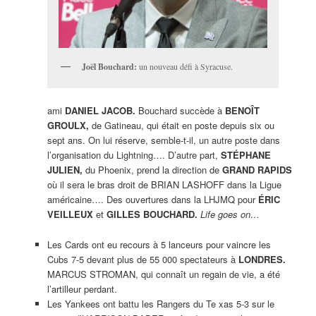
Joël Bouchard:
un nouveau défi à Syracuse.
ami
DANIEL JACOB.
Bouchard succède à
BENOÎT
GROULX,
de Gatineau, qui était en poste depuis six ou
sept ans. On lui réserve, semble-t-il, un autre poste dans
l’organisation du Lightning…. D’autre part,
STÉPHANE
JULIEN,
du Phoenix, prend la direction de
GRAND RAPIDS
où il sera le bras droit de BRIAN LASHOFF dans la Ligue
américaine…. Des ouvertures dans la LHJMQ pour
ÉRIC
VEILLEUX
et
GILLES BOUCHARD.
Life goes on…
Les Cards ont eu recours à 5 lanceurs pour vaincre les
Cubs 7-5 devant plus de 55 000 spectateurs à
LONDRES.
MARCUS STROMAN, qui connaît un regain de vie, a été
l’artilleur perdant.
Les Yankees ont battu les Rangers du Te xas 5-3 sur le