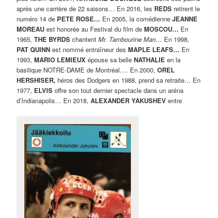
après une carrière de 22 saisons… En 2016, les
REDS
retirent le
numéro 14 de
PETE ROSE…
En 2005, la comédienne
JEANNE
MOREAU
est honorée au Festival du film de
MOSCOU…
En
1965,
THE BYRDS
chantent
Mr. Tambourine Man…
En 1998,
PAT QUINN
est nommé entraîneur des
MAPLE LEAFS…
En
1993,
MARIO LEMIEUX
épouse sa belle
NATHALIE
en la
basilique NOTRE-DAME de Montréal…. En 2000,
OREL
HERSHISER,
héros des Dodgers en 1988, prend sa retraite… En
1977,
ELVIS
offre son tout dernier spectacle dans un aréna
d’Indianapolis… En 2018,
ALEXANDER YAKUSHEV
entre