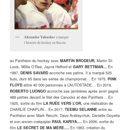
Alexander Yakushev
a marqué
l’histoire du hockey en Russie.
au Panthéon du hockey avec
MARTIN BRODEUR,
Martin St-
Louis, Willie O’Ree, Jayna Hefford et
GARY BETTMAN…
En
1997,
DENIS SAVARD
accroche ses patins. Il a marqué 525
buts, dont 65 dans les séries de championnat… En 1975,
PINK
FLOYD
attire 40 000 personnes à L’AUTOSTADE… En 2019,
ROBERTO LUONGO
accroche ses jambières après avoir gagné
489 parties devant le filet des Canucks et des Panthers… En
1925, sortie du film
LA RUÉE VERS L’OR,
une réalisation de
CHARLIE CHAPLIN… En 2017,
TEEMU SELANNE
entre au
Panthéon avec Mark Recchi, Dave Andreychuk, Danielle Goyette
et son ancien coéquipier
PAUL KARIYA….
En 2006, sortie du
film
LE SECRET DE MA MÈRE….
En 1963, création du