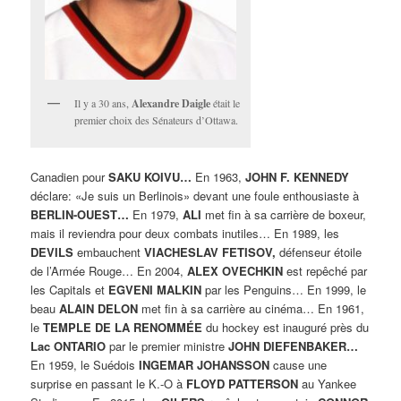
Il y a 30 ans,
Alexandre Daigle
était le
premier choix des Sénateurs d’Ottawa.
Canadien pour
SAKU KOIVU…
En 1963,
JOHN F. KENNEDY
déclare: «Je suis un Berlinois» devant une foule enthousiaste à
BERLIN-OUEST…
En 1979,
ALI
met fin à sa carrière de boxeur,
mais il reviendra pour deux combats inutiles… En 1989, les
DEVILS
embauchent
VIACHESLAV FETISOV,
défenseur étoile
de l’Armée Rouge… En 2004,
ALEX OVECHKIN
est repêché par
les Capitals et
EGVENI MALKIN
par les Penguins… En 1999, le
beau
ALAIN DELON
met fin à sa carrière au cinéma… En 1961,
le
TEMPLE DE LA RENOMMÉE
du hockey est inauguré près du
Lac ONTARIO
par le premier ministre
JOHN DIEFENBAKER…
En 1959, le Suédois
INGEMAR JOHANSSON
cause une
surprise en passant le K.-O à
FLOYD PATTERSON
au Yankee