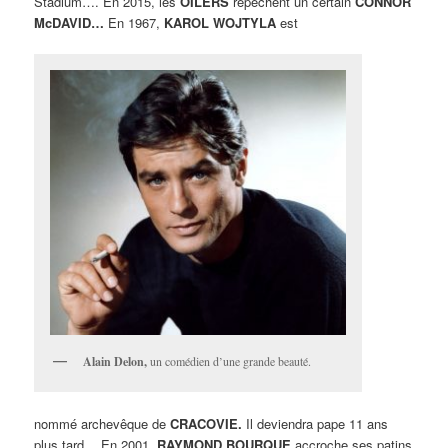
Stadium…. En 2015, les
OILERS
repêchent un certain
CONNOR
McDAVID…
En 1967,
KAROL WOJTYLA
est
Alain Delon,
un comédien d’une grande beauté.
nommé archevêque de
CRACOVIE.
Il deviendra pape 11 ans
plus tard… En 2001,
RAYMOND BOURQUE
accroche ses patins