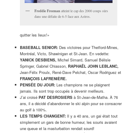
Freddie Freeman
atteint le cap des 2000 coups sûrs
dans une défaite de 6-5 face aux Astros.
quitter les lieux!»
BASEBALL SENIOR:
Des victoires pour Thetford-Mines,
Montréal, Victo, Shawinigan et St-Jean. En vedette:
YANICK DESBIENS,
Michel Simard, Samuel Bélisle
Springer, Gabriel Chiasson,
RAPHAËL JOHN LEBLANC,
Jean-Félix Proulx, René-Dave Pelchat, Oscar Rodriguez et
FRANÇOIS LAFRENIÈRE.
PENSÉE DU JOUR:
Les champions ne se plaignent
jamais. Ils sont trop occupés à devenir meilleurs.
J’ai croisé
PAT DESROSIERS
à St-Jean-de-Matha. À 76
ans, il a décidé d’abandonner le ski alpin pour se consacrer
au golf à 100%.
LES TEMPS CHANGENT:
Il y a 40 ans, un gai était tout
simplement un gars de bonne humeur, les souris avaient
une queue et la masturbation rendait sourd!