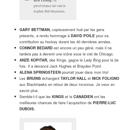
Kris Letang:
sa
persévérance lui vaut le
trophée Bill Masterton.
GARY BETTMAN,
copieusement hué par les gens
présents, a rendu hommage à
DAVID POILE
pour sa
contribution au hockey durant les 40 dernières années.
CONNOR BEDARD
est encore un peu gêné, mais il ne
tardera pas à devenir une icône sous le ciel de Chicago.
ANZE KOPITAR,
des Kings, gagne le Lady Bing pour la 2e
fois. Il a devancé Jack Hughes et Brayden Point.
ALENA SPRINGSTEEN
pourrait jouer dans mon trio!
Les
BRUINS
échangent
TAYLOR HALL
et
NICK FOLIGNO
aux Blackhawks en retour de deux inconnus. Je veux en
savoir plus.
Semble-t-il que les
KINGS
et le
CANADIEN
ont les
meilleures chances de faire l’acquisition de
PIERRE-LUC
DUBOIS.