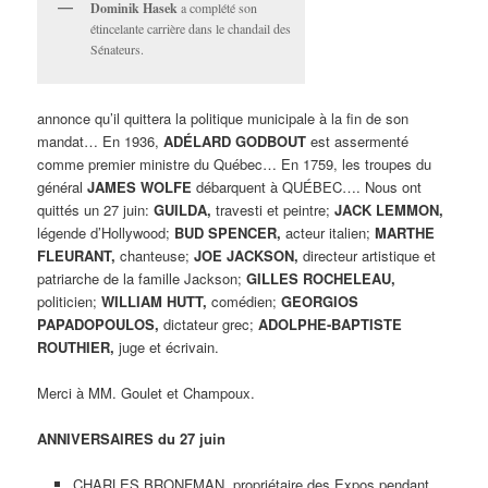
Dominik Hasek
a complété son
étincelante carrière dans le chandail des
Sénateurs.
annonce qu’il quittera la politique municipale à la fin de son
mandat… En 1936,
ADÉLARD GODBOUT
est assermenté
comme premier ministre du Québec… En 1759, les troupes du
général
JAMES WOLFE
débarquent à QUÉBEC…. Nous ont
quittés un 27 juin:
GUILDA,
travesti et peintre;
JACK LEMMON,
légende d’Hollywood;
BUD SPENCER,
acteur italien;
MARTHE
FLEURANT,
chanteuse;
JOE JACKSON,
directeur artistique et
patriarche de la famille Jackson;
GILLES ROCHELEAU,
politicien;
WILLIAM HUTT,
comédien;
GEORGIOS
PAPADOPOULOS,
dictateur grec;
ADOLPHE-BAPTISTE
ROUTHIER,
juge et écrivain.
Merci à MM. Goulet et Champoux.
ANNIVERSAIRES du 27 juin
CHARLES BRONFMAN, propriétaire des Expos pendant