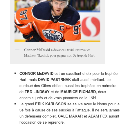
Connor McDavid
a devancé David Pastrnak et
Matthew Tkachuk pour gagner son 3e trophée Hart.
CONNOR McDAVID
est un excellent choix pour le trophée
Hart, mais
DAVID PASTRNAK
était aussi méritant. Le
surdoué des Oilers obtient aussi les trophées en mémoire
de
TED LINDSAY
et de
MAURICE RICHARD,
deux
ennemis jurés et de vrais pionniers de la LNH.
Le grand
ERIK KARLSSON
se sauve avec le Norris pour la
3e fois à cause de ses succès à l’attaque. Il ne sera jamais
un défenseur complet. CALE MAKAR et ADAM FOX auront
l’occasion de se reprendre.