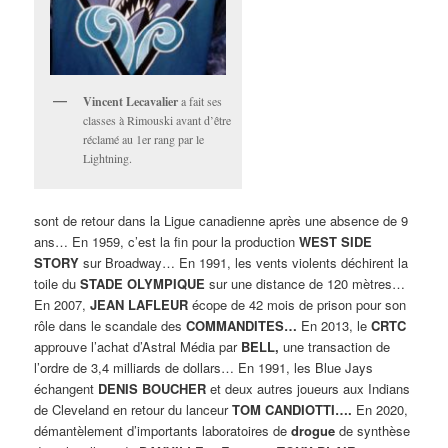
Vincent Lecavalier
a fait ses
classes à Rimouski avant d’être
réclamé au 1er rang par le
Lightning.
sont de retour dans la Ligue canadienne après une absence de 9
ans… En 1959, c’est la fin pour la production
WEST SIDE
STORY
sur Broadway… En 1991, les vents violents déchirent la
toile du
STADE OLYMPIQUE
sur une distance de 120 mètres…
En 2007,
JEAN LAFLEUR
écope de 42 mois de prison pour son
rôle dans le scandale des
COMMANDITES…
En 2013, le
CRTC
approuve l’achat d’Astral Média par
BELL,
une transaction de
l’ordre de 3,4 milliards de dollars… En 1991, les Blue Jays
échangent
DENIS BOUCHER
et deux autres joueurs aux Indians
de Cleveland en retour du lanceur
TOM CANDIOTTI….
En 2020,
démantèlement d’importants laboratoires de
drogue
de synthèse