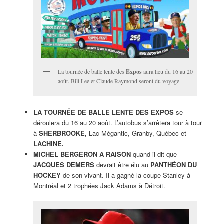
La tournée de balle lente des
Expos
aura lieu du 16 au 20
août. Bill Lee et Claude Raymond seront du voyage.
LA TOURNÉE DE BALLE LENTE DES EXPOS
se
déroulera du 16 au 20 août. L’autobus s’arrêtera tour à tour
à
SHERBROOKE,
Lac-Mégantic, Granby, Québec et
LACHINE.
MICHEL BERGERON A RAISON
quand il dit que
JACQUES DEMERS
devrait être élu au
PANTHÉON DU
HOCKEY
de son vivant. Il a gagné la coupe Stanley à
Montréal et 2 trophées Jack Adams à Détroit.