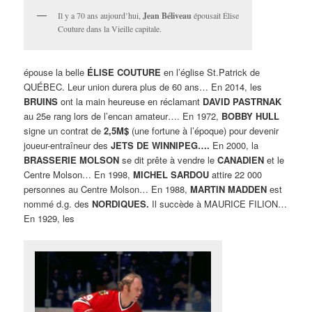
Il y a 70 ans aujourd’hui,
Jean Béliveau
épousait Élise
Couture dans la Vieille capitale.
épouse la belle
ÉLISE COUTURE
en l’église St.Patrick de
QUÉBEC. Leur union durera plus de 60 ans… En 2014, les
BRUINS
ont la main heureuse en réclamant
DAVID PASTRNAK
au 25e rang lors de l’encan amateur…. En 1972,
BOBBY HULL
signe un contrat de
2,5M$
(une fortune à l’époque) pour devenir
joueur-entraîneur des
JETS DE WINNIPEG….
En 2000, la
BRASSERIE MOLSON
se dit prête à vendre le
CANADIEN
et le
Centre Molson… En 1998,
MICHEL SARDOU
attire 22 000
personnes au Centre Molson… En 1988,
MARTIN MADDEN
est
nommé d.g. des
NORDIQUES.
Il succède à MAURICE FILION…
En 1929, les