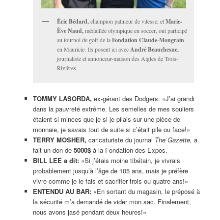
Éric Bédard,
champion patineur de vitesse, et
Marie-
Ève Naud,
médaillée olympique en soccer, ont participé
au tournoi de golf de la
Fondation Claude-Mongrain
en Mauricie. Ils posent ici avec
André Beauchesne,
journaliste et annonceur-maison des Aigles de Trois-
Rivières.
TOMMY LASORDA,
ex-gérant des Dodgers: «J’ai grandi
dans la pauvreté extrême. Les semelles de mes souliers
étaient si minces que je si je pilais sur une pièce de
monnaie, je savais tout de suite si c’était pile ou face!»
TERRY MOSHER,
caricaturiste du journal
The Gazette,
a
fait un don de
5000$
à la Fondation des Expos.
BILL LEE a dit:
«Si j’étais moine tibétain, je vivrais
probablement jusqu’à l’âge de 105 ans, mais je préfère
vivre comme je le fais et sacrifier trois ou quatre ans!»
ENTENDU AU BAR:
«En sortant du magasin, le préposé à
la sécurité m’a demandé de vider mon sac. Finalement,
nous avons jasé pendant deux heures!»