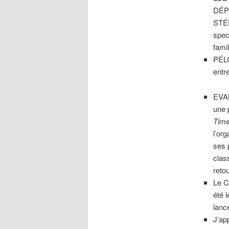
DÉPA
STÉP
spec
famil
PÉLO
entr
EVA
une 
Tim
l’or
ses 
clas
reto
Le C
été 
lanc
J’ap