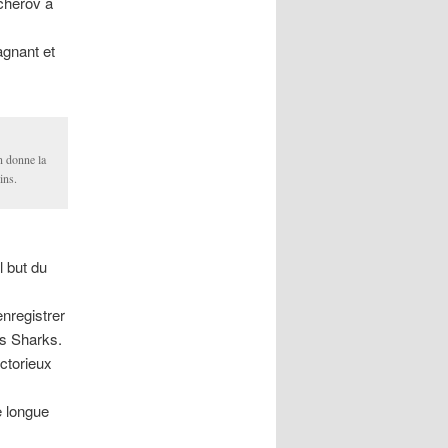
cherov a
agnant et
n donne la
ins.
 but du
nregistrer
es Sharks.
ctorieux
e longue