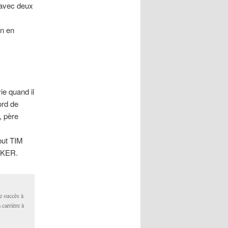
 avec deux
in en
e quand il
ord de
, père
but TIM
AKER.
e succès à
 carrière à