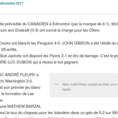
 décembre 2017
ite prévisible du CANADIEN à Edmonton (par la marque de 4-1). Mc
t son ami Draisaitl (0-3) ont sonné la charge pour les Oilers.
Ducks ont blanchi les Penguins 4-0. JOHN GIBSON a été l’étoile du
 29 arrêts.
Blue Jackets ont disposé les Flyers 2-1 en tirs de barrage. C’est le j
RE-LUC DUBOIS qui a réussi le but gagnant.
C-ANDRÉ FLEURY a
chi Washington 3-0.
Marc-André Fleury: premier jeu blanc avec 
ait son premier jeu blanc
équipe.
 la formation de Las
s.
jeune MATHEW BARZAL
ussi le tour du chapeau pour les Islanders dans un gain de 5-2 sur Wi