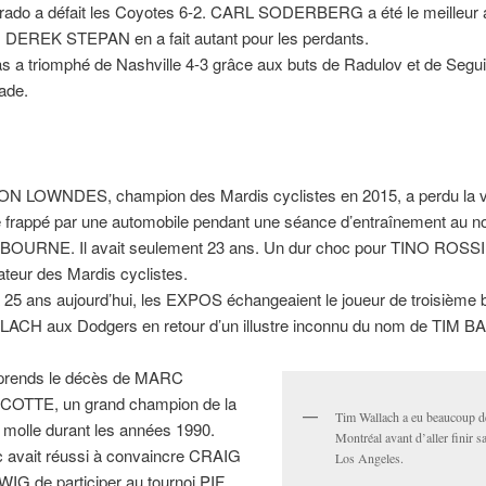
rado a défait les Coyotes 6-2. CARL SODERBERG a été le meilleur
. DEREK STEPAN en a fait autant pour les perdants.
as a triomphé de Nashville 4-3 grâce aux buts de Radulov et de Segu
lade.
N LOWNDES, champion des Mardis cyclistes en 2015, a perdu la vi
é frappé par une automobile pendant une séance d’entraînement au n
OURNE. Il avait seulement 23 ans. Un dur choc pour TINO ROSSI
ateur des Mardis cyclistes.
 a 25 ans aujourd’hui, les EXPOS échangeaient le joueur de troisième 
ACH aux Dodgers en retour d’un illustre inconnu du nom de TIM B
prends le décès de MARC
OTTE, un grand champion de la
Tim Wallach a eu beaucoup d
e molle durant les années 1990.
Montréal avant d’aller finir sa
 avait réussi à convaincre CRAIG
Los Angeles.
IG de participer au tournoi PIF