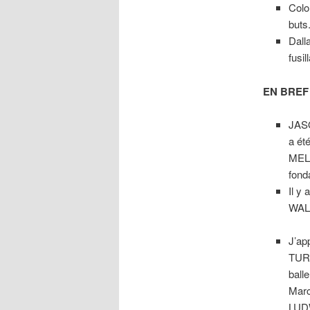
Colo
buts
Dall
fusil
EN BREF
JASO
a ét
MELB
fond
Il y
WALL
J’ap
TURC
ball
Marc
LUDW