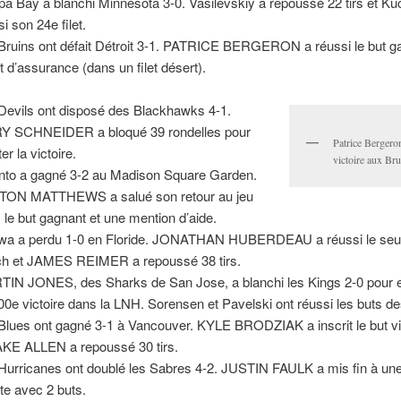
a Bay a blanchi Minnesota 3-0. Vasilevskiy a repoussé 22 tirs et Ku
i son 24e filet.
Bruins ont défait Détroit 3-1. PATRICE BERGERON a réussi le but g
ut d’assurance (dans un filet désert).
Devils ont disposé des Blackhawks 4-1.
 SCHNEIDER a bloqué 39 rondelles pour
Patrice Bergero
er la victoire.
victoire aux Bru
nto a gagné 3-2 au Madison Square Garden.
ON MATTHEWS a salué son retour au jeu
 le but gagnant et une mention d’aide.
wa a perdu 1-0 en Floride. JONATHAN HUBERDEAU a réussi le seul
h et JAMES REIMER a repoussé 38 tirs.
IN JONES, des Sharks de San Jose, a blanchi les Kings 2-0 pour e
00e victoire dans la LNH. Sorensen et Pavelski ont réussi les buts d
Blues ont gagné 3-1 à Vancouver. KYLE BRODZIAK a inscrit le but vi
AKE ALLEN a repoussé 30 tirs.
Hurricanes ont doublé les Sabres 4-2. JUSTIN FAULK a mis fin à un
tte avec 2 buts.