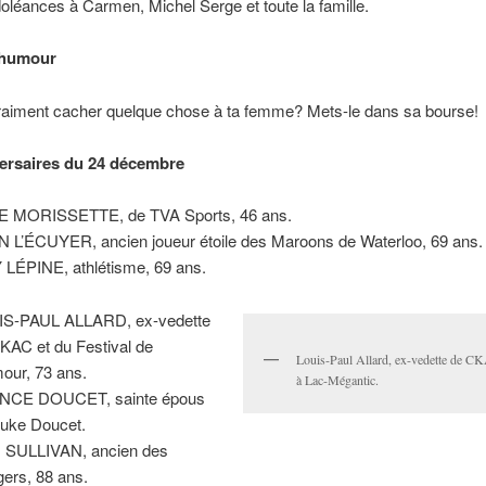
oléances à Carmen, Michel Serge et toute la famille.
’humour
raiment cacher quelque chose à ta femme? Mets-le dans sa bourse!
ersaires du 24 décembre
E MORISSETTE, de TVA Sports, 46 ans.
 L’ÉCUYER, ancien joueur étoile des Maroons de Waterloo, 69 ans.
LÉPINE, athlétisme, 69 ans.
IS-PAUL ALLARD, ex-vedette
KAC et du Festival de
Louis-Paul Allard, ex-vedette de CK
mour, 73 ans.
à Lac-Mégantic.
NCE DOUCET, sainte épous
uke Doucet.
 SULLIVAN, ancien des
ers, 88 ans.