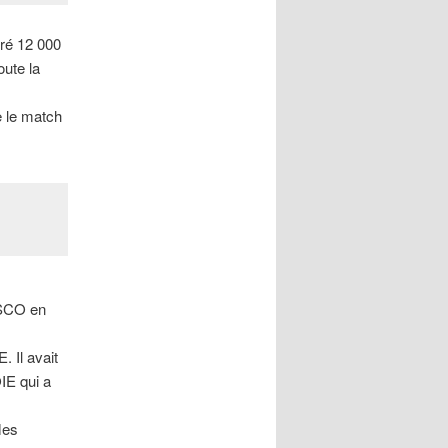
ré 12 000
oute la
e le match
ISCO en
 Il avait
IE qui a
Mes