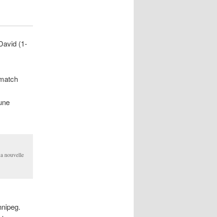
David (1-
 match
eune
sa nouvelle
nnipeg.