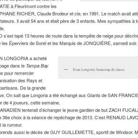
TIE à Fleurimont contre les
HANE RICHER, Claude Brodeur et cie, en 1991. Le match avait atti
tateurs. Il avait 54 ans et était père de 3 enfants. Mes sympathies à t
le.
 s’est tapé 13 heures de route dans la tempête de neige pour décrir
e les Éperviers de Sorel et les Marquis de JONQUIÈRE, samedi soir.
N LONGORIA a acheté
page dans le
Tampa Bay
Evan Longoria: beaucoup de classe.
es
pour remercier
ganisation des Rays et
partisans. De la grande
se. On sait que Longoria a été échangé aux Giants de SAN FRANC
ur de 4 joueurs, cette semaine.
ANADIEN tenterait d’échanger le jeune gardien de but ZACH FUCALE.
le 36e choix à la séance de repêchage de 2013. C’est RENAUD LAVO
é la rumeur.
prends aussi le décès de GUY GUILLEMETTE, sportif de Windsor. 