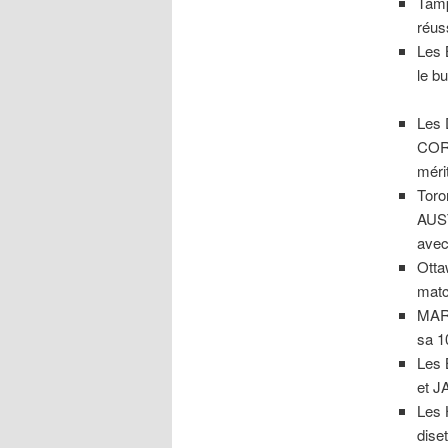
Tamp
réuss
Les 
le b
Les 
CORY
mérit
Toro
AUST
avec
Otta
matc
MART
sa 1
Les 
et J
Les 
dise