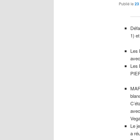
Publié le
23
Défa
1) e
Les 
avec
Les 
PIER
MAR
blan
C’ét
avec
Vega
Le 
a ré