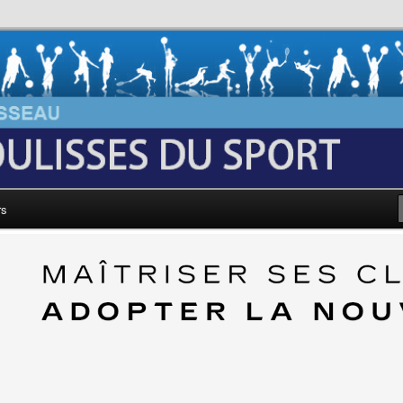
au: Les Coulisses du Sport
rs