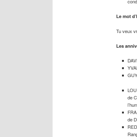
cond
Le mot d
Tu veux v
Les anniv
DAV
YVAN
GUY 
LOU
de C
l’hu
FRA
de D
RED
Rang