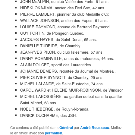
JOHN McALPIN, du club Vallée des Forts, 61 ans.
HIDEKI OKAJIMA, ancien des Red Sox, 42 ans.
PIERRE LAMBERT, pionnier du club Médaille d’Or.
WALLACE JOHNSON, ancien des Expos, 61 ans.
LOUISE RAYMOND, épouse de Bertrand Raymond.
GUY FORTIN, de Plongeon Québec.
JACQUES HAYES, de Saint-Donat, 65 ans.
DANIELLE TURBIDE, de Chambly.
JEAN-YVES PILON, du club Islesmere, 57 ans.
DANNY POMMINVILLE, un as du motocross, 46 ans.
ALAIN DOUCET, sportif des Laurentides.
JOHANNE DEMERS, retraitée du Journal de Montréal.
PIER-OLIVIER SYNNOTT, de Chambly, 29 ans.
MICHEL LALANDE, de Saint-Eustache, 74 ans.
CAROL WARD et HÉLÈNE MUIR-ROBINSON, de Windsor.
MICHEL LABOSSIÈRE, ex-gardien de but dans le quartier
Saint-Michel, 63 ans.
NOËL THÉBERGE, de Rouyn-Noranda.
DANICK DUCHARME, des JSH.
Ce contenu a été publié dans
Général
par
André Rousseau
. Mettez-
le en favori avec son
permalien
.