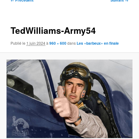
← Précédent
Suivant →
des
images
TedWilliams-Army54
Publié le
1 juin 2024
à
960 × 600
dans
Les «barbeux» en finale