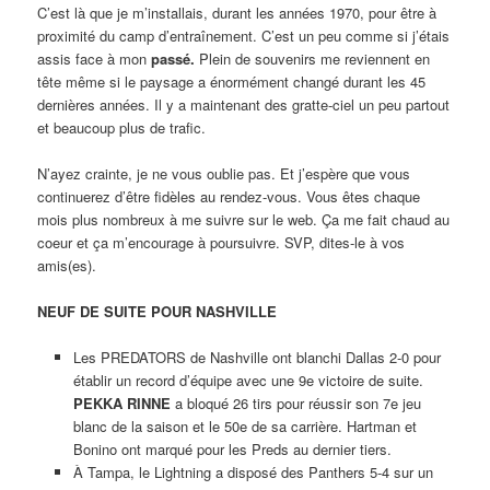
C’est là que je m’installais, durant les années 1970, pour être à
proximité du camp d’entraînement. C’est un peu comme si j’étais
assis face à mon
passé.
Plein de souvenirs me reviennent en
tête même si le paysage a énormément changé durant les 45
dernières années. Il y a maintenant des gratte-ciel un peu partout
et beaucoup plus de trafic.
N’ayez crainte, je ne vous oublie pas. Et j’espère que vous
continuerez d’être fidèles au rendez-vous. Vous êtes chaque
mois plus nombreux à me suivre sur le web. Ça me fait chaud au
coeur et ça m’encourage à poursuivre. SVP, dites-le à vos
amis(es).
NEUF DE SUITE POUR NASHVILLE
Les PREDATORS de Nashville ont blanchi Dallas 2-0 pour
établir un record d’équipe avec une 9e victoire de suite.
PEKKA RINNE
a bloqué 26 tirs pour réussir son 7e jeu
blanc de la saison et le 50e de sa carrière. Hartman et
Bonino ont marqué pour les Preds au dernier tiers.
À Tampa, le Lightning a disposé des Panthers 5-4 sur un