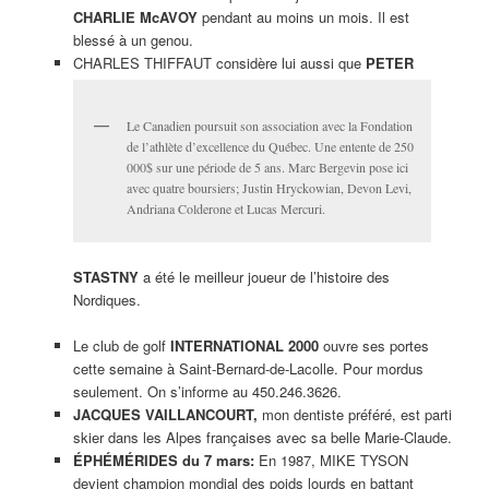
CHARLIE McAVOY
pendant au moins un mois. Il est
blessé à un genou.
CHARLES THIFFAUT considère lui aussi que
PETER
Le Canadien poursuit son association avec la Fondation
de l’athlète d’excellence du Québec. Une entente de 250
000$ sur une période de 5 ans. Marc Bergevin pose ici
avec quatre boursiers; Justin Hryckowian, Devon Levi,
Andriana Colderone et Lucas Mercuri.
STASTNY
a été le meilleur joueur de l’histoire des
Nordiques.
Le club de golf
INTERNATIONAL 2000
ouvre ses portes
cette semaine à Saint-Bernard-de-Lacolle. Pour mordus
seulement. On s’informe au 450.246.3626.
JACQUES VAILLANCOURT,
mon dentiste préféré, est parti
skier dans les Alpes françaises avec sa belle Marie-Claude.
ÉPHÉMÉRIDES du 7 mars:
En 1987, MIKE TYSON
devient champion mondial des poids lourds en battant