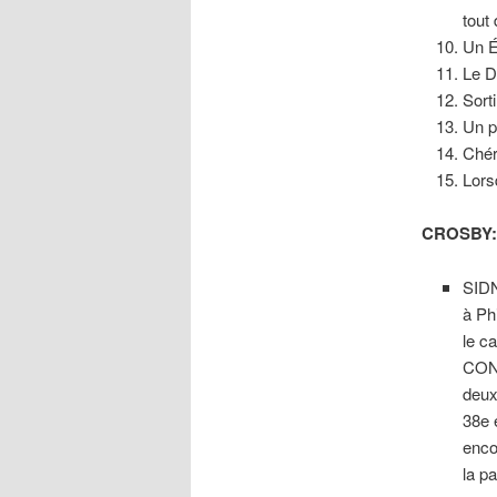
tout 
Un É
Le D
Sort
Un p
Chér
Lors
CROSBY: 
SIDN
à Phi
le c
CON
deux
38e 
enco
la pa