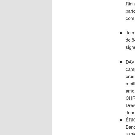
Rinn
parf
comm
Je m
de 8
signe
DAVI
cam
prom
meil
amor
CHRI
Drew
John
ÉRIC
Banq
part