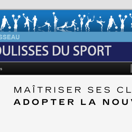
au: Les Coulisses du Sport
rs