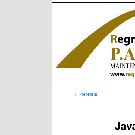
Navigation
←
Précédent
des
articles
Jav