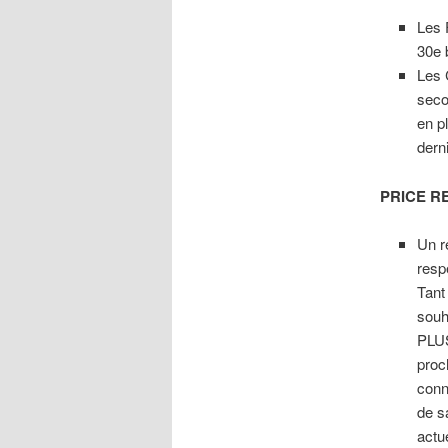
Les 
30e 
Les 
seco
en p
dern
PRICE R
Un r
resp
Tant
souh
PLUS
proch
conn
de sa
actu