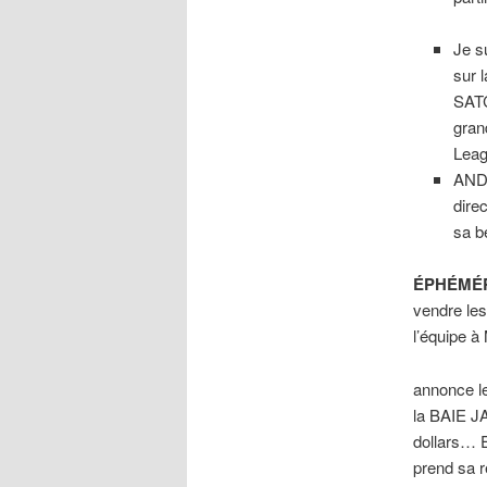
Je su
sur l
SAT
gran
Leag
AND
dire
sa b
ÉPHÉMÉR
vendre les
l’équipe
annonce le
la BAIE JA
dollars… 
prend sa r