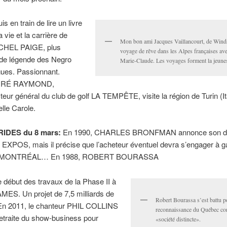
is en train de lire un livre
a vie et la carrière de
Mon bon ami Jacques Vaillancourt, de Winds
CHEL PAIGE, plus
voyage de rêve dans les Alpes françaises ave
de légende des Negro
Marie-Claude. Les voyages forment la jeune
ues. Passionnant.
RÉ RAYMOND,
cteur général du club de golf LA TEMPÊTE, visite la région de Turin (It
elle Carole.
IDES du 8 mars:
En 1990, CHARLES BRONFMAN annonce son dé
 EXPOS, mais il précise que l’acheteur éventuel devra s’engager à g
 à MONTRÉAL… En 1988, ROBERT BOURASSA
 début des travaux de la Phase II à
MES. Un projet de 7,5 milliards de
Robert Bourassa s’est battu p
En 2011, le chanteur PHIL COLLINS
reconnaissance du Québec c
etraite du show-business pour
«société distincte».