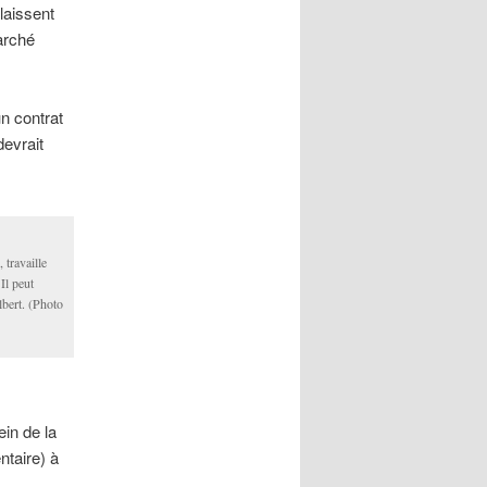
aissent
arché
n contrat
devrait
travaille
Il peut
bert. (Photo
in de la
ntaire) à