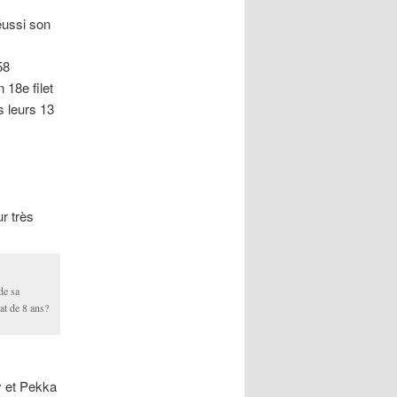
ussi son
58
18e filet
s leurs 13
r très
de sa
rat de 8 ans?
 et Pekka