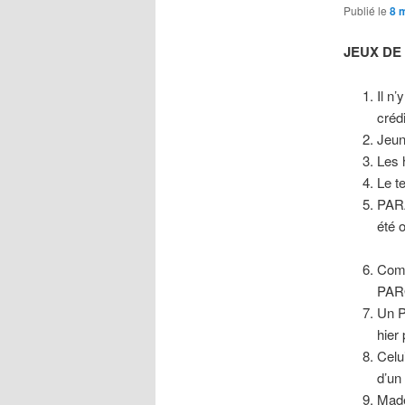
Publié le
8 
JEUX DE
Il n
crédi
Jeun
Les 
Le t
PARA
été 
Comm
PARO
Un P
hier 
Celu
d’un
Made