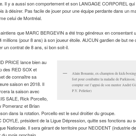
e. Il y a aussi son comportement et son LANGAGE CORPOREL qui l
ois à désirer. Pas facile de jouer pour une équipe perdante dans un m
e celui de Montréal.
aintiens que MARC BERGEVIN a été trop généreux en consentant u
4 millions (pour 8 ans) à son joueur étoile. AUCUN gardien de but ne 
r un contrat de 8 ans, si bon soit-il.
D PRICE lance bien au
p des RED SOX et
Alain Bonamie, ex-champion de kick-boxing, 
et de connaître sa
fort pour combattre la maladie de Parkinson. 
leure saison en 2018. Il
compter sur l’appui de son mentor André Gil
cera la saison avec
P.Y. Pelletier)
S SALE, Rick Porcello,
 Pomeranz et Brian
son dans la rotation. Porcello est le seul droitier du groupe.
 DOYLE, président de la Ligue Dépression, quitte ses fonctions au se
ue Nationale. Il sera gérant de territoire pour NEODENT (industrie de
ir du mois prochain.