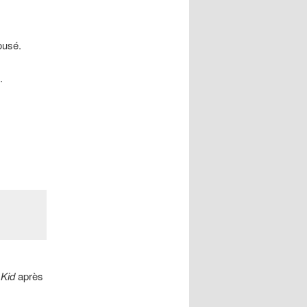
ousé.
.
 Kid
après