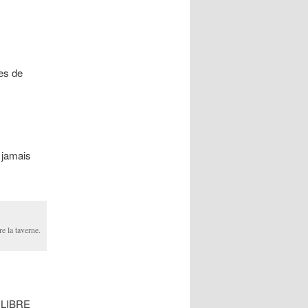
tes de
 jamais
e la taverne.
is LIBRE