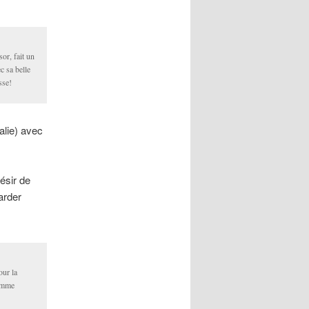
or, fait un
c sa belle
sse!
alie) avec
sir de
arder
our la
omme