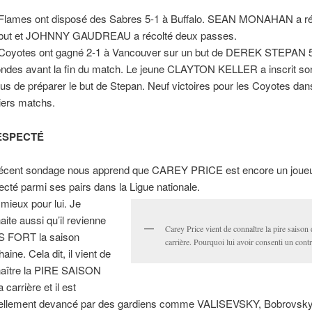
Flames ont disposé des Sabres 5-1 à Buffalo. SEAN MONAHAN a ré
but et JOHNNY GAUDREAU a récolté deux passes.
Coyotes ont gagné 2-1 à Vancouver sur un but de DEREK STEPAN 
ndes avant la fin du match. Le jeune CLAYTON KELLER a inscrit son 
lus de préparer le but de Stepan. Neuf victoires pour les Coyotes dan
iers matchs.
ESPECTÉ
écent sondage nous apprend que CAREY PRICE est encore un joueu
ecté parmi ses pairs dans la Ligue nationale.
 mieux pour lui. Je
aite aussi qu’il revienne
Carey Price vient de connaître la pire saison 
 FORT la saison
carrière. Pourquoi lui avoir consenti un cont
aine. Cela dit, il vient de
aître la PIRE SAISON
 carrière et il est
ellement devancé par des gardiens comme VALISEVSKY, Bobrovsky