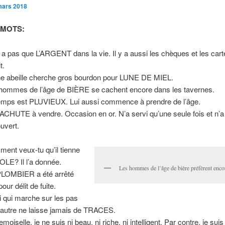
mars 2018
 MOTS:
’y a pas que L’ARGENT dans la vie. Il y a aussi les chèques et les car
t.
e abeille cherche gros bourdon pour LUNE DE MIEL.
hommes de l’âge de BIÈRE se cachent encore dans les tavernes.
emps est PLUVIEUX. Lui aussi commence à prendre de l’âge.
CHUTE à vendre. Occasion en or. N’a servi qu’une seule fois et n’a
ouvert.
ent veux-tu qu’il tienne
LE? Il l’a donnée.
Les hommes de l’âge de bière préfèrent encor
LOMBIER a été arrêté
pour délit de fuite.
i qui marche sur les pas
 autre ne laisse jamais de TRACES.
moiselle, je ne suis ni beau, ni riche, ni intelligent. Par contre, je su