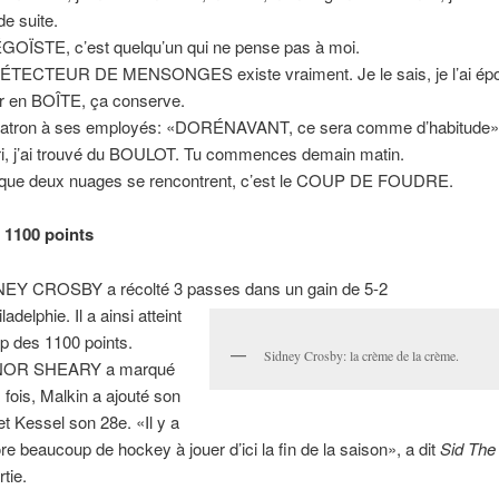
de suite.
GOÏSTE, c’est quelqu’un qui ne pense pas à moi.
ÉTECTEUR DE MENSONGES existe vraiment. Je le sais, je l’ai ép
ir en BOÎTE, ça conserve.
atron à ses employés: «DORÉNAVANT, ce sera comme d’habitude»
i, j’ai trouvé du BOULOT. Tu commences demain matin.
que deux nuages se rencontrent, c’est le COUP DE FOUDRE.
1100 points
EY CROSBY a récolté 3 passes dans un gain de 5-2
ladelphie. Il a ainsi atteint
ap des 1100 points.
Sidney Crosby: la crème de la crème.
OR SHEARY a marqué
 fois, Malkin a ajouté son
et Kessel son 28e. «Il y a
re beaucoup de hockey à jouer d’ici la fin de la saison», a dit
Sid The
rtie.